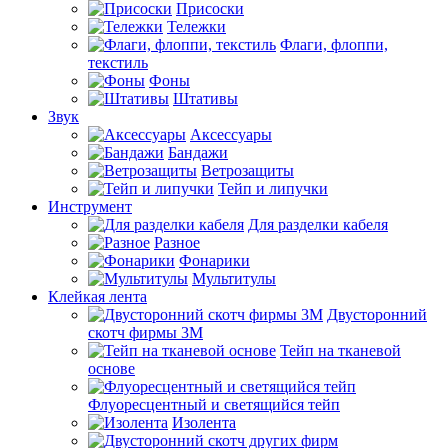
Присоски
Тележки
Флаги, флоппи,
текстиль
Фоны
Штативы
Звук
Аксессуары
Бандажи
Ветрозащиты
Тейп и липучки
Инструмент
Для разделки кабеля
Разное
Фонарики
Мультитулы
Клейкая лента
Двусторонний
скотч фирмы 3M
Тейп на тканевой
основе
Флуоресцентный и светящийся тейп
Изолента