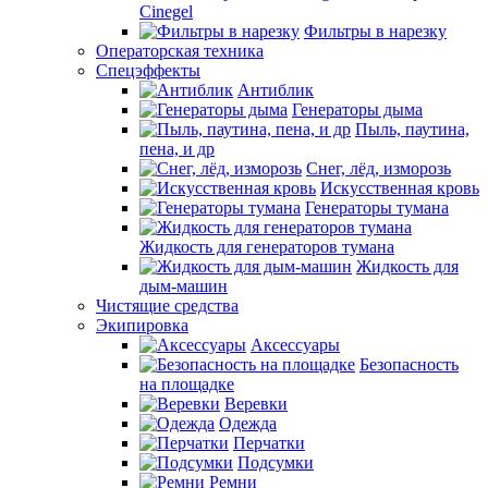
Cinegel
Фильтры в нарезку
Операторская техника
Спецэффекты
Антиблик
Генераторы дыма
Пыль, паутина,
пена, и др
Снег, лёд, изморозь
Искусственная кровь
Генераторы тумана
Жидкость для генераторов тумана
Жидкость для
дым-машин
Чистящие средства
Экипировка
Аксессуары
Безопасность
на площадке
Веревки
Одежда
Перчатки
Подсумки
Ремни