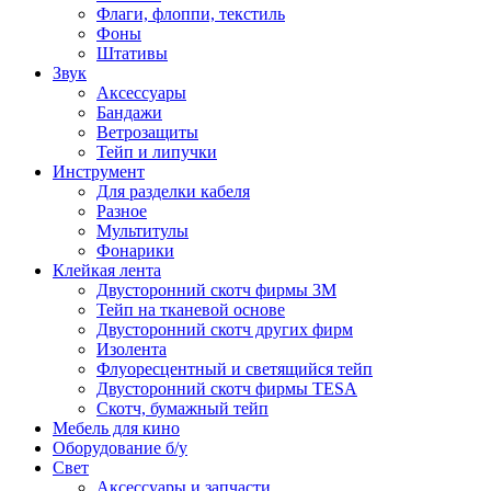
Флаги, флоппи, текстиль
Фоны
Штативы
Звук
Аксессуары
Бандажи
Ветрозащиты
Тейп и липучки
Инструмент
Для разделки кабеля
Разное
Мультитулы
Фонарики
Клейкая лента
Двусторонний скотч фирмы 3M
Тейп на тканевой основе
Двусторонний скотч других фирм
Изолента
Флуоресцентный и светящийся тейп
Двусторонний скотч фирмы TESA
Скотч, бумажный тейп
Мебель для кино
Оборудование б/у
Свет
Аксессуары и запчасти