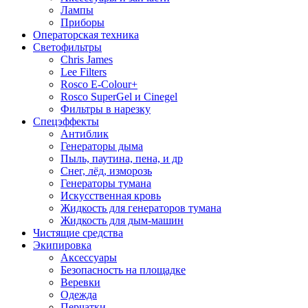
Лампы
Приборы
Операторская техника
Светофильтры
Chris James
Lee Filters
Rosco E-Colour+
Rosco SuperGel и Cinegel
Фильтры в нарезку
Спецэффекты
Антиблик
Генераторы дыма
Пыль, паутина, пена, и др
Снег, лёд, изморозь
Генераторы тумана
Искусственная кровь
Жидкость для генераторов тумана
Жидкость для дым-машин
Чистящие средства
Экипировка
Аксессуары
Безопасность на площадке
Веревки
Одежда
Перчатки