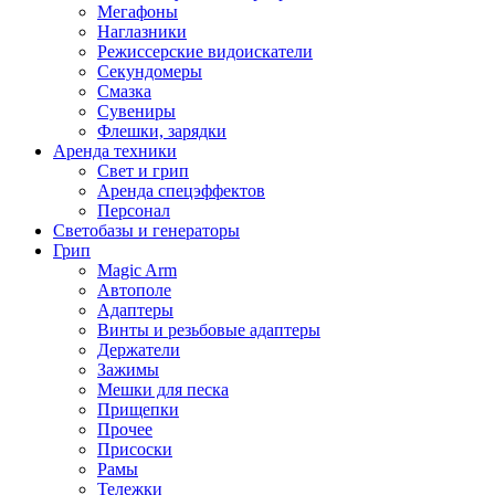
Мегафоны
Наглазники
Режиссерские видоискатели
Секундомеры
Смазка
Сувениры
Флешки, зарядки
Аренда техники
Свет и грип
Аренда спецэффектов
Персонал
Светобазы и генераторы
Грип
Magic Arm
Автополе
Адаптеры
Винты и резьбовые адаптеры
Держатели
Зажимы
Мешки для песка
Прищепки
Прочее
Присоски
Рамы
Тележки