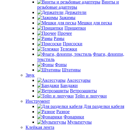
Винты и
резьбовые адаптеры
Держатели
Зажимы
Мешки для песка
Прищепки
Прочее
Рамы
Присоски
Тележки
Флаги, флоппи,
текстиль
Фоны
Штативы
Звук
Аксессуары
Бандажи
Ветрозащиты
Тейп и липучки
Инструмент
Для разделки кабеля
Разное
Фонарики
Мультитулы
Клейкая лента