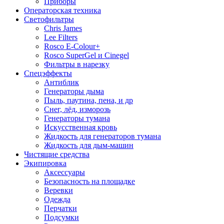
Приборы
Операторская техника
Светофильтры
Chris James
Lee Filters
Rosco E-Colour+
Rosco SuperGel и Cinegel
Фильтры в нарезку
Спецэффекты
Антиблик
Генераторы дыма
Пыль, паутина, пена, и др
Снег, лёд, изморозь
Генераторы тумана
Искусственная кровь
Жидкость для генераторов тумана
Жидкость для дым-машин
Чистящие средства
Экипировка
Аксессуары
Безопасность на площадке
Веревки
Одежда
Перчатки
Подсумки