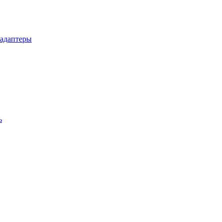
 адаптеры
ь