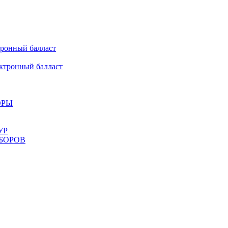
онный балласт
ронный балласт
ОРЫ
УР
БОРОВ