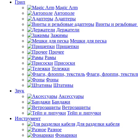
Грип
Magic Arm
Автополе
Адаптеры
Винты и резьбовые
Держатели
Зажимы
Мешки для песка
Прищепки
Прочее
Рамы
Присоски
Тележки
Флаги, флоппи, текстил
Фоны
Штативы
Звук
Аксессуары
Бандажи
Ветрозащиты
Тейп и липучки
Инструмент
Для разделки кабеля
Разное
Фонарики