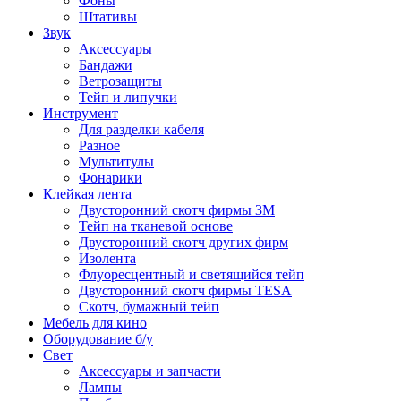
Фоны
Штативы
Звук
Аксессуары
Бандажи
Ветрозащиты
Тейп и липучки
Инструмент
Для разделки кабеля
Разное
Мультитулы
Фонарики
Клейкая лента
Двусторонний скотч фирмы 3M
Тейп на тканевой основе
Двусторонний скотч других фирм
Изолента
Флуоресцентный и светящийся тейп
Двусторонний скотч фирмы TESA
Скотч, бумажный тейп
Мебель для кино
Оборудование б/у
Свет
Аксессуары и запчасти
Лампы