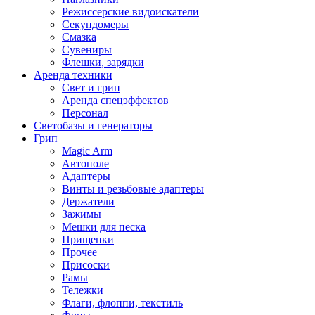
Режиссерские видоискатели
Секундомеры
Смазка
Сувениры
Флешки, зарядки
Аренда техники
Свет и грип
Аренда спецэффектов
Персонал
Светобазы и генераторы
Грип
Magic Arm
Автополе
Адаптеры
Винты и резьбовые адаптеры
Держатели
Зажимы
Мешки для песка
Прищепки
Прочее
Присоски
Рамы
Тележки
Флаги, флоппи, текстиль