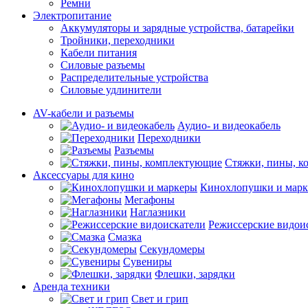
Ремни
Электропитание
Аккумуляторы и зарядные устройства, батарейки
Тройники, переходники
Кабели питания
Силовые разъемы
Распределительные устройства
Силовые удлинители
AV-кабели и разъемы
Аудио- и видеокабель
Переходники
Разъемы
Стяжки, пины, 
Аксессуары для кино
Кинохлопушки и мар
Мегафоны
Наглазники
Режиссерские видои
Смазка
Секундомеры
Сувениры
Флешки, зарядки
Аренда техники
Свет и грип