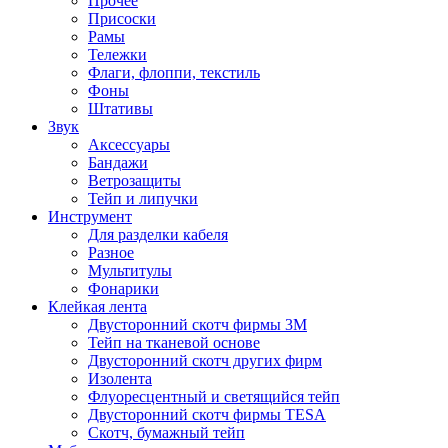
Прочее
Присоски
Рамы
Тележки
Флаги, флоппи, текстиль
Фоны
Штативы
Звук
Аксессуары
Бандажи
Ветрозащиты
Тейп и липучки
Инструмент
Для разделки кабеля
Разное
Мультитулы
Фонарики
Клейкая лента
Двусторонний скотч фирмы 3M
Тейп на тканевой основе
Двусторонний скотч других фирм
Изолента
Флуоресцентный и светящийся тейп
Двусторонний скотч фирмы TESA
Скотч, бумажный тейп