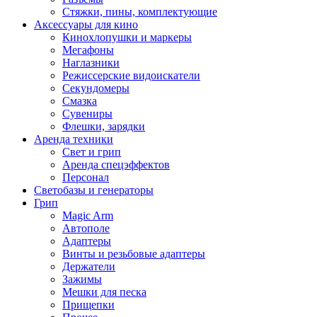
Стяжки, пины, комплектующие
Аксессуары для кино
Кинохлопушки и маркеры
Мегафоны
Наглазники
Режиссерские видоискатели
Секундомеры
Смазка
Сувениры
Флешки, зарядки
Аренда техники
Свет и грип
Аренда спецэффектов
Персонал
Светобазы и генераторы
Грип
Magic Arm
Автополе
Адаптеры
Винты и резьбовые адаптеры
Держатели
Зажимы
Мешки для песка
Прищепки