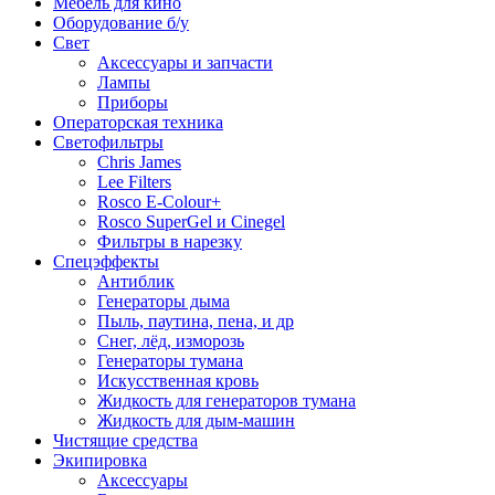
Мебель для кино
Оборудование б/у
Свет
Аксессуары и запчасти
Лампы
Приборы
Операторская техника
Светофильтры
Chris James
Lee Filters
Rosco E-Colour+
Rosco SuperGel и Cinegel
Фильтры в нарезку
Спецэффекты
Антиблик
Генераторы дыма
Пыль, паутина, пена, и др
Снег, лёд, изморозь
Генераторы тумана
Искусственная кровь
Жидкость для генераторов тумана
Жидкость для дым-машин
Чистящие средства
Экипировка
Аксессуары