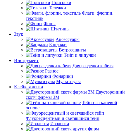
Присоски
Тележки
Флаги, флоппи,
текстиль
Фоны
Штативы
Звук
Аксессуары
Бандажи
Ветрозащиты
Тейп и липучки
Инструмент
Для разделки кабеля
Разное
Фонарики
Мультитулы
Клейкая лента
Двусторонний
скотч фирмы 3M
Тейп на тканевой
основе
Флуоресцентный и светящийся тейп
Изолента