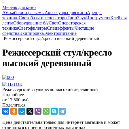
-
Мебель для кино
AV-кабели и разъемы
Аксессуары для кино
Аренда
техники
Светобазы и генераторы
Грип
Звук
Инструмент
Клейкая
лента
Оборудование б/у
Свет
Операторская
техника
Светофильтры
Спецэффекты
Чистящие
средства
Экипировка
Электропитание
-
Режиссерский стул/кресло высокий деревянный
Режиссерский стул/кресло
высокий деревянный
Режиссерский стул/кресло высокий деревянный
Подробнее
от
17 500 руб.
Поделиться
Цена действительна только для интернет-магазина и может
отличаться от цен в розничных магазинах