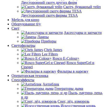
Двусторонний скотч других фирм
Скотч, бумажный тейп
Двусторонний скотч фирмы TESA
Мебель для кино
Оборудование б/у
Свет
Аксессуары и запчасти
Лампы
Приборы
Светофильтры
Chris James
Lee Filters
Rosco E-Colour+
Rosco SuperGel и
Cinegel
Фильтры в нарезку
Операторская техника
Спецэффекты
Антиблик
Генераторы дыма
Пыль, паутина, пена,
и др
Снег, лёд, изморозь
Искусственная кровь