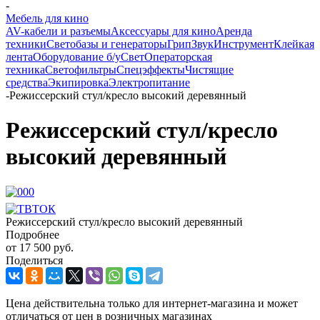
-
Мебель для кино
AV-кабели и разъемы
Аксессуары для кино
Аренда
техники
Светобазы и генераторы
Грип
Звук
Инструмент
Клейкая
лента
Оборудование б/у
Свет
Операторская
техника
Светофильтры
Спецэффекты
Чистящие
средства
Экипировка
Электропитание
-
Режиссерский стул/кресло высокий деревянный
Режиссерский стул/кресло
высокий деревянный
Режиссерский стул/кресло высокий деревянный
Подробнее
от
17 500 руб.
Поделиться
Цена действительна только для интернет-магазина и может
отличаться от цен в розничных магазинах