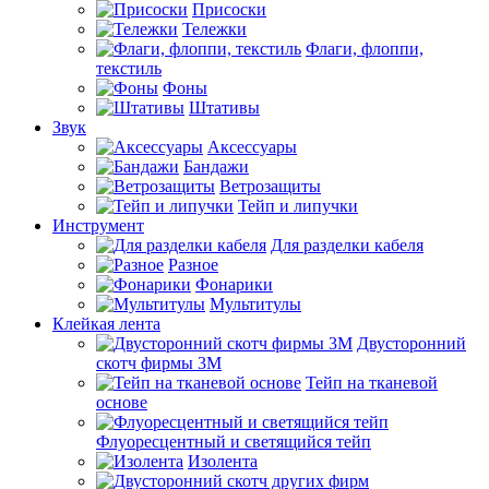
Присоски
Тележки
Флаги, флоппи,
текстиль
Фоны
Штативы
Звук
Аксессуары
Бандажи
Ветрозащиты
Тейп и липучки
Инструмент
Для разделки кабеля
Разное
Фонарики
Мультитулы
Клейкая лента
Двусторонний
скотч фирмы 3M
Тейп на тканевой
основе
Флуоресцентный и светящийся тейп
Изолента