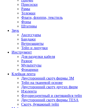
Прочее
Присоски
Рамы
Тележки
Флаги, флоппи, текстиль
Фоны
Штативы
Звук
Аксессуары
Бандажи
Ветрозащиты
Тейп и липучки
Инструмент
Для разделки кабеля
Разное
Мультитулы
Фонарики
Клейкая лента
Двусторонний скотч фирмы 3M
Тейп на тканевой основе
Двусторонний скотч других фирм
Изолента
Флуоресцентный и светящийся тейп
Двусторонний скотч фирмы TESA
Скотч, бумажный тейп