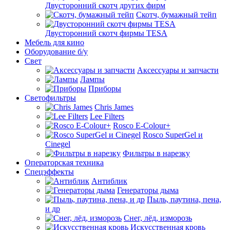
Двусторонний скотч других фирм
Скотч, бумажный тейп
Двусторонний скотч фирмы TESA
Мебель для кино
Оборудование б/у
Свет
Аксессуары и запчасти
Лампы
Приборы
Светофильтры
Chris James
Lee Filters
Rosco E-Colour+
Rosco SuperGel и
Cinegel
Фильтры в нарезку
Операторская техника
Спецэффекты
Антиблик
Генераторы дыма
Пыль, паутина, пена,
и др
Снег, лёд, изморозь
Искусственная кровь