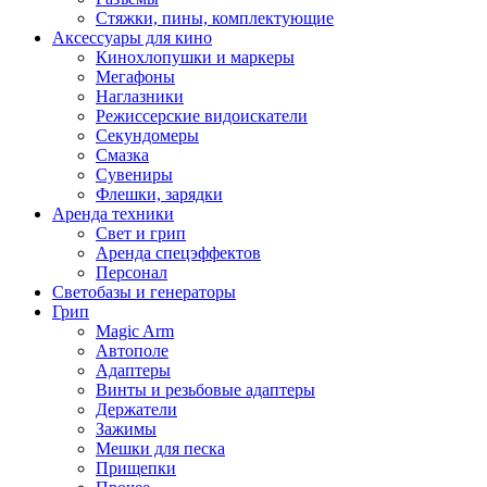
Стяжки, пины, комплектующие
Аксессуары для кино
Кинохлопушки и маркеры
Мегафоны
Наглазники
Режиссерские видоискатели
Секундомеры
Смазка
Сувениры
Флешки, зарядки
Аренда техники
Свет и грип
Аренда спецэффектов
Персонал
Светобазы и генераторы
Грип
Magic Arm
Автополе
Адаптеры
Винты и резьбовые адаптеры
Держатели
Зажимы
Мешки для песка
Прищепки