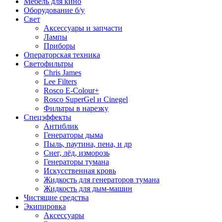
Мебель для кино
Оборудование б/у
Свет
Аксессуары и запчасти
Лампы
Приборы
Операторская техника
Светофильтры
Chris James
Lee Filters
Rosco E-Colour+
Rosco SuperGel и Cinegel
Фильтры в нарезку
Спецэффекты
Антиблик
Генераторы дыма
Пыль, паутина, пена, и др
Снег, лёд, изморозь
Генераторы тумана
Искусственная кровь
Жидкость для генераторов тумана
Жидкость для дым-машин
Чистящие средства
Экипировка
Аксессуары