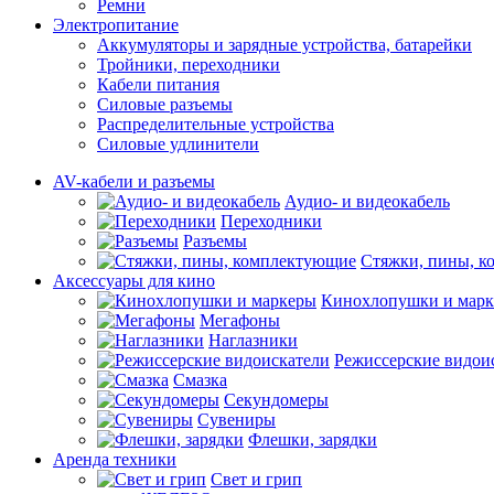
Ремни
Электропитание
Аккумуляторы и зарядные устройства, батарейки
Тройники, переходники
Кабели питания
Силовые разъемы
Распределительные устройства
Силовые удлинители
AV-кабели и разъемы
Аудио- и видеокабель
Переходники
Разъемы
Стяжки, пины, 
Аксессуары для кино
Кинохлопушки и мар
Мегафоны
Наглазники
Режиссерские видои
Смазка
Секундомеры
Сувениры
Флешки, зарядки
Аренда техники
Свет и грип