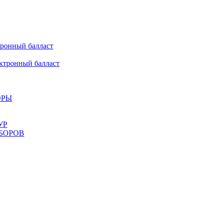
онный балласт
ронный балласт
ОРЫ
УР
БОРОВ