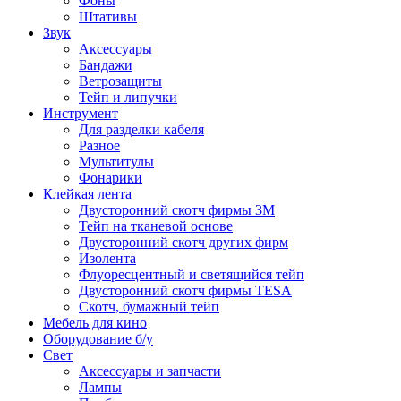
Фоны
Штативы
Звук
Аксессуары
Бандажи
Ветрозащиты
Тейп и липучки
Инструмент
Для разделки кабеля
Разное
Мультитулы
Фонарики
Клейкая лента
Двусторонний скотч фирмы 3M
Тейп на тканевой основе
Двусторонний скотч других фирм
Изолента
Флуоресцентный и светящийся тейп
Двусторонний скотч фирмы TESA
Скотч, бумажный тейп
Мебель для кино
Оборудование б/у
Свет
Аксессуары и запчасти
Лампы