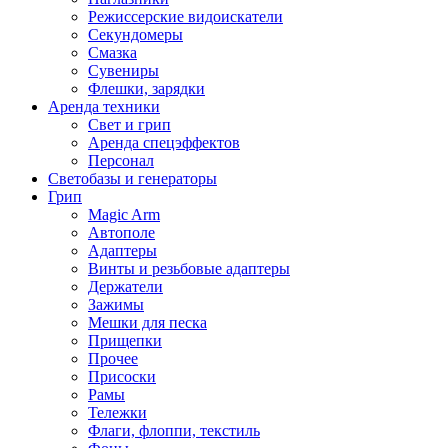
Режиссерские видоискатели
Секундомеры
Смазка
Сувениры
Флешки, зарядки
Аренда техники
Свет и грип
Аренда спецэффектов
Персонал
Светобазы и генераторы
Грип
Magic Arm
Автополе
Адаптеры
Винты и резьбовые адаптеры
Держатели
Зажимы
Мешки для песка
Прищепки
Прочее
Присоски
Рамы
Тележки
Флаги, флоппи, текстиль