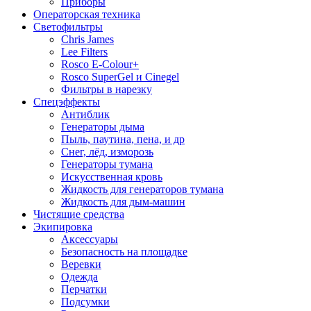
Приборы
Операторская техника
Светофильтры
Chris James
Lee Filters
Rosco E-Colour+
Rosco SuperGel и Cinegel
Фильтры в нарезку
Спецэффекты
Антиблик
Генераторы дыма
Пыль, паутина, пена, и др
Снег, лёд, изморозь
Генераторы тумана
Искусственная кровь
Жидкость для генераторов тумана
Жидкость для дым-машин
Чистящие средства
Экипировка
Аксессуары
Безопасность на площадке
Веревки
Одежда
Перчатки
Подсумки