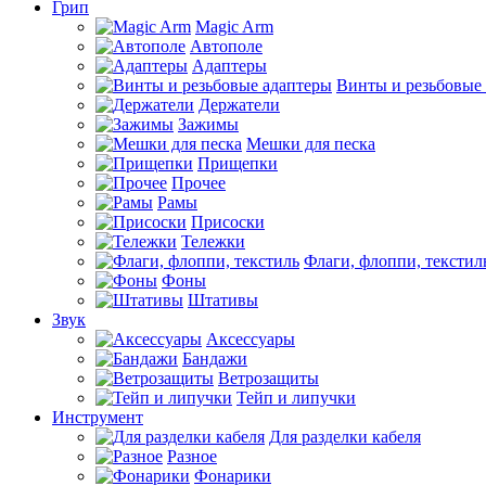
Грип
Magic Arm
Автополе
Адаптеры
Винты и резьбовые
Держатели
Зажимы
Мешки для песка
Прищепки
Прочее
Рамы
Присоски
Тележки
Флаги, флоппи, текстил
Фоны
Штативы
Звук
Аксессуары
Бандажи
Ветрозащиты
Тейп и липучки
Инструмент
Для разделки кабеля
Разное
Фонарики