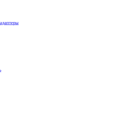
 адаптеры
ь