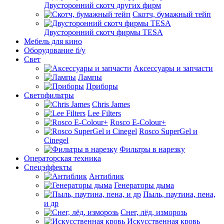
Двусторонний скотч других фирм
Скотч, бумажный тейп
Двусторонний скотч фирмы TESA
Мебель для кино
Оборудование б/у
Свет
Аксессуары и запчасти
Лампы
Приборы
Светофильтры
Chris James
Lee Filters
Rosco E-Colour+
Rosco SuperGel и
Cinegel
Фильтры в нарезку
Операторская техника
Спецэффекты
Антиблик
Генераторы дыма
Пыль, паутина, пена,
и др
Снег, лёд, изморозь
Искусственная кровь