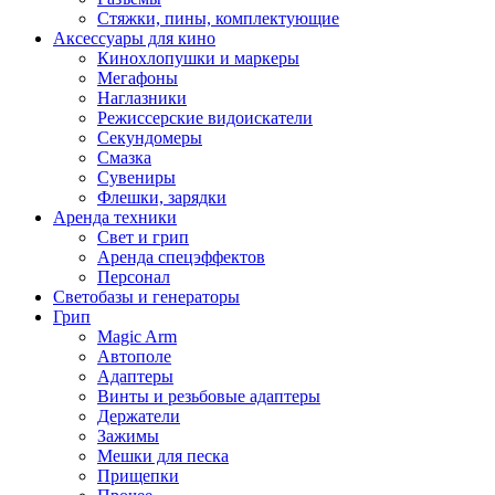
Стяжки, пины, комплектующие
Аксессуары для кино
Кинохлопушки и маркеры
Мегафоны
Наглазники
Режиссерские видоискатели
Секундомеры
Смазка
Сувениры
Флешки, зарядки
Аренда техники
Свет и грип
Аренда спецэффектов
Персонал
Светобазы и генераторы
Грип
Magic Arm
Автополе
Адаптеры
Винты и резьбовые адаптеры
Держатели
Зажимы
Мешки для песка
Прищепки