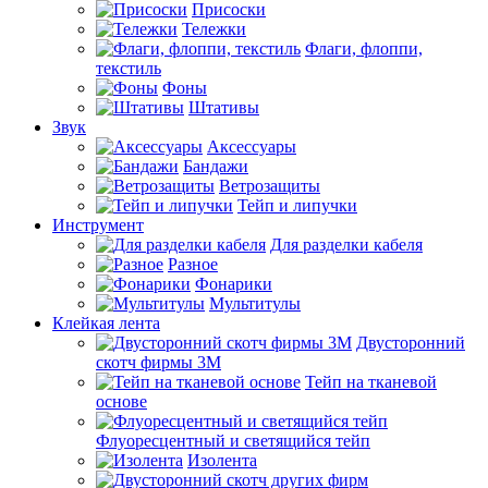
Присоски
Тележки
Флаги, флоппи,
текстиль
Фоны
Штативы
Звук
Аксессуары
Бандажи
Ветрозащиты
Тейп и липучки
Инструмент
Для разделки кабеля
Разное
Фонарики
Мультитулы
Клейкая лента
Двусторонний
скотч фирмы 3M
Тейп на тканевой
основе
Флуоресцентный и светящийся тейп
Изолента