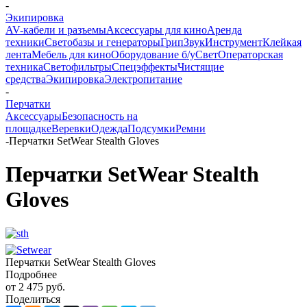
-
Экипировка
AV-кабели и разъемы
Аксессуары для кино
Аренда
техники
Светобазы и генераторы
Грип
Звук
Инструмент
Клейкая
лента
Мебель для кино
Оборудование б/у
Свет
Операторская
техника
Светофильтры
Спецэффекты
Чистящие
средства
Экипировка
Электропитание
-
Перчатки
Аксессуары
Безопасность на
площадке
Веревки
Одежда
Подсумки
Ремни
-
Перчатки SetWear Stealth Gloves
Перчатки SetWear Stealth
Gloves
Перчатки SetWear Stealth Gloves
Подробнее
от
2 475 руб.
Поделиться