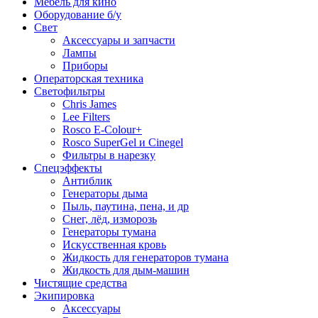
Мебель для кино
Оборудование б/у
Свет
Аксессуары и запчасти
Лампы
Приборы
Операторская техника
Светофильтры
Chris James
Lee Filters
Rosco E-Colour+
Rosco SuperGel и Cinegel
Фильтры в нарезку
Спецэффекты
Антиблик
Генераторы дыма
Пыль, паутина, пена, и др
Снег, лёд, изморозь
Генераторы тумана
Искусственная кровь
Жидкость для генераторов тумана
Жидкость для дым-машин
Чистящие средства
Экипировка
Аксессуары