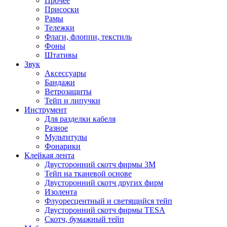
Прочее
Присоски
Рамы
Тележки
Флаги, флоппи, текстиль
Фоны
Штативы
Звук
Аксессуары
Бандажи
Ветрозащиты
Тейп и липучки
Инструмент
Для разделки кабеля
Разное
Мультитулы
Фонарики
Клейкая лента
Двусторонний скотч фирмы 3M
Тейп на тканевой основе
Двусторонний скотч других фирм
Изолента
Флуоресцентный и светящийся тейп
Двусторонний скотч фирмы TESA
Скотч, бумажный тейп