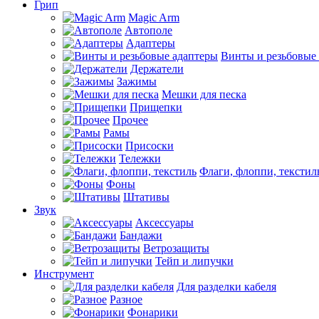
Грип
Magic Arm
Автополе
Адаптеры
Винты и резьбовые
Держатели
Зажимы
Мешки для песка
Прищепки
Прочее
Рамы
Присоски
Тележки
Флаги, флоппи, текстил
Фоны
Штативы
Звук
Аксессуары
Бандажи
Ветрозащиты
Тейп и липучки
Инструмент
Для разделки кабеля
Разное
Фонарики