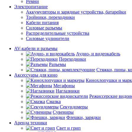
Ремни
Электропитание
Аккумуляторы и зарядные устройства, батарейки
Тройники, переходники
Кабели питания
Силовые разъемы
Распределительные устройства
Силовые удлинители
AV-кабели и разъемы
Аудио- и видеокабель
Переходники
Разъемы
Стяжки, пины, 
Аксессуары для кино
Кинохлопушки и мар
Мегафоны
Наглазники
Режиссерские видои
Смазка
Секундомеры
Сувениры
Флешки, зарядки
Аренда техники
Свет и грип