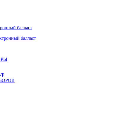
онный балласт
ронный балласт
ОРЫ
УР
БОРОВ