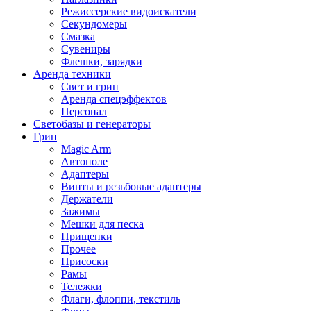
Режиссерские видоискатели
Секундомеры
Смазка
Сувениры
Флешки, зарядки
Аренда техники
Свет и грип
Аренда спецэффектов
Персонал
Светобазы и генераторы
Грип
Magic Arm
Автополе
Адаптеры
Винты и резьбовые адаптеры
Держатели
Зажимы
Мешки для песка
Прищепки
Прочее
Присоски
Рамы
Тележки
Флаги, флоппи, текстиль