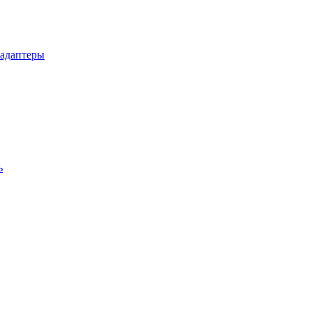
 адаптеры
ь