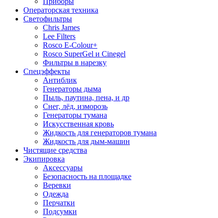
Приборы
Операторская техника
Светофильтры
Chris James
Lee Filters
Rosco E-Colour+
Rosco SuperGel и Cinegel
Фильтры в нарезку
Спецэффекты
Антиблик
Генераторы дыма
Пыль, паутина, пена, и др
Снег, лёд, изморозь
Генераторы тумана
Искусственная кровь
Жидкость для генераторов тумана
Жидкость для дым-машин
Чистящие средства
Экипировка
Аксессуары
Безопасность на площадке
Веревки
Одежда
Перчатки
Подсумки