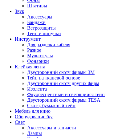
Фоны
Штативы
Звук
Аксессуары
Бандажи
Ветрозащиты
Тейп и липучки
Инструмент
Для разделки кабеля
Разное
Мультитулы
Фонарики
Клейкая лента
Двусторонний скотч фирмы 3M
Тейп на тканевой основе
Двусторонний скотч других фирм
Изолента
Флуоресцентный и светящийся тейп
Двусторонний скотч фирмы TESA
Скотч, бумажный тейп
Мебель для кино
Оборудование б/у
Свет
Аксессуары и запчасти
Лампы