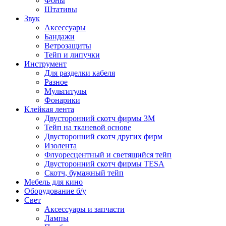
Фоны
Штативы
Звук
Аксессуары
Бандажи
Ветрозащиты
Тейп и липучки
Инструмент
Для разделки кабеля
Разное
Мультитулы
Фонарики
Клейкая лента
Двусторонний скотч фирмы 3M
Тейп на тканевой основе
Двусторонний скотч других фирм
Изолента
Флуоресцентный и светящийся тейп
Двусторонний скотч фирмы TESA
Скотч, бумажный тейп
Мебель для кино
Оборудование б/у
Свет
Аксессуары и запчасти
Лампы