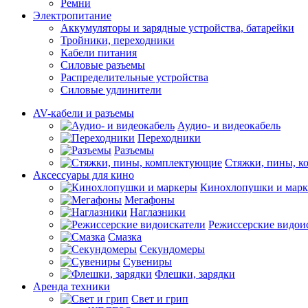
Ремни
Электропитание
Аккумуляторы и зарядные устройства, батарейки
Тройники, переходники
Кабели питания
Силовые разъемы
Распределительные устройства
Силовые удлинители
AV-кабели и разъемы
Аудио- и видеокабель
Переходники
Разъемы
Стяжки, пины, 
Аксессуары для кино
Кинохлопушки и мар
Мегафоны
Наглазники
Режиссерские видои
Смазка
Секундомеры
Сувениры
Флешки, зарядки
Аренда техники
Свет и грип