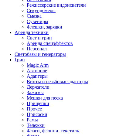
Режиссерские видоискатели
Секундомеры
Смазка
Сувениры
Флешки, зарядки
Аренда техники
Свет и грип
Аренда спецэффектов
Персонал
Светобазы и генераторы
Грип
Magic Arm
Автополе
Адаптеры
Винты и резьбовые адаптеры
Держатели
Зажимы
Мешки для песка
Прищепки
Прочее
Присоски
Рамы
Тележки
Флаги, флоппи, текстиль