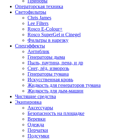
Приборы
Операторская техника
Светофильтры
Chris James
Lee Filters
Rosco E-Colour+
Rosco SuperGel и Cinegel
Фильтры в нарезку
Спецэффекты
Антиблик
Генераторы дыма
Пыль, паутина, пена, и др
Снег, лёд, изморозь
Генераторы тумана
Искусственная кровь
Жидкость для генераторов тумана
Жидкость для дым-машин
Чистящие средства
Экипировка
Аксессуары
Безопасность на площадке
Веревки
Одежда
Перчатки
Подсумки