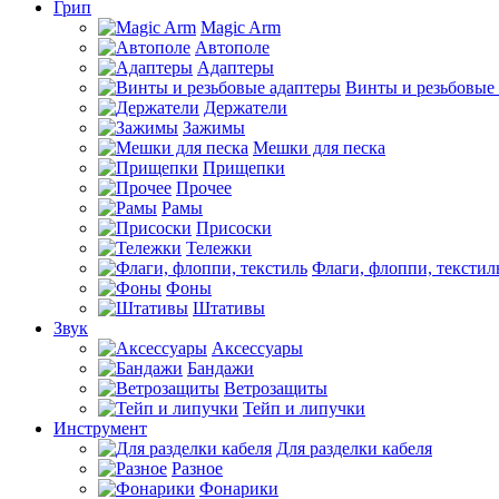
Грип
Magic Arm
Автополе
Адаптеры
Винты и резьбовые
Держатели
Зажимы
Мешки для песка
Прищепки
Прочее
Рамы
Присоски
Тележки
Флаги, флоппи, текстил
Фоны
Штативы
Звук
Аксессуары
Бандажи
Ветрозащиты
Тейп и липучки
Инструмент
Для разделки кабеля
Разное
Фонарики