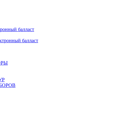
онный балласт
ронный балласт
ОРЫ
УР
БОРОВ