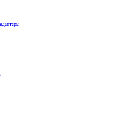
 адаптеры
ь