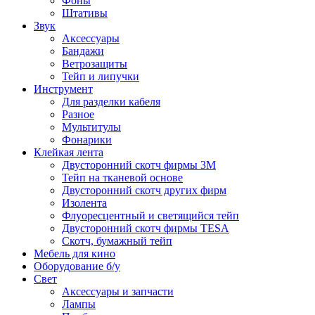
Фоны
Штативы
Звук
Аксессуары
Бандажи
Ветрозащиты
Тейп и липучки
Инструмент
Для разделки кабеля
Разное
Мультитулы
Фонарики
Клейкая лента
Двусторонний скотч фирмы 3M
Тейп на тканевой основе
Двусторонний скотч других фирм
Изолента
Флуоресцентный и светящийся тейп
Двусторонний скотч фирмы TESA
Скотч, бумажный тейп
Мебель для кино
Оборудование б/у
Свет
Аксессуары и запчасти
Лампы