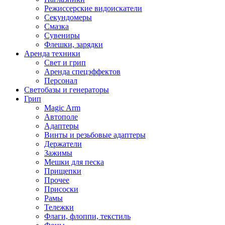
Режиссерские видоискатели
Секундомеры
Смазка
Сувениры
Флешки, зарядки
Аренда техники
Свет и грип
Аренда спецэффектов
Персонал
Светобазы и генераторы
Грип
Magic Arm
Автополе
Адаптеры
Винты и резьбовые адаптеры
Держатели
Зажимы
Мешки для песка
Прищепки
Прочее
Присоски
Рамы
Тележки
Флаги, флоппи, текстиль