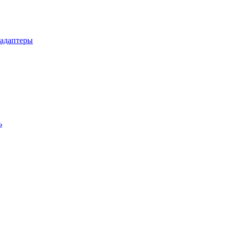
 адаптеры
ь