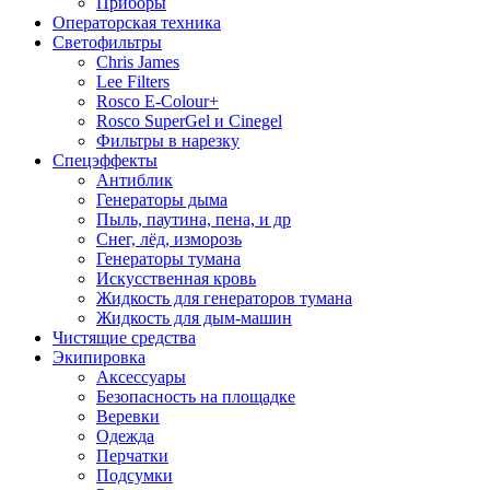
Приборы
Операторская техника
Светофильтры
Chris James
Lee Filters
Rosco E-Colour+
Rosco SuperGel и Cinegel
Фильтры в нарезку
Спецэффекты
Антиблик
Генераторы дыма
Пыль, паутина, пена, и др
Снег, лёд, изморозь
Генераторы тумана
Искусственная кровь
Жидкость для генераторов тумана
Жидкость для дым-машин
Чистящие средства
Экипировка
Аксессуары
Безопасность на площадке
Веревки
Одежда
Перчатки
Подсумки