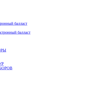
онный балласт
ронный балласт
ОРЫ
УР
БОРОВ