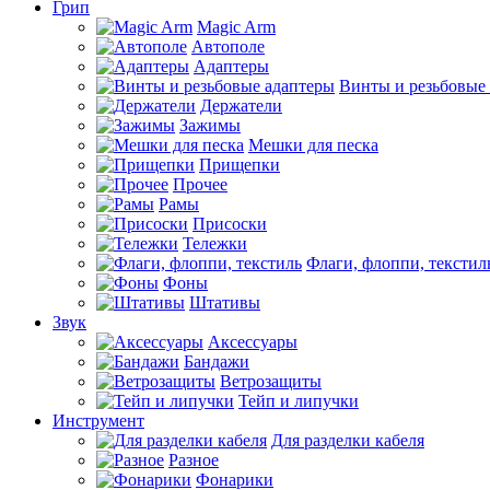
Грип
Magic Arm
Автополе
Адаптеры
Винты и резьбовые
Держатели
Зажимы
Мешки для песка
Прищепки
Прочее
Рамы
Присоски
Тележки
Флаги, флоппи, текстил
Фоны
Штативы
Звук
Аксессуары
Бандажи
Ветрозащиты
Тейп и липучки
Инструмент
Для разделки кабеля
Разное
Фонарики