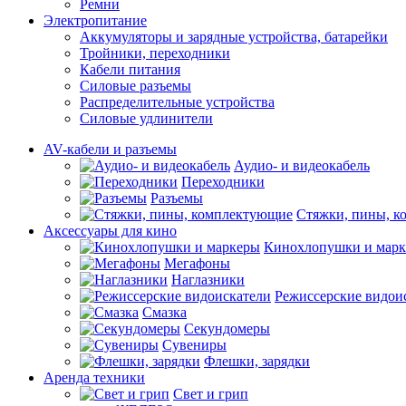
Ремни
Электропитание
Аккумуляторы и зарядные устройства, батарейки
Тройники, переходники
Кабели питания
Силовые разъемы
Распределительные устройства
Силовые удлинители
AV-кабели и разъемы
Аудио- и видеокабель
Переходники
Разъемы
Стяжки, пины, 
Аксессуары для кино
Кинохлопушки и мар
Мегафоны
Наглазники
Режиссерские видои
Смазка
Секундомеры
Сувениры
Флешки, зарядки
Аренда техники
Свет и грип