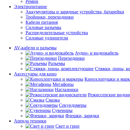
Ремни
Электропитание
Аккумуляторы и зарядные устройства, батарейки
Тройники, переходники
Кабели питания
Силовые разъемы
Распределительные устройства
Силовые удлинители
AV-кабели и разъемы
Аудио- и видеокабель
Переходники
Разъемы
Стяжки, пины, 
Аксессуары для кино
Кинохлопушки и мар
Мегафоны
Наглазники
Режиссерские видои
Смазка
Секундомеры
Сувениры
Флешки, зарядки
Аренда техники
Свет и грип