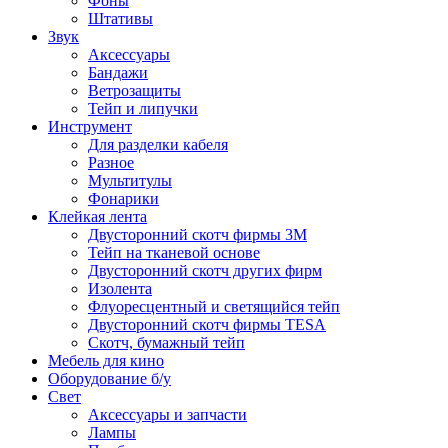
Фоны
Штативы
Звук
Аксессуары
Бандажи
Ветрозащиты
Тейп и липучки
Инструмент
Для разделки кабеля
Разное
Мультитулы
Фонарики
Клейкая лента
Двусторонний скотч фирмы 3M
Тейп на тканевой основе
Двусторонний скотч других фирм
Изолента
Флуоресцентный и светящийся тейп
Двусторонний скотч фирмы TESA
Скотч, бумажный тейп
Мебель для кино
Оборудование б/у
Свет
Аксессуары и запчасти
Лампы