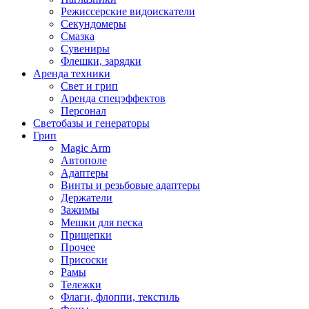
Режиссерские видоискатели
Секундомеры
Смазка
Сувениры
Флешки, зарядки
Аренда техники
Свет и грип
Аренда спецэффектов
Персонал
Светобазы и генераторы
Грип
Magic Arm
Автополе
Адаптеры
Винты и резьбовые адаптеры
Держатели
Зажимы
Мешки для песка
Прищепки
Прочее
Присоски
Рамы
Тележки
Флаги, флоппи, текстиль