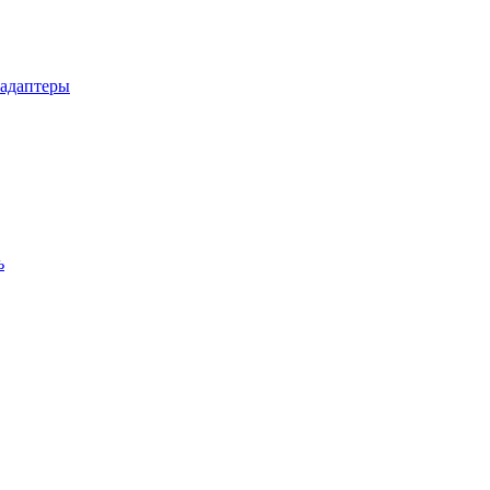
 адаптеры
ь