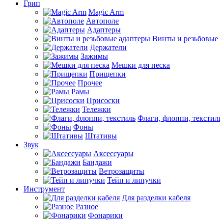
Грип
Magic Arm
Автополе
Адаптеры
Винты и резьбовые
Держатели
Зажимы
Мешки для песка
Прищепки
Прочее
Рамы
Присоски
Тележки
Флаги, флоппи, текстил
Фоны
Штативы
Звук
Аксессуары
Бандажи
Ветрозащиты
Тейп и липучки
Инструмент
Для разделки кабеля
Разное
Фонарики