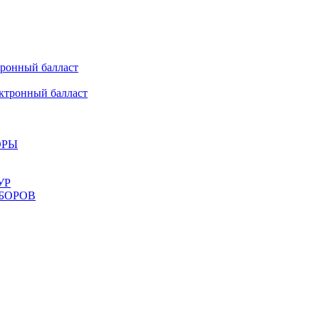
онный балласт
ронный балласт
ОРЫ
УР
БОРОВ