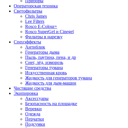
Приборы
Операторская техника
Светофильтры
Chris James
Lee Filters
Rosco E-Colour+
Rosco SuperGel и Cinegel
Фильтры в нарезку
Спецэффекты
Антиблик
Генераторы дыма
Пыль, паутина, пена, и др
Снег, лёд, изморозь
Генераторы тумана
Искусственная кровь
Жидкость для генераторов тумана
Жидкость для дым-машин
Чистящие средства
Экипировка
Аксессуары
Безопасность на площадке
Веревки
Одежда
Перчатки
Подсумки