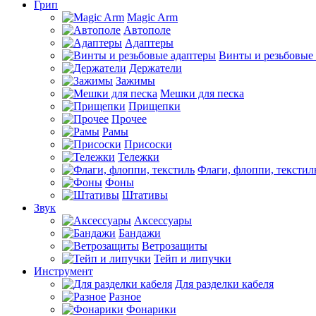
Грип
Magic Arm
Автополе
Адаптеры
Винты и резьбовые
Держатели
Зажимы
Мешки для песка
Прищепки
Прочее
Рамы
Присоски
Тележки
Флаги, флоппи, текстил
Фоны
Штативы
Звук
Аксессуары
Бандажи
Ветрозащиты
Тейп и липучки
Инструмент
Для разделки кабеля
Разное
Фонарики