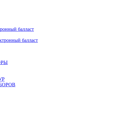
онный балласт
ронный балласт
ОРЫ
УР
БОРОВ