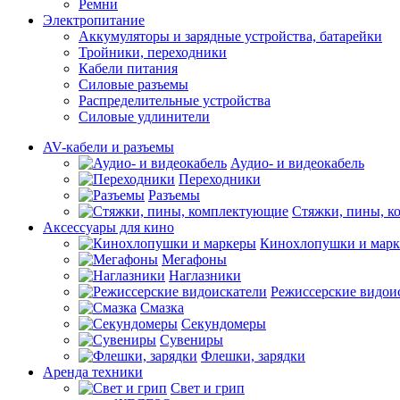
Ремни
Электропитание
Аккумуляторы и зарядные устройства, батарейки
Тройники, переходники
Кабели питания
Силовые разъемы
Распределительные устройства
Силовые удлинители
AV-кабели и разъемы
Аудио- и видеокабель
Переходники
Разъемы
Стяжки, пины, 
Аксессуары для кино
Кинохлопушки и мар
Мегафоны
Наглазники
Режиссерские видои
Смазка
Секундомеры
Сувениры
Флешки, зарядки
Аренда техники
Свет и грип