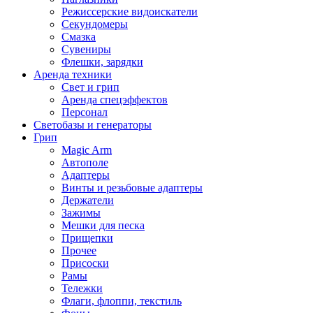
Режиссерские видоискатели
Секундомеры
Смазка
Сувениры
Флешки, зарядки
Аренда техники
Свет и грип
Аренда спецэффектов
Персонал
Светобазы и генераторы
Грип
Magic Arm
Автополе
Адаптеры
Винты и резьбовые адаптеры
Держатели
Зажимы
Мешки для песка
Прищепки
Прочее
Присоски
Рамы
Тележки
Флаги, флоппи, текстиль