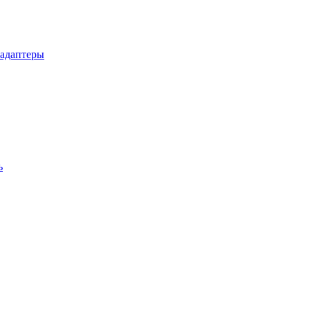
 адаптеры
ь