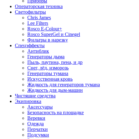
Приборы
Операторская техника
Светофильтры
Chris James
Lee Filters
Rosco E-Colour+
Rosco SuperGel и Cinegel
Фильтры в нарезку
Спецэффекты
Антиблик
Генераторы дыма
Пыль, паутина, пена, и др
Снег, лёд, изморозь
Генераторы тумана
Искусственная кровь
Жидкость для генераторов тумана
Жидкость для дым-машин
Чистящие средства
Экипировка
Аксессуары
Безопасность на площадке
Веревки
Одежда
Перчатки
Подсумки