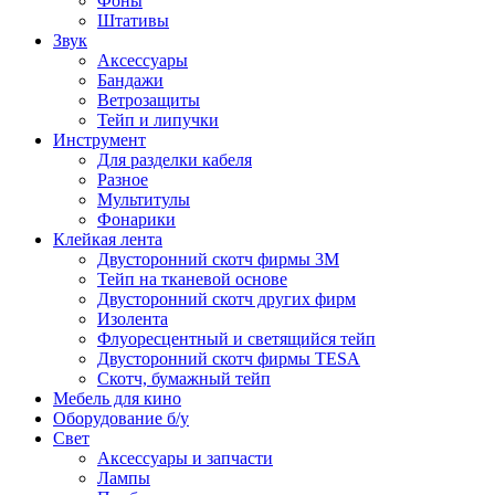
Фоны
Штативы
Звук
Аксессуары
Бандажи
Ветрозащиты
Тейп и липучки
Инструмент
Для разделки кабеля
Разное
Мультитулы
Фонарики
Клейкая лента
Двусторонний скотч фирмы 3M
Тейп на тканевой основе
Двусторонний скотч других фирм
Изолента
Флуоресцентный и светящийся тейп
Двусторонний скотч фирмы TESA
Скотч, бумажный тейп
Мебель для кино
Оборудование б/у
Свет
Аксессуары и запчасти
Лампы