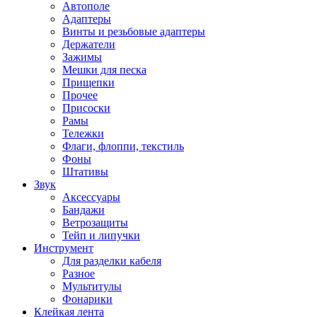
Автополе
Адаптеры
Винты и резьбовые адаптеры
Держатели
Зажимы
Мешки для песка
Прищепки
Прочее
Присоски
Рамы
Тележки
Флаги, флоппи, текстиль
Фоны
Штативы
Звук
Аксессуары
Бандажи
Ветрозащиты
Тейп и липучки
Инструмент
Для разделки кабеля
Разное
Мультитулы
Фонарики
Клейкая лента