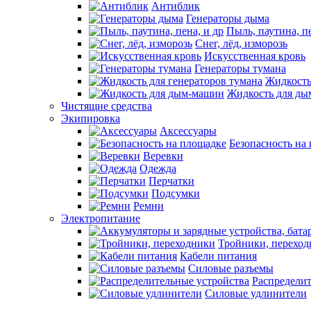
Антиблик
Генераторы дыма
Пыль, паутина, пе
Снег, лёд, изморозь
Искусственная кровь
Генераторы тумана
Жидкость
Жидкость для д
Чистящие средства
Экипировка
Аксессуары
Безопасность на
Веревки
Одежда
Перчатки
Подсумки
Ремни
Электропитание
Тройники, перехо
Кабели питания
Силовые разъемы
Распределит
Силовые удлинители