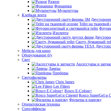
Разное
Фонарики
Мультитулы
Клейкая лента
Двусторон
Тейп на тканевой 
Флуоре
Изолента
Двусторо
Скотч, бумажный те
Двустор
Мебель для кино
Оборудование б/у
Свет
Аксессуары и запча
Лампы
Приборы
Светофильтры
Chris James
Lee Filters
Rosco E-Colour+
Rosco SuperGel и C
Фильтры в нарезку
Операторская техника
Спецэффекты