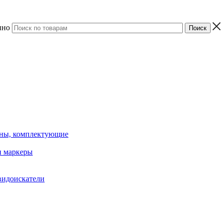
ино
ины, комплектующие
 маркеры
видоискатели