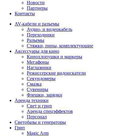
Новости
Партнеры
Контакты
AV-кабели и разъемы
Аудио- и видеокабель
Переходники
Разъемы
Стяжки, пины, комплектующие
Аксессуары для кино
Кинохлопушки и маркеры
Мегафоны
Наглазники
Режиссерские видоискатели
Секундомеры
Смазка
Сувениры
Флешки, зарядки
Аренда техники
Свет и грип
Аренда спецэффектов
Персонал
Светобазы и генераторы
Грип
Magic Arm