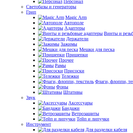
Персонал
Светобазы и генераторы
Грип
Magic Arm
Автополе
Адаптеры
Винты и резь
Держатели
Зажимы
Мешки для песка
Прищепки
Прочее
Рамы
Присоски
Тележки
Флаги, флоппи, те
Фоны
Штативы
Звук
Аксессуары
Бандажи
Ветрозащиты
Тейп и липучки
Инструмент
Для разделки кабеля