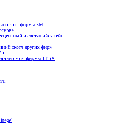
ний скотч фирмы 3M
основе
сцентный и светящийся тейп
нний скотч других фирм
йп
онний скотч фирмы TESA
сти
inegel