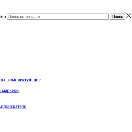
ино
ины, комплектующие
 маркеры
видоискатели