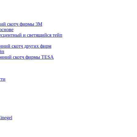
ний скотч фирмы 3M
основе
сцентный и светящийся тейп
нний скотч других фирм
йп
онний скотч фирмы TESA
сти
inegel