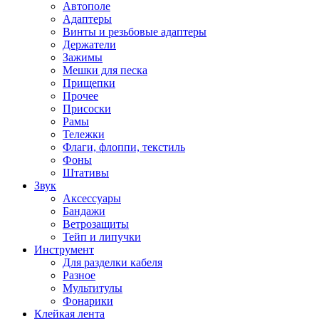
Автополе
Адаптеры
Винты и резьбовые адаптеры
Держатели
Зажимы
Мешки для песка
Прищепки
Прочее
Присоски
Рамы
Тележки
Флаги, флоппи, текстиль
Фоны
Штативы
Звук
Аксессуары
Бандажи
Ветрозащиты
Тейп и липучки
Инструмент
Для разделки кабеля
Разное
Мультитулы
Фонарики
Клейкая лента