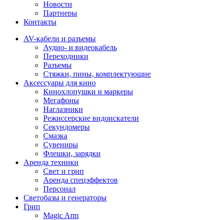
Новости
Партнеры
Контакты
AV-кабели и разъемы
Аудио- и видеокабель
Переходники
Разъемы
Стяжки, пины, комплектующие
Аксессуары для кино
Кинохлопушки и маркеры
Мегафоны
Наглазники
Режиссерские видоискатели
Секундомеры
Смазка
Сувениры
Флешки, зарядки
Аренда техники
Свет и грип
Аренда спецэффектов
Персонал
Светобазы и генераторы
Грип
Magic Arm