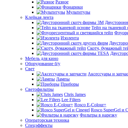
Разное
Фонарики
Мультитулы
Клейкая лента
Двусторон
Тейп на тканевой 
Флуоре
Изолента
Двусторо
Скотч, бумажный те
Двустор
Мебель для кино
Оборудование б/у
Свет
Аксессуары и запча
Лампы
Приборы
Светофильтры
Chris James
Lee Filters
Rosco E-Colour+
Rosco SuperGel и C
Фильтры в нарезку
Операторская техника
Спецэффекты