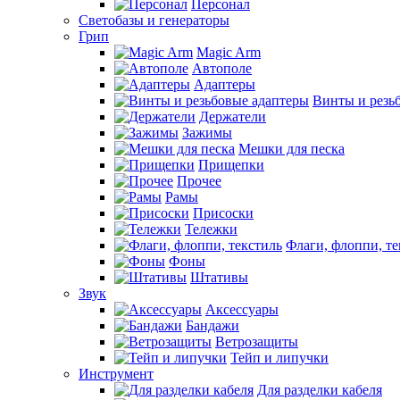
Персонал
Светобазы и генераторы
Грип
Magic Arm
Автополе
Адаптеры
Винты и резь
Держатели
Зажимы
Мешки для песка
Прищепки
Прочее
Рамы
Присоски
Тележки
Флаги, флоппи, те
Фоны
Штативы
Звук
Аксессуары
Бандажи
Ветрозащиты
Тейп и липучки
Инструмент
Для разделки кабеля