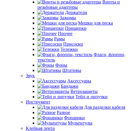
Винты и
резьбовые адаптеры
Держатели
Зажимы
Мешки для песка
Прищепки
Прочее
Рамы
Присоски
Тележки
Флаги, флоппи,
текстиль
Фоны
Штативы
Звук
Аксессуары
Бандажи
Ветрозащиты
Тейп и липучки
Инструмент
Для разделки кабеля
Разное
Фонарики
Мультитулы
Клейкая лента