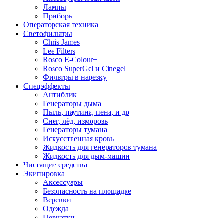
Лампы
Приборы
Операторская техника
Светофильтры
Chris James
Lee Filters
Rosco E-Colour+
Rosco SuperGel и Cinegel
Фильтры в нарезку
Спецэффекты
Антиблик
Генераторы дыма
Пыль, паутина, пена, и др
Снег, лёд, изморозь
Генераторы тумана
Искусственная кровь
Жидкость для генераторов тумана
Жидкость для дым-машин
Чистящие средства
Экипировка
Аксессуары
Безопасность на площадке
Веревки
Одежда
Перчатки