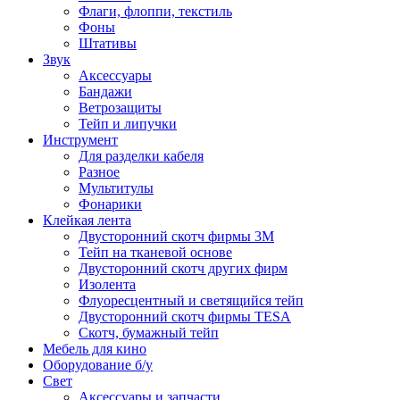
Флаги, флоппи, текстиль
Фоны
Штативы
Звук
Аксессуары
Бандажи
Ветрозащиты
Тейп и липучки
Инструмент
Для разделки кабеля
Разное
Мультитулы
Фонарики
Клейкая лента
Двусторонний скотч фирмы 3M
Тейп на тканевой основе
Двусторонний скотч других фирм
Изолента
Флуоресцентный и светящийся тейп
Двусторонний скотч фирмы TESA
Скотч, бумажный тейп
Мебель для кино
Оборудование б/у
Свет
Аксессуары и запчасти