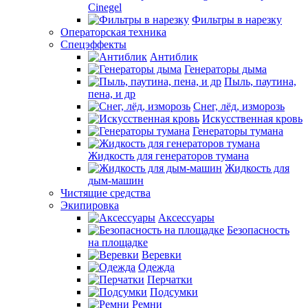
Cinegel
Фильтры в нарезку
Операторская техника
Спецэффекты
Антиблик
Генераторы дыма
Пыль, паутина,
пена, и др
Снег, лёд, изморозь
Искусственная кровь
Генераторы тумана
Жидкость для генераторов тумана
Жидкость для
дым-машин
Чистящие средства
Экипировка
Аксессуары
Безопасность
на площадке
Веревки
Одежда
Перчатки
Подсумки
Ремни