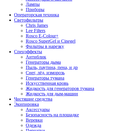
Лампы
Приборы
Операторская техника
Светофильтры
Chris James
Lee Filters
Rosco E-Colour+
Rosco SuperGel и Cinegel
Фильтры в нарезку
Спецэффекты
Антиблик
Генераторы дыма
Пыль, паутина, пена, и др
Снег, лёд, изморозь
Генераторы тумана
Искусственная кровь
Жидкость для генераторов тумана
Жидкость для дым-машин
Чистящие средства
Экипировка
Аксессуары
Безопасность на площадке
Веревки
Одежда
Перчатки