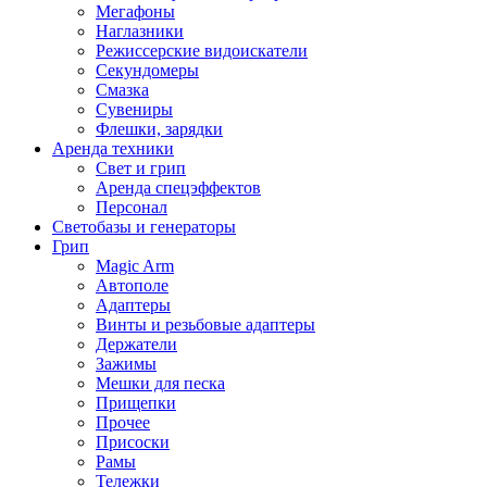
Мегафоны
Наглазники
Режиссерские видоискатели
Секундомеры
Смазка
Сувениры
Флешки, зарядки
Аренда техники
Свет и грип
Аренда спецэффектов
Персонал
Светобазы и генераторы
Грип
Magic Arm
Автополе
Адаптеры
Винты и резьбовые адаптеры
Держатели
Зажимы
Мешки для песка
Прищепки
Прочее
Присоски
Рамы
Тележки