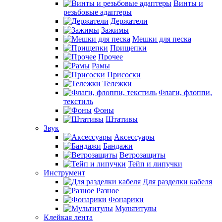
Винты и
резьбовые адаптеры
Держатели
Зажимы
Мешки для песка
Прищепки
Прочее
Рамы
Присоски
Тележки
Флаги, флоппи,
текстиль
Фоны
Штативы
Звук
Аксессуары
Бандажи
Ветрозащиты
Тейп и липучки
Инструмент
Для разделки кабеля
Разное
Фонарики
Мультитулы
Клейкая лента