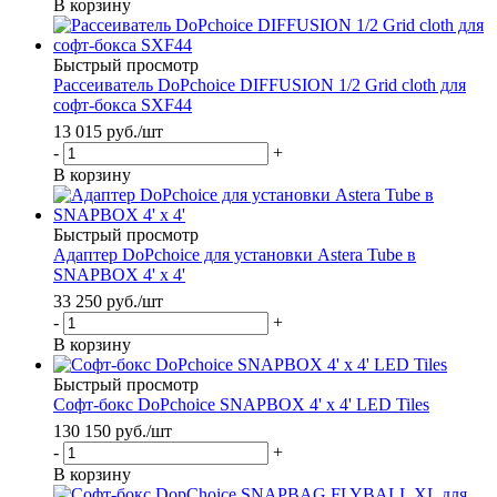
В корзину
Быстрый просмотр
Рассеиватель DoPchoice DIFFUSION 1/2 Grid cloth для
софт-бокса SXF44
13 015
руб.
/шт
-
+
В корзину
Быстрый просмотр
Адаптер DoPchoice для установки Astera Tube в
SNAPBOX 4' x 4'
33 250
руб.
/шт
-
+
В корзину
Быстрый просмотр
Софт-бокс DoPchoice SNAPBOX 4' x 4' LED Tiles
130 150
руб.
/шт
-
+
В корзину