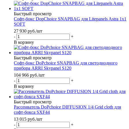
Быстрый просмотр
Софт-бокс DopChoice SNAPBAG для Litepanels Astra 1x1
SOFT
27 930
руб.
/шт
-
+
В корзину
Быстрый просмотр
Софт-бокс DoPchoice SNAPBAG для светодиодного
прибора ARRI Skypanel S120
104 966
руб.
/шт
-
+
В корзину
Быстрый просмотр
Рассеиватель DoPchoice DIFFUSION 1/4 Grid cloth для
софт-бокса SXF44
13 015
руб.
/шт
-
+