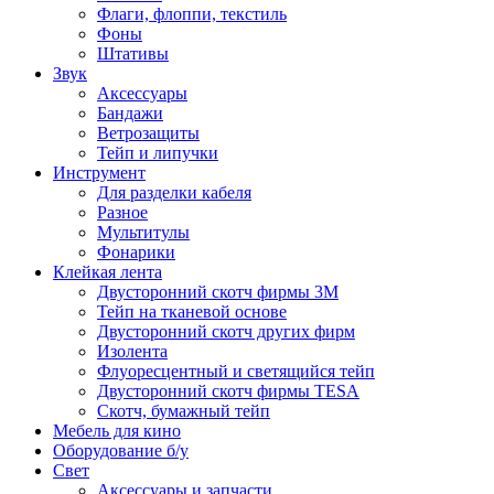
Флаги, флоппи, текстиль
Фоны
Штативы
Звук
Аксессуары
Бандажи
Ветрозащиты
Тейп и липучки
Инструмент
Для разделки кабеля
Разное
Мультитулы
Фонарики
Клейкая лента
Двусторонний скотч фирмы 3M
Тейп на тканевой основе
Двусторонний скотч других фирм
Изолента
Флуоресцентный и светящийся тейп
Двусторонний скотч фирмы TESA
Скотч, бумажный тейп
Мебель для кино
Оборудование б/у
Свет
Аксессуары и запчасти