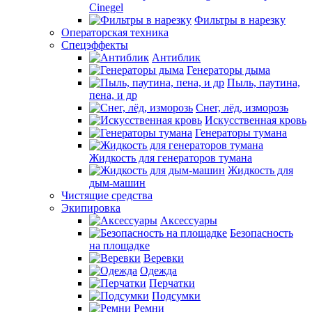
Cinegel
Фильтры в нарезку
Операторская техника
Спецэффекты
Антиблик
Генераторы дыма
Пыль, паутина,
пена, и др
Снег, лёд, изморозь
Искусственная кровь
Генераторы тумана
Жидкость для генераторов тумана
Жидкость для
дым-машин
Чистящие средства
Экипировка
Аксессуары
Безопасность
на площадке
Веревки
Одежда
Перчатки
Подсумки
Ремни