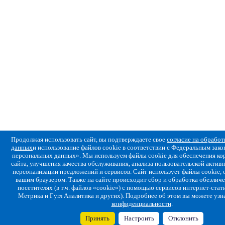
Продолжая использовать сайт, вы подтверждаете свое
согласие на обрабо
данных
и использование файлов cookie в соответствии с Федеральным за
персональных данных». Мы используем файлы cookie для обеспечения ко
сайта, улучшения качества обслуживания, анализа пользовательской активн
персонализации предложений и сервисов. Сайт использует файлы cookie,
вашим браузером. Также на сайте происходит сбор и обработка обезлич
посетителях (в т.ч. файлов «cookie») с помощью сервисов интернет-стат
Метрика и Гугл Аналитика и других). Подробнее об этом вы можете узн
конфиденциальности
.
Принять
Настроить
Отклонить