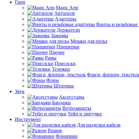
Грип
Magic Arm
Автополе
Адаптеры
Винты и резьбовые
Держатели
Зажимы
Мешки для песка
Прищепки
Прочее
Рамы
Присоски
Тележки
Флаги, флоппи, текстил
Фоны
Штативы
Звук
Аксессуары
Бандажи
Ветрозащиты
Тейп и липучки
Инструмент
Для разделки кабеля
Разное
Фонарики