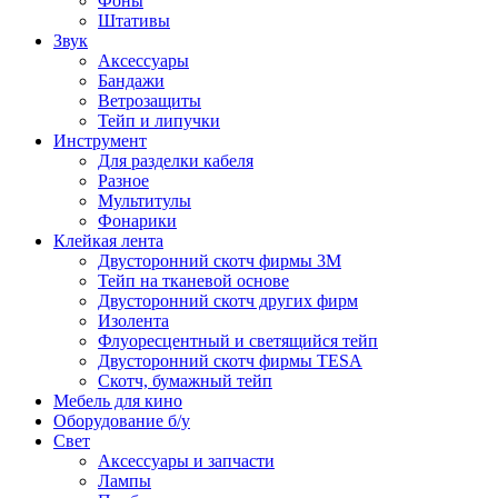
Фоны
Штативы
Звук
Аксессуары
Бандажи
Ветрозащиты
Тейп и липучки
Инструмент
Для разделки кабеля
Разное
Мультитулы
Фонарики
Клейкая лента
Двусторонний скотч фирмы 3M
Тейп на тканевой основе
Двусторонний скотч других фирм
Изолента
Флуоресцентный и светящийся тейп
Двусторонний скотч фирмы TESA
Скотч, бумажный тейп
Мебель для кино
Оборудование б/у
Свет
Аксессуары и запчасти
Лампы