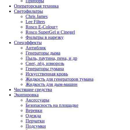
Приборы
Операторская техника
Светофильтры
Chris James
Lee Filters
Rosco E-Colour+
Rosco SuperGel и Cinegel
Фильтры в нарезку
Спецэффекты
Антиблик
Генераторы дыма
Пыль, паутина, пена, и др
Снег, лёд, изморозь
Генераторы тумана
Искусственная кровь
Жидкость для генераторов тумана
Жидкость для дым-машин
Чистящие средства
Экипировка
Аксессуары
Безопасность на площадке
Веревки
Одежда
Перчатки
Подсумки