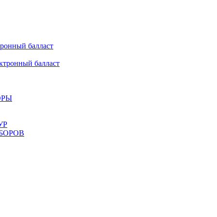
онный балласт
ронный балласт
ОРЫ
УР
БОРОВ