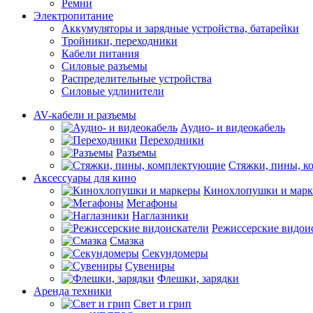
Ремни
Электропитание
Аккумуляторы и зарядные устройства, батарейки
Тройники, переходники
Кабели питания
Силовые разъемы
Распределительные устройства
Силовые удлинители
AV-кабели и разъемы
Аудио- и видеокабель
Переходники
Разъемы
Стяжки, пины, 
Аксессуары для кино
Кинохлопушки и мар
Мегафоны
Наглазники
Режиссерские видои
Смазка
Секундомеры
Сувениры
Флешки, зарядки
Аренда техники
Свет и грип