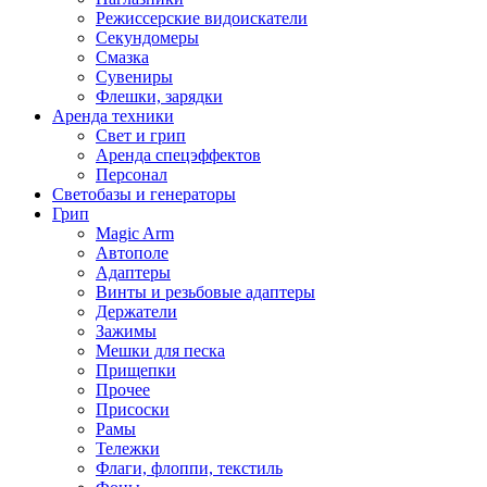
Режиссерские видоискатели
Секундомеры
Смазка
Сувениры
Флешки, зарядки
Аренда техники
Свет и грип
Аренда спецэффектов
Персонал
Светобазы и генераторы
Грип
Magic Arm
Автополе
Адаптеры
Винты и резьбовые адаптеры
Держатели
Зажимы
Мешки для песка
Прищепки
Прочее
Присоски
Рамы
Тележки
Флаги, флоппи, текстиль