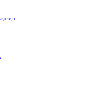
 адаптеры
ь