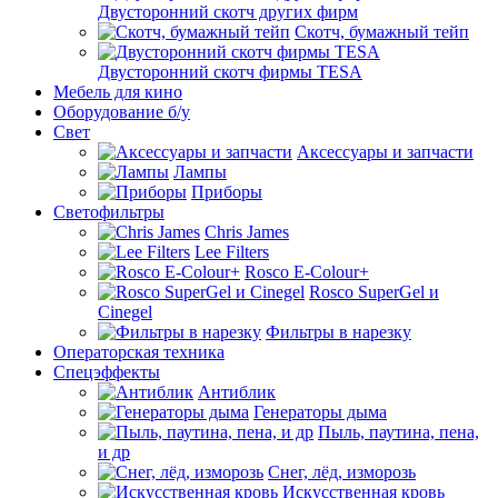
Двусторонний скотч других фирм
Скотч, бумажный тейп
Двусторонний скотч фирмы TESA
Мебель для кино
Оборудование б/у
Свет
Аксессуары и запчасти
Лампы
Приборы
Светофильтры
Chris James
Lee Filters
Rosco E-Colour+
Rosco SuperGel и
Cinegel
Фильтры в нарезку
Операторская техника
Спецэффекты
Антиблик
Генераторы дыма
Пыль, паутина, пена,
и др
Снег, лёд, изморозь
Искусственная кровь