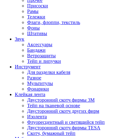
Прочее
Присоски
Рамы
Тележки
Флаги, флоппи, текстиль
Фоны
Штативы
Звук
Аксессуары
Бандажи
Ветрозащиты
Тейп и липучки
Инструмент
Для разделки кабеля
Разное
Мультитулы
Фонарики
Клейкая лента
Двусторонний скотч фирмы 3M
Тейп на тканевой основе
Двусторонний скотч других фирм
Изолента
Флуоресцентный и светящийся тейп
Двусторонний скотч фирмы TESA
Скотч, бумажный тейп