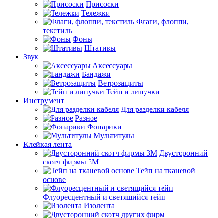
Присоски
Тележки
Флаги, флоппи,
текстиль
Фоны
Штативы
Звук
Аксессуары
Бандажи
Ветрозащиты
Тейп и липучки
Инструмент
Для разделки кабеля
Разное
Фонарики
Мультитулы
Клейкая лента
Двусторонний
скотч фирмы 3M
Тейп на тканевой
основе
Флуоресцентный и светящийся тейп
Изолента