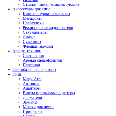
Стяжки, пины, комплектующие
Аксессуары для кино
Кинохлопушки и маркеры
Мегафоны
Наглазники
Режиссерские видоискатели
Секундомеры
Смазка
Сувениры
Флешки, зарядки
Аренда техники
Свет и грип
Аренда спецэффектов
Персонал
Светобазы и генераторы
Грип
Magic Arm
Автополе
Адаптеры
Винты и резьбовые адаптеры
Держатели
Зажимы
Мешки для песка
Прищепки