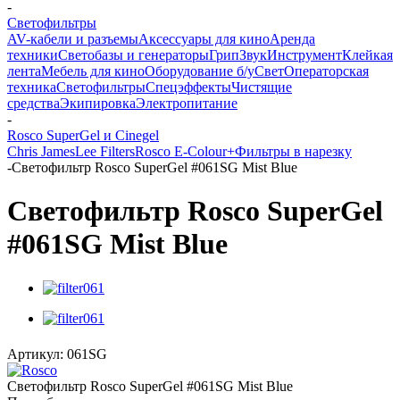
-
Светофильтры
AV-кабели и разъемы
Аксессуары для кино
Аренда
техники
Светобазы и генераторы
Грип
Звук
Инструмент
Клейкая
лента
Мебель для кино
Оборудование б/у
Свет
Операторская
техника
Светофильтры
Спецэффекты
Чистящие
средства
Экипировка
Электропитание
-
Rosco SuperGel и Cinegel
Chris James
Lee Filters
Rosco E-Colour+
Фильтры в нарезку
-
Светофильтр Rosco SuperGel #061SG Mist Blue
Светофильтр Rosco SuperGel
#061SG Mist Blue
Артикул:
061SG
Светофильтр Rosco SuperGel #061SG Mist Blue