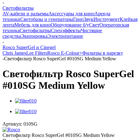
-
Светофильтры
AV-кабели и разъемы
Аксессуары для кино
Аренда
техники
Светобазы и генераторы
Грип
Звук
Инструмент
Клейкая
лента
Мебель для кино
Оборудование б/у
Свет
Операторская
техника
Светофильтры
Спецэффекты
Чистящие
средства
Экипировка
Электропитание
-
Rosco SuperGel и Cinegel
Chris James
Lee Filters
Rosco E-Colour+
Фильтры в нарезку
-
Светофильтр Rosco SuperGel #010SG Medium Yellow
Светофильтр Rosco SuperGel
#010SG Medium Yellow
Артикул:
010SG
Светофильтр Rosco SuperGel #010SG Medium Yellow