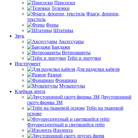
Присоски
Тележки
Флаги, флоппи,
текстиль
Фоны
Штативы
Звук
Аксессуары
Бандажи
Ветрозащиты
Тейп и липучки
Инструмент
Для разделки кабеля
Разное
Фонарики
Мультитулы
Клейкая лента
Двусторонний
скотч фирмы 3M
Тейп на тканевой
основе
Флуоресцентный и светящийся тейп
Изолента