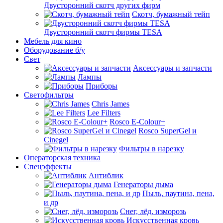
Двусторонний скотч других фирм
Скотч, бумажный тейп
Двусторонний скотч фирмы TESA
Мебель для кино
Оборудование б/у
Свет
Аксессуары и запчасти
Лампы
Приборы
Светофильтры
Chris James
Lee Filters
Rosco E-Colour+
Rosco SuperGel и
Cinegel
Фильтры в нарезку
Операторская техника
Спецэффекты
Антиблик
Генераторы дыма
Пыль, паутина, пена,
и др
Снег, лёд, изморозь
Искусственная кровь