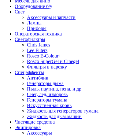
Мебель для кино
Оборудование б/у
Свет
Аксессуары и запчасти
Лампы
Приборы
Операторская техника
Светофильтры
Chris James
Lee Filters
Rosco E-Colour+
Rosco SuperGel и Cinegel
Фильтры в нарезку
Спецэффекты
Антиблик
Генераторы дыма
Пыль, паутина, пена, и др
Снег, лёд, изморозь
Генераторы тумана
Искусственная кровь
Жидкость для генераторов тумана
Жидкость для дым-машин
Чистящие средства
Экипировка
Аксессуары