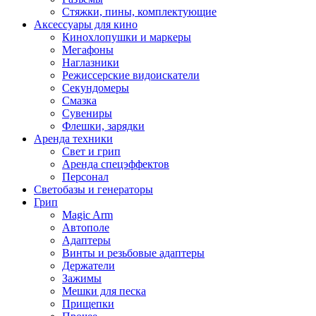
Стяжки, пины, комплектующие
Аксессуары для кино
Кинохлопушки и маркеры
Мегафоны
Наглазники
Режиссерские видоискатели
Секундомеры
Смазка
Сувениры
Флешки, зарядки
Аренда техники
Свет и грип
Аренда спецэффектов
Персонал
Светобазы и генераторы
Грип
Magic Arm
Автополе
Адаптеры
Винты и резьбовые адаптеры
Держатели
Зажимы
Мешки для песка
Прищепки