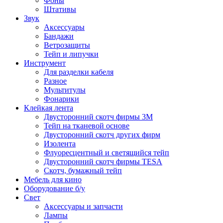
Фоны
Штативы
Звук
Аксессуары
Бандажи
Ветрозащиты
Тейп и липучки
Инструмент
Для разделки кабеля
Разное
Мультитулы
Фонарики
Клейкая лента
Двусторонний скотч фирмы 3M
Тейп на тканевой основе
Двусторонний скотч других фирм
Изолента
Флуоресцентный и светящийся тейп
Двусторонний скотч фирмы TESA
Скотч, бумажный тейп
Мебель для кино
Оборудование б/у
Свет
Аксессуары и запчасти
Лампы