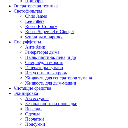
Приборы
Операторская техника
Светофильтры
Chris James
Lee Filters
Rosco E-Colour+
Rosco SuperGel и Cinegel
Фильтры в нарезку
Спецэффекты
Антиблик
Генераторы дыма
Пыль, паутина, пена, и др
Снег, лёд, изморозь
Генераторы тумана
Искусственная кровь
Жидкость для генераторов тумана
Жидкость для дым-машин
Чистящие средства
Экипировка
Аксессуары
Безопасность на площадке
Веревки
Одежда
Перчатки
Подсумки