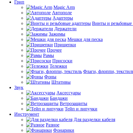
Грип
Magic Arm
Автополе
Адаптеры
Винты и резьбовые
Держатели
Зажимы
Мешки для песка
Прищепки
Прочее
Рамы
Присоски
Тележки
Флаги, флоппи, текстил
Фоны
Штативы
Звук
Аксессуары
Бандажи
Ветрозащиты
Тейп и липучки
Инструмент
Для разделки кабеля
Разное
Фонарики