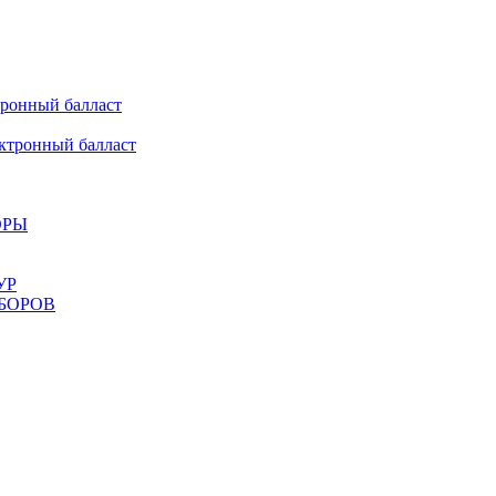
онный балласт
ронный балласт
ОРЫ
УР
БОРОВ