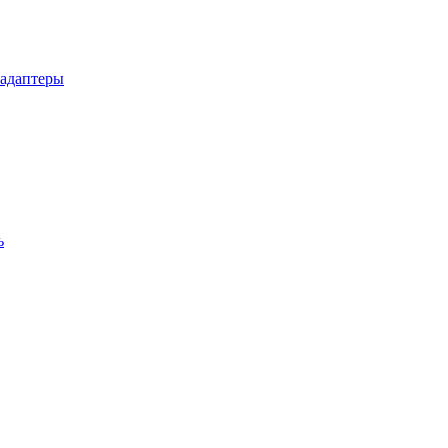
 адаптеры
ь