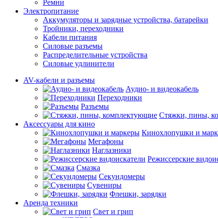
Ремни
Электропитание
Аккумуляторы и зарядные устройства, батарейки
Тройники, переходники
Кабели питания
Силовые разъемы
Распределительные устройства
Силовые удлинители
AV-кабели и разъемы
Аудио- и видеокабель
Переходники
Разъемы
Стяжки, пины, 
Аксессуары для кино
Кинохлопушки и мар
Мегафоны
Наглазники
Режиссерские видои
Смазка
Секундомеры
Сувениры
Флешки, зарядки
Аренда техники
Свет и грип