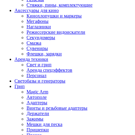
Стяжки, пины, комплектующие
Аксессуары для кино
Кинохлопушки и маркеры
Мегафоны
Наглазники
Режиссерские видоискатели
Секундомеры
Смазка
Сувениры
Флешки, зарядки
Аренда техники
Свет и грип
Аренда спецэффектов
Персонал
Светобазы и генераторы
Грип
Magic Arm
Автополе
Адаптеры
Винты и резьбовые адаптеры
Держатели
Зажимы
Мешки для песка
Прищепки