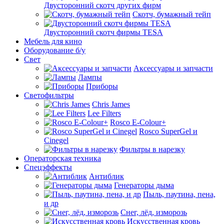
Двусторонний скотч других фирм
Скотч, бумажный тейп
Двусторонний скотч фирмы TESA
Мебель для кино
Оборудование б/у
Свет
Аксессуары и запчасти
Лампы
Приборы
Светофильтры
Chris James
Lee Filters
Rosco E-Colour+
Rosco SuperGel и
Cinegel
Фильтры в нарезку
Операторская техника
Спецэффекты
Антиблик
Генераторы дыма
Пыль, паутина, пена,
и др
Снег, лёд, изморозь
Искусственная кровь