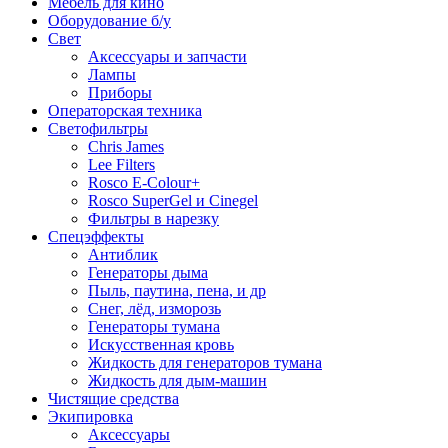
Мебель для кино
Оборудование б/у
Свет
Аксессуары и запчасти
Лампы
Приборы
Операторская техника
Светофильтры
Chris James
Lee Filters
Rosco E-Colour+
Rosco SuperGel и Cinegel
Фильтры в нарезку
Спецэффекты
Антиблик
Генераторы дыма
Пыль, паутина, пена, и др
Снег, лёд, изморозь
Генераторы тумана
Искусственная кровь
Жидкость для генераторов тумана
Жидкость для дым-машин
Чистящие средства
Экипировка
Аксессуары