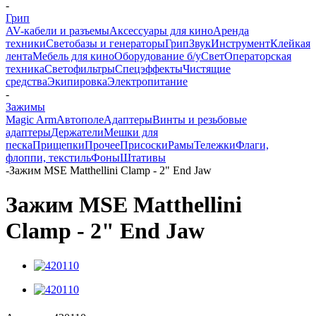
-
Грип
AV-кабели и разъемы
Аксессуары для кино
Аренда
техники
Светобазы и генераторы
Грип
Звук
Инструмент
Клейкая
лента
Мебель для кино
Оборудование б/у
Свет
Операторская
техника
Светофильтры
Спецэффекты
Чистящие
средства
Экипировка
Электропитание
-
Зажимы
Magic Arm
Автополе
Адаптеры
Винты и резьбовые
адаптеры
Держатели
Мешки для
песка
Прищепки
Прочее
Присоски
Рамы
Тележки
Флаги,
флоппи, текстиль
Фоны
Штативы
-
Зажим MSE Matthellini Clamp - 2" End Jaw
Зажим MSE Matthellini
Clamp - 2" End Jaw