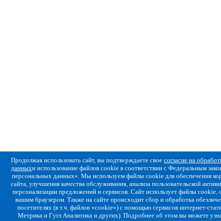
Продолжая использовать сайт, вы подтверждаете свое
согласие на обрабо
данных
и использование файлов cookie в соответствии с Федеральным за
персональных данных». Мы используем файлы cookie для обеспечения ко
сайта, улучшения качества обслуживания, анализа пользовательской активн
персонализации предложений и сервисов. Сайт использует файлы cookie,
вашим браузером. Также на сайте происходит сбор и обработка обезлич
посетителях (в т.ч. файлов «cookie») с помощью сервисов интернет-стат
Метрика и Гугл Аналитика и других). Подробнее об этом вы можете узн