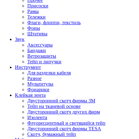
Прочее
Присоски
Рамы
Тележки
Флаги, флоппи, текстиль
Фоны
Штативы
Звук
Аксессуары
Бандажи
Ветрозащиты
Тейп и липучки
Инструмент
Для разделки кабеля
Разное
Мультитулы
Фонарики
Клейкая лента
Двусторонний скотч фирмы 3M
Тейп на тканевой основе
Двусторонний скотч других фирм
Изолента
Флуоресцентный и светящийся тейп
Двусторонний скотч фирмы TESA
Скотч, бумажный тейп