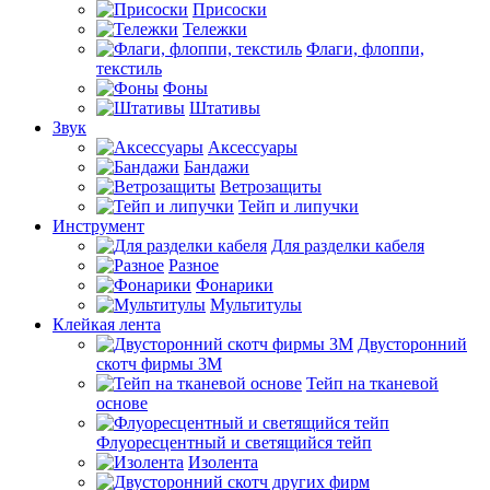
Присоски
Тележки
Флаги, флоппи,
текстиль
Фоны
Штативы
Звук
Аксессуары
Бандажи
Ветрозащиты
Тейп и липучки
Инструмент
Для разделки кабеля
Разное
Фонарики
Мультитулы
Клейкая лента
Двусторонний
скотч фирмы 3M
Тейп на тканевой
основе
Флуоресцентный и светящийся тейп
Изолента