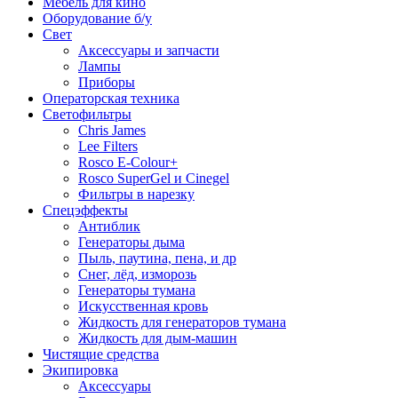
Мебель для кино
Оборудование б/у
Свет
Аксессуары и запчасти
Лампы
Приборы
Операторская техника
Светофильтры
Chris James
Lee Filters
Rosco E-Colour+
Rosco SuperGel и Cinegel
Фильтры в нарезку
Спецэффекты
Антиблик
Генераторы дыма
Пыль, паутина, пена, и др
Снег, лёд, изморозь
Генераторы тумана
Искусственная кровь
Жидкость для генераторов тумана
Жидкость для дым-машин
Чистящие средства
Экипировка
Аксессуары