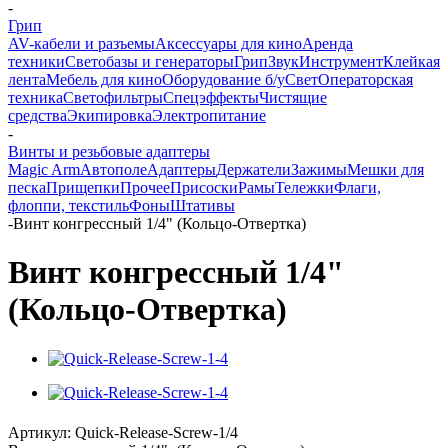
-
Грип
AV-кабели и разъемы
Аксессуары для кино
Аренда
техники
Светобазы и генераторы
Грип
Звук
Инструмент
Клейкая
лента
Мебель для кино
Оборудование б/у
Свет
Операторская
техника
Светофильтры
Спецэффекты
Чистящие
средства
Экипировка
Электропитание
-
Винты и резьбовые адаптеры
Magic Arm
Автополе
Адаптеры
Держатели
Зажимы
Мешки для
песка
Прищепки
Прочее
Присоски
Рамы
Тележки
Флаги,
флоппи, текстиль
Фоны
Штативы
-
Винт конгрессный 1/4" (Кольцо-Отвертка)
Винт конгрессный 1/4"
(Кольцо-Отвертка)
Артикул:
Quick-Release-Screw-1/4