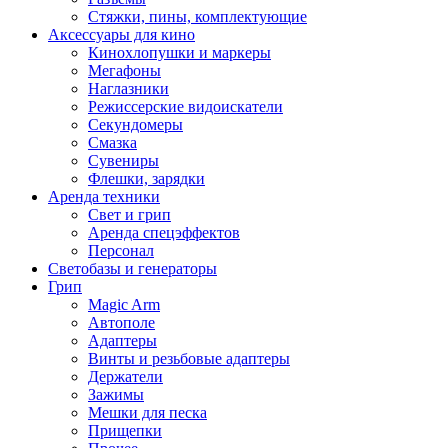
Стяжки, пины, комплектующие
Аксессуары для кино
Кинохлопушки и маркеры
Мегафоны
Наглазники
Режиссерские видоискатели
Секундомеры
Смазка
Сувениры
Флешки, зарядки
Аренда техники
Свет и грип
Аренда спецэффектов
Персонал
Светобазы и генераторы
Грип
Magic Arm
Автополе
Адаптеры
Винты и резьбовые адаптеры
Держатели
Зажимы
Мешки для песка
Прищепки