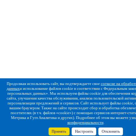
Продолжая использовать сайт, вы подтверждаете свое
согласие на обрабо
данных
и использование файлов cookie в соответствии с Федеральным за
персональных данных». Мы используем файлы cookie для обеспечения ко
сайта, улучшения качества обслуживания, анализа пользовательской активн
персонализации предложений и сервисов. Сайт использует файлы cookie,
вашим браузером. Также на сайте происходит сбор и обработка обезлич
посетителях (в т.ч. файлов «cookie») с помощью сервисов интернет-стат
Метрика и Гугл Аналитика и других). Подробнее об этом вы можете узн
конфиденциальности
.
Принять
Настроить
Отклонить