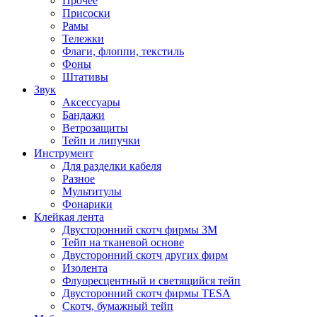
Прочее
Присоски
Рамы
Тележки
Флаги, флоппи, текстиль
Фоны
Штативы
Звук
Аксессуары
Бандажи
Ветрозащиты
Тейп и липучки
Инструмент
Для разделки кабеля
Разное
Мультитулы
Фонарики
Клейкая лента
Двусторонний скотч фирмы 3M
Тейп на тканевой основе
Двусторонний скотч других фирм
Изолента
Флуоресцентный и светящийся тейп
Двусторонний скотч фирмы TESA
Скотч, бумажный тейп