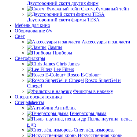
Двусторонний скотч других фирм
Скотч, бумажный тейп
Двусторонний скотч фирмы TESA
Мебель для кино
Оборудование б/у
Свет
Аксессуары и запчасти
Лампы
Приборы
Светофильтры
Chris James
Lee Filters
Rosco E-Colour+
Rosco SuperGel и
Cinegel
Фильтры в нарезку
Операторская техника
Спецэффекты
Антиблик
Генераторы дыма
Пыль, паутина, пена,
и др
Снег, лёд, изморозь
Искусственная кровь