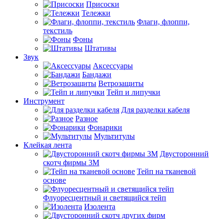
Присоски
Тележки
Флаги, флоппи,
текстиль
Фоны
Штативы
Звук
Аксессуары
Бандажи
Ветрозащиты
Тейп и липучки
Инструмент
Для разделки кабеля
Разное
Фонарики
Мультитулы
Клейкая лента
Двусторонний
скотч фирмы 3M
Тейп на тканевой
основе
Флуоресцентный и светящийся тейп
Изолента