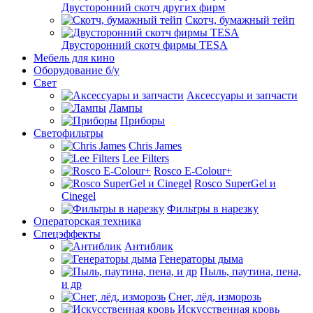
Двусторонний скотч других фирм
Скотч, бумажный тейп
Двусторонний скотч фирмы TESA
Мебель для кино
Оборудование б/у
Свет
Аксессуары и запчасти
Лампы
Приборы
Светофильтры
Chris James
Lee Filters
Rosco E-Colour+
Rosco SuperGel и
Cinegel
Фильтры в нарезку
Операторская техника
Спецэффекты
Антиблик
Генераторы дыма
Пыль, паутина, пена,
и др
Снег, лёд, изморозь
Искусственная кровь