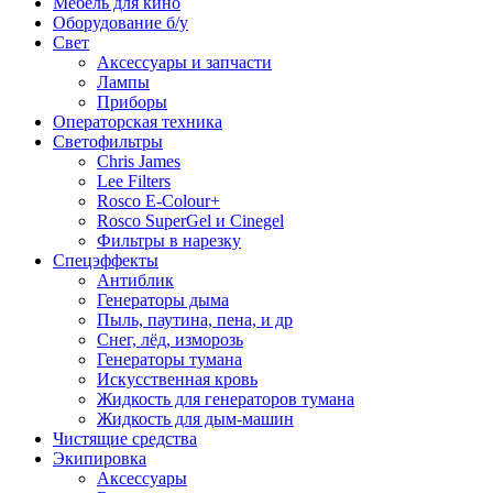
Мебель для кино
Оборудование б/у
Свет
Аксессуары и запчасти
Лампы
Приборы
Операторская техника
Светофильтры
Chris James
Lee Filters
Rosco E-Colour+
Rosco SuperGel и Cinegel
Фильтры в нарезку
Спецэффекты
Антиблик
Генераторы дыма
Пыль, паутина, пена, и др
Снег, лёд, изморозь
Генераторы тумана
Искусственная кровь
Жидкость для генераторов тумана
Жидкость для дым-машин
Чистящие средства
Экипировка
Аксессуары