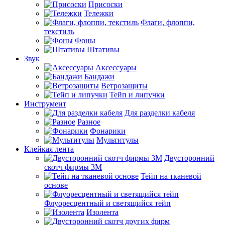
Присоски
Тележки
Флаги, флоппи,
текстиль
Фоны
Штативы
Звук
Аксессуары
Бандажи
Ветрозащиты
Тейп и липучки
Инструмент
Для разделки кабеля
Разное
Фонарики
Мультитулы
Клейкая лента
Двусторонний
скотч фирмы 3M
Тейп на тканевой
основе
Флуоресцентный и светящийся тейп
Изолента