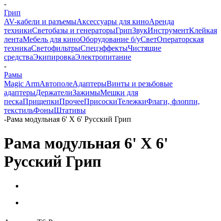
-
Грип
AV-кабели и разъемы
Аксессуары для кино
Аренда
техники
Светобазы и генераторы
Грип
Звук
Инструмент
Клейкая
лента
Мебель для кино
Оборудование б/у
Свет
Операторская
техника
Светофильтры
Спецэффекты
Чистящие
средства
Экипировка
Электропитание
-
Рамы
Magic Arm
Автополе
Адаптеры
Винты и резьбовые
адаптеры
Держатели
Зажимы
Мешки для
песка
Прищепки
Прочее
Присоски
Тележки
Флаги, флоппи,
текстиль
Фоны
Штативы
-
Рама модульная 6' X 6' Русский Грип
Рама модульная 6' X 6'
Русский Грип