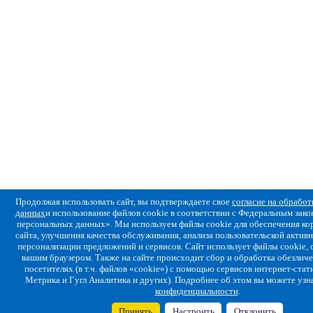
Продолжая использовать сайт, вы подтверждаете свое
согласие на обрабо
данных
и использование файлов cookie в соответствии с Федеральным за
персональных данных». Мы используем файлы cookie для обеспечения ко
сайта, улучшения качества обслуживания, анализа пользовательской активн
персонализации предложений и сервисов. Сайт использует файлы cookie,
вашим браузером. Также на сайте происходит сбор и обработка обезлич
посетителях (в т.ч. файлов «cookie») с помощью сервисов интернет-стат
Метрика и Гугл Аналитика и других). Подробнее об этом вы можете узн
конфиденциальности
.
Принять
Настроить
Отклонить