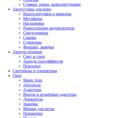
Стяжки, пины, комплектующие
Аксессуары для кино
Кинохлопушки и маркеры
Мегафоны
Наглазники
Режиссерские видоискатели
Секундомеры
Смазка
Сувениры
Флешки, зарядки
Аренда техники
Свет и грип
Аренда спецэффектов
Персонал
Светобазы и генераторы
Грип
Magic Arm
Автополе
Адаптеры
Винты и резьбовые адаптеры
Держатели
Зажимы
Мешки для песка
Прищепки