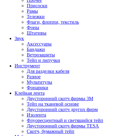
Прочее
Присоски
Рамы
Тележки
Флаги, флоппи, текстиль
Фоны
Штативы
Звук
Аксессуары
Бандажи
Ветрозащиты
Тейп и липучки
Инструмент
Для разделки кабеля
Разное
Мультитулы
Фонарики
Клейкая лента
Двусторонний скотч фирмы 3M
Тейп на тканевой основе
Двусторонний скотч других фирм
Изолента
Флуоресцентный и светящийся тейп
Двусторонний скотч фирмы TESA
Скотч, бумажный тейп