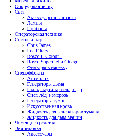
Мебель для кино
Оборудование б/у
Свет
Аксессуары и запчасти
Лампы
Приборы
Операторская техника
Светофильтры
Chris James
Lee Filters
Rosco E-Colour+
Rosco SuperGel и Cinegel
Фильтры в нарезку
Спецэффекты
Антиблик
Генераторы дыма
Пыль, паутина, пена, и др
Снег, лёд, изморозь
Генераторы тумана
Искусственная кровь
Жидкость для генераторов тумана
Жидкость для дым-машин
Чистящие средства
Экипировка
Аксессуары