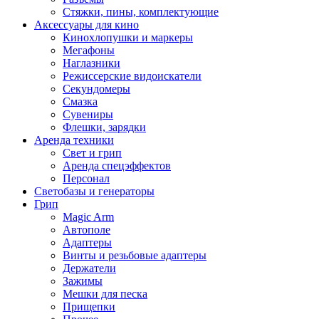
Стяжки, пины, комплектующие
Аксессуары для кино
Кинохлопушки и маркеры
Мегафоны
Наглазники
Режиссерские видоискатели
Секундомеры
Смазка
Сувениры
Флешки, зарядки
Аренда техники
Свет и грип
Аренда спецэффектов
Персонал
Светобазы и генераторы
Грип
Magic Arm
Автополе
Адаптеры
Винты и резьбовые адаптеры
Держатели
Зажимы
Мешки для песка
Прищепки