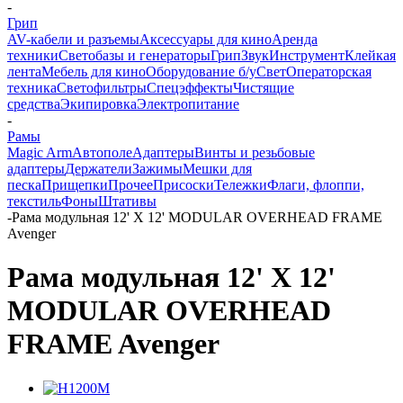
-
Грип
AV-кабели и разъемы
Аксессуары для кино
Аренда
техники
Светобазы и генераторы
Грип
Звук
Инструмент
Клейкая
лента
Мебель для кино
Оборудование б/у
Свет
Операторская
техника
Светофильтры
Спецэффекты
Чистящие
средства
Экипировка
Электропитание
-
Рамы
Magic Arm
Автополе
Адаптеры
Винты и резьбовые
адаптеры
Держатели
Зажимы
Мешки для
песка
Прищепки
Прочее
Присоски
Тележки
Флаги, флоппи,
текстиль
Фоны
Штативы
-
Рама модульная 12' X 12' MODULAR OVERHEAD FRAME
Avenger
Рама модульная 12' X 12'
MODULAR OVERHEAD
FRAME Avenger