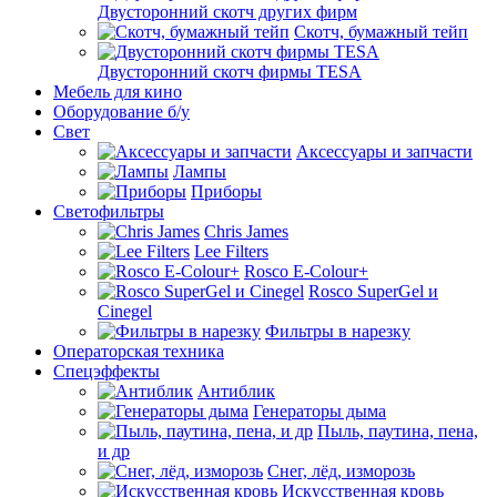
Двусторонний скотч других фирм
Скотч, бумажный тейп
Двусторонний скотч фирмы TESA
Мебель для кино
Оборудование б/у
Свет
Аксессуары и запчасти
Лампы
Приборы
Светофильтры
Chris James
Lee Filters
Rosco E-Colour+
Rosco SuperGel и
Cinegel
Фильтры в нарезку
Операторская техника
Спецэффекты
Антиблик
Генераторы дыма
Пыль, паутина, пена,
и др
Снег, лёд, изморозь
Искусственная кровь