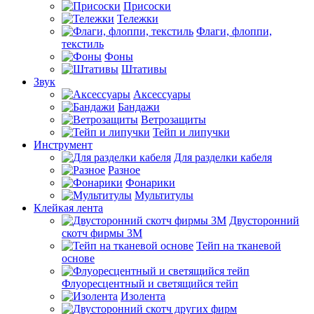
Присоски
Тележки
Флаги, флоппи,
текстиль
Фоны
Штативы
Звук
Аксессуары
Бандажи
Ветрозащиты
Тейп и липучки
Инструмент
Для разделки кабеля
Разное
Фонарики
Мультитулы
Клейкая лента
Двусторонний
скотч фирмы 3M
Тейп на тканевой
основе
Флуоресцентный и светящийся тейп
Изолента