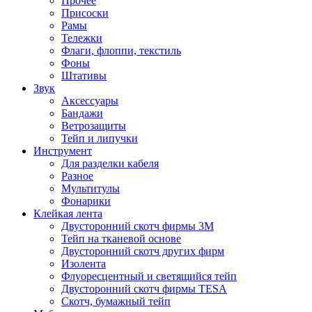
Прочее
Присоски
Рамы
Тележки
Флаги, флоппи, текстиль
Фоны
Штативы
Звук
Аксессуары
Бандажи
Ветрозащиты
Тейп и липучки
Инструмент
Для разделки кабеля
Разное
Мультитулы
Фонарики
Клейкая лента
Двусторонний скотч фирмы 3M
Тейп на тканевой основе
Двусторонний скотч других фирм
Изолента
Флуоресцентный и светящийся тейп
Двусторонний скотч фирмы TESA
Скотч, бумажный тейп