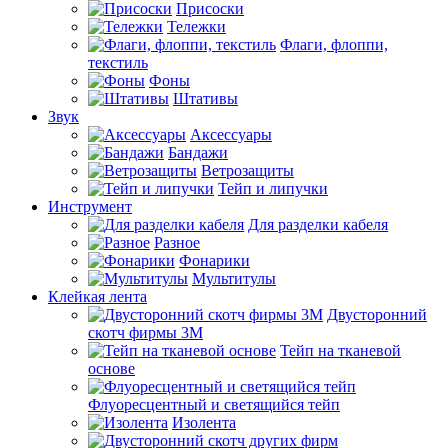
Присоски
Тележки
Флаги, флоппи,
текстиль
Фоны
Штативы
Звук
Аксессуары
Бандажи
Ветрозащиты
Тейп и липучки
Инструмент
Для разделки кабеля
Разное
Фонарики
Мультитулы
Клейкая лента
Двусторонний
скотч фирмы 3M
Тейп на тканевой
основе
Флуоресцентный и светящийся тейп
Изолента