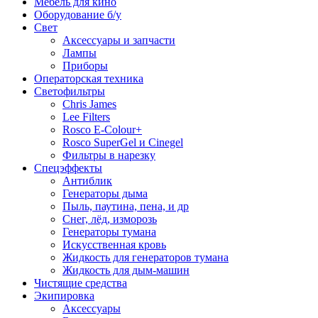
Мебель для кино
Оборудование б/у
Свет
Аксессуары и запчасти
Лампы
Приборы
Операторская техника
Светофильтры
Chris James
Lee Filters
Rosco E-Colour+
Rosco SuperGel и Cinegel
Фильтры в нарезку
Спецэффекты
Антиблик
Генераторы дыма
Пыль, паутина, пена, и др
Снег, лёд, изморозь
Генераторы тумана
Искусственная кровь
Жидкость для генераторов тумана
Жидкость для дым-машин
Чистящие средства
Экипировка
Аксессуары