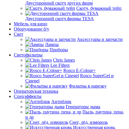
Двусторонний скотч других фирм
Скотч, бумажный тейп
Двусторонний скотч фирмы TESA
Мебель для кино
Оборудование б/у
Свет
Аксессуары и запчасти
Лампы
Приборы
Светофильтры
Chris James
Lee Filters
Rosco E-Colour+
Rosco SuperGel и
Cinegel
Фильтры в нарезку
Операторская техника
Спецэффекты
Антиблик
Генераторы дыма
Пыль, паутина, пена,
и др
Снег, лёд, изморозь
Искусственная кровь