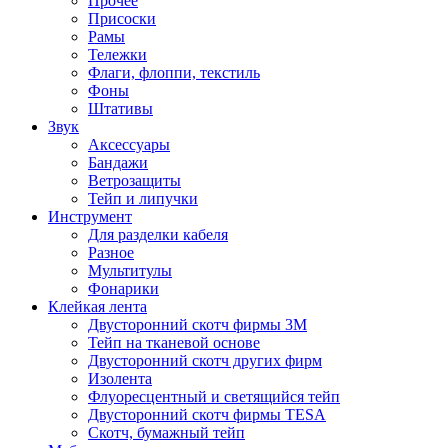
Прочее
Присоски
Рамы
Тележки
Флаги, флоппи, текстиль
Фоны
Штативы
Звук
Аксессуары
Бандажи
Ветрозащиты
Тейп и липучки
Инструмент
Для разделки кабеля
Разное
Мультитулы
Фонарики
Клейкая лента
Двусторонний скотч фирмы 3M
Тейп на тканевой основе
Двусторонний скотч других фирм
Изолента
Флуоресцентный и светящийся тейп
Двусторонний скотч фирмы TESA
Скотч, бумажный тейп