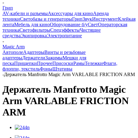
-
Грип
AV-кабели и разъемы
Аксессуары для кино
Аренда
техники
Светобазы и генераторы
Грип
Звук
Инструмент
Клейкая
лента
Мебель для кино
Оборудование б/у
Свет
Операторская
техника
Светофильтры
Спецэффекты
Чистящие
средства
Экипировка
Электропитание
-
Magic Arm
Автополе
Адаптеры
Винты и резьбовые
адаптеры
Держатели
Зажимы
Мешки для
песка
Прищепки
Прочее
Присоски
Рамы
Тележки
Флаги,
флоппи, текстиль
Фоны
Штативы
-
Держатель Manfrotto Magic Arm VARLABLE FRICTION ARM
Держатель Manfrotto Magic
Arm VARLABLE FRICTION
ARM