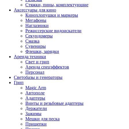
Стяжки, пины, комплектующие
Аксессуары для кино
Кинохлопушки и маркеры
Мегафоны
Наглазники
Режиссерские видоискатели
Секундомеры
Смазка
Сувениры
Флешки, зарядки
Аренда техники
Свет и грип
Аренда спецэффектов
Персонал
Светобазы и генераторы
Грип
Magic Arm
Автополе
Адаптеры
Винты и резьбовые адаптеры
Держатели
Зажимы
Мешки для песка
Прищепки