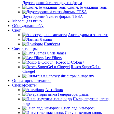
Двусторонний скотч других фирм
Скотч, бумажный тейп
Двусторонний скотч фирмы TESA
Мебель для кино
Оборудование б/у
Свет
Аксессуары и запчасти
Лампы
Приборы
Светофильтры
Chris James
Lee Filters
Rosco E-Colour+
Rosco SuperGel и
Cinegel
Фильтры в нарезку
Операторская техника
Спецэффекты
Антиблик
Генераторы дыма
Пыль, паутина, пена,
и др
Снег, лёд, изморозь
Искусственная кровь