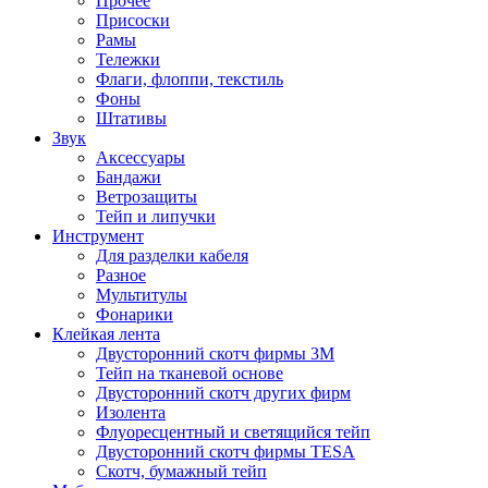
Прочее
Присоски
Рамы
Тележки
Флаги, флоппи, текстиль
Фоны
Штативы
Звук
Аксессуары
Бандажи
Ветрозащиты
Тейп и липучки
Инструмент
Для разделки кабеля
Разное
Мультитулы
Фонарики
Клейкая лента
Двусторонний скотч фирмы 3M
Тейп на тканевой основе
Двусторонний скотч других фирм
Изолента
Флуоресцентный и светящийся тейп
Двусторонний скотч фирмы TESA
Скотч, бумажный тейп