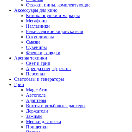
Стяжки, пины, комплектующие
Аксессуары для кино
Кинохлопушки и маркеры
Мегафоны
Наглазники
Режиссерские видоискатели
Секундомеры
Смазка
Сувениры
Флешки, зарядки
Аренда техники
Свет и грип
Аренда спецэффектов
Персонал
Светобазы и генераторы
Грип
Magic Arm
Автополе
Адаптеры
Винты и резьбовые адаптеры
Держатели
Зажимы
Мешки для песка
Прищепки