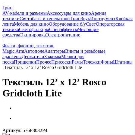
-
Грип
AV-кабели и разъемы
Аксессуары для кино
Аренда
техники
Светобазы и генераторы
Грип
Звук
Инструмент
Клейкая
лента
Мебель для кино
Оборудование б/у
Свет
Операторская
техника
Светофильтры
Спецэффекты
Чистящие
средства
Экипировка
Электропитание
-
Флаги, флоппи, текстиль
Magic Arm
Автополе
Адаптеры
Винты и резьбовые
адаптеры
Держатели
Зажимы
Мешки для
песка
Прищепки
Прочее
Присоски
Рамы
Тележки
Фоны
Штативы
-
Текстиль 12’ x 12’ Rosco Gridcloth Lite
Текстиль 12’ x 12’ Rosco
Gridcloth Lite
Артикул:
576P3032P4