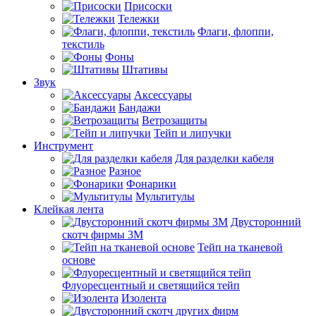
Присоски
Тележки
Флаги, флоппи,
текстиль
Фоны
Штативы
Звук
Аксессуары
Бандажи
Ветрозащиты
Тейп и липучки
Инструмент
Для разделки кабеля
Разное
Фонарики
Мультитулы
Клейкая лента
Двусторонний
скотч фирмы 3M
Тейп на тканевой
основе
Флуоресцентный и светящийся тейп
Изолента