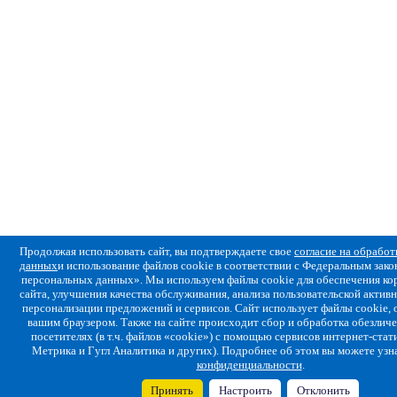
Продолжая использовать сайт, вы подтверждаете свое
согласие на обрабо
данных
и использование файлов cookie в соответствии с Федеральным за
персональных данных». Мы используем файлы cookie для обеспечения ко
сайта, улучшения качества обслуживания, анализа пользовательской активн
персонализации предложений и сервисов. Сайт использует файлы cookie,
вашим браузером. Также на сайте происходит сбор и обработка обезлич
посетителях (в т.ч. файлов «cookie») с помощью сервисов интернет-стат
Метрика и Гугл Аналитика и других). Подробнее об этом вы можете узн
конфиденциальности
.
Принять
Настроить
Отклонить