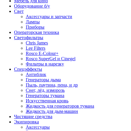
Мебель для кино
Оборудование б/у
Свет
Аксессуары и запчасти
Лампы
Приборы
Операторская техника
Светофильтры
Chris James
Lee Filters
Rosco E-Colour+
Rosco SuperGel и Cinegel
Фильтры в нарезку
Спецэффекты
Антиблик
Генераторы дыма
Пыль, паутина, пена, и др
Снег, лёд, изморозь
Генераторы тумана
Искусственная кровь
Жидкость для генераторов тумана
Жидкость для дым-машин
Чистящие средства
Экипировка
Аксессуары