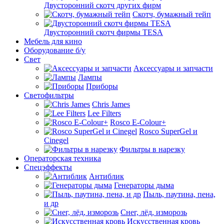
Двусторонний скотч других фирм
Скотч, бумажный тейп
Двусторонний скотч фирмы TESA
Мебель для кино
Оборудование б/у
Свет
Аксессуары и запчасти
Лампы
Приборы
Светофильтры
Chris James
Lee Filters
Rosco E-Colour+
Rosco SuperGel и
Cinegel
Фильтры в нарезку
Операторская техника
Спецэффекты
Антиблик
Генераторы дыма
Пыль, паутина, пена,
и др
Снег, лёд, изморозь
Искусственная кровь