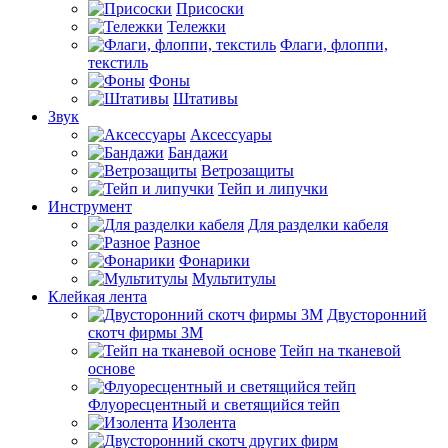
Присоски
Тележки
Флаги, флоппи,
текстиль
Фоны
Штативы
Звук
Аксессуары
Бандажи
Ветрозащиты
Тейп и липучки
Инструмент
Для разделки кабеля
Разное
Фонарики
Мультитулы
Клейкая лента
Двусторонний
скотч фирмы 3M
Тейп на тканевой
основе
Флуоресцентный и светящийся тейп
Изолента