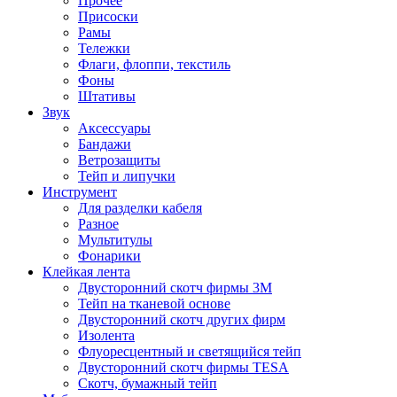
Прочее
Присоски
Рамы
Тележки
Флаги, флоппи, текстиль
Фоны
Штативы
Звук
Аксессуары
Бандажи
Ветрозащиты
Тейп и липучки
Инструмент
Для разделки кабеля
Разное
Мультитулы
Фонарики
Клейкая лента
Двусторонний скотч фирмы 3M
Тейп на тканевой основе
Двусторонний скотч других фирм
Изолента
Флуоресцентный и светящийся тейп
Двусторонний скотч фирмы TESA
Скотч, бумажный тейп