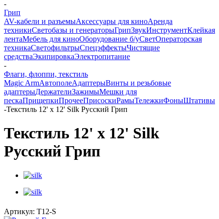
-
Грип
AV-кабели и разъемы
Аксессуары для кино
Аренда
техники
Светобазы и генераторы
Грип
Звук
Инструмент
Клейкая
лента
Мебель для кино
Оборудование б/у
Свет
Операторская
техника
Светофильтры
Спецэффекты
Чистящие
средства
Экипировка
Электропитание
-
Флаги, флоппи, текстиль
Magic Arm
Автополе
Адаптеры
Винты и резьбовые
адаптеры
Держатели
Зажимы
Мешки для
песка
Прищепки
Прочее
Присоски
Рамы
Тележки
Фоны
Штативы
-
Текстиль 12' х 12' Silk Русский Грип
Текстиль 12' х 12' Silk
Русский Грип
Артикул:
T12-S