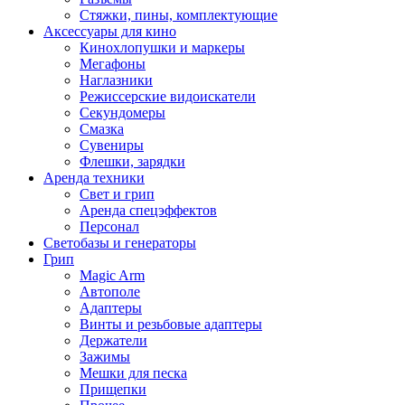
Стяжки, пины, комплектующие
Аксессуары для кино
Кинохлопушки и маркеры
Мегафоны
Наглазники
Режиссерские видоискатели
Секундомеры
Смазка
Сувениры
Флешки, зарядки
Аренда техники
Свет и грип
Аренда спецэффектов
Персонал
Светобазы и генераторы
Грип
Magic Arm
Автополе
Адаптеры
Винты и резьбовые адаптеры
Держатели
Зажимы
Мешки для песка
Прищепки