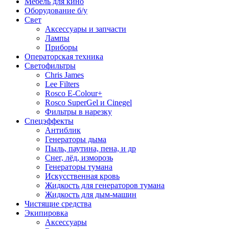
Мебель для кино
Оборудование б/у
Свет
Аксессуары и запчасти
Лампы
Приборы
Операторская техника
Светофильтры
Chris James
Lee Filters
Rosco E-Colour+
Rosco SuperGel и Cinegel
Фильтры в нарезку
Спецэффекты
Антиблик
Генераторы дыма
Пыль, паутина, пена, и др
Снег, лёд, изморозь
Генераторы тумана
Искусственная кровь
Жидкость для генераторов тумана
Жидкость для дым-машин
Чистящие средства
Экипировка
Аксессуары