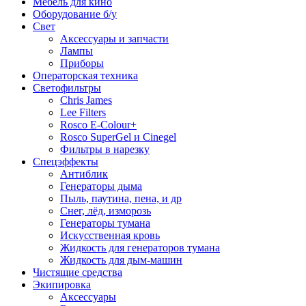
Мебель для кино
Оборудование б/у
Свет
Аксессуары и запчасти
Лампы
Приборы
Операторская техника
Светофильтры
Chris James
Lee Filters
Rosco E-Colour+
Rosco SuperGel и Cinegel
Фильтры в нарезку
Спецэффекты
Антиблик
Генераторы дыма
Пыль, паутина, пена, и др
Снег, лёд, изморозь
Генераторы тумана
Искусственная кровь
Жидкость для генераторов тумана
Жидкость для дым-машин
Чистящие средства
Экипировка
Аксессуары