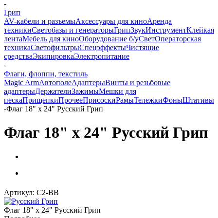
-
Грип
AV-кабели и разъемы
Аксессуары для кино
Аренда
техники
Светобазы и генераторы
Грип
Звук
Инструмент
Клейкая
лента
Мебель для кино
Оборудование б/у
Свет
Операторская
техника
Светофильтры
Спецэффекты
Чистящие
средства
Экипировка
Электропитание
-
Флаги, флоппи, текстиль
Magic Arm
Автополе
Адаптеры
Винты и резьбовые
адаптеры
Держатели
Зажимы
Мешки для
песка
Прищепки
Прочее
Присоски
Рамы
Тележки
Фоны
Штативы
-
Флаг 18" х 24" Русский Грип
Флаг 18" х 24" Русский Грип
Артикул:
С2-ВВ
Флаг 18" х 24" Русский Грип