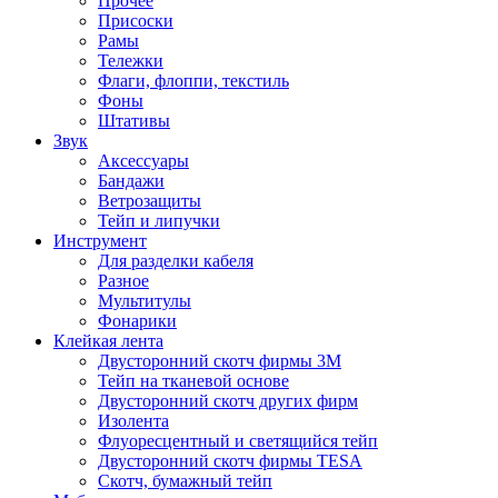
Прочее
Присоски
Рамы
Тележки
Флаги, флоппи, текстиль
Фоны
Штативы
Звук
Аксессуары
Бандажи
Ветрозащиты
Тейп и липучки
Инструмент
Для разделки кабеля
Разное
Мультитулы
Фонарики
Клейкая лента
Двусторонний скотч фирмы 3M
Тейп на тканевой основе
Двусторонний скотч других фирм
Изолента
Флуоресцентный и светящийся тейп
Двусторонний скотч фирмы TESA
Скотч, бумажный тейп