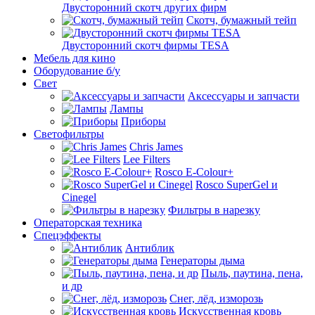
Двусторонний скотч других фирм
Скотч, бумажный тейп
Двусторонний скотч фирмы TESA
Мебель для кино
Оборудование б/у
Свет
Аксессуары и запчасти
Лампы
Приборы
Светофильтры
Chris James
Lee Filters
Rosco E-Colour+
Rosco SuperGel и
Cinegel
Фильтры в нарезку
Операторская техника
Спецэффекты
Антиблик
Генераторы дыма
Пыль, паутина, пена,
и др
Снег, лёд, изморозь
Искусственная кровь