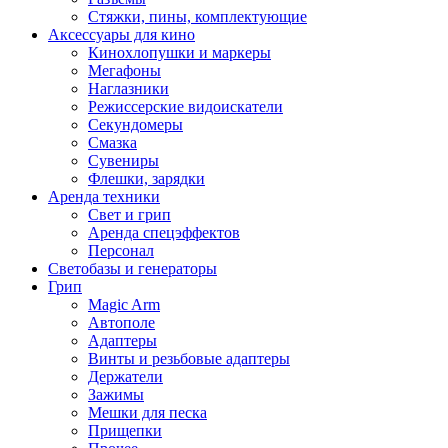
Стяжки, пины, комплектующие
Аксессуары для кино
Кинохлопушки и маркеры
Мегафоны
Наглазники
Режиссерские видоискатели
Секундомеры
Смазка
Сувениры
Флешки, зарядки
Аренда техники
Свет и грип
Аренда спецэффектов
Персонал
Светобазы и генераторы
Грип
Magic Arm
Автополе
Адаптеры
Винты и резьбовые адаптеры
Держатели
Зажимы
Мешки для песка
Прищепки