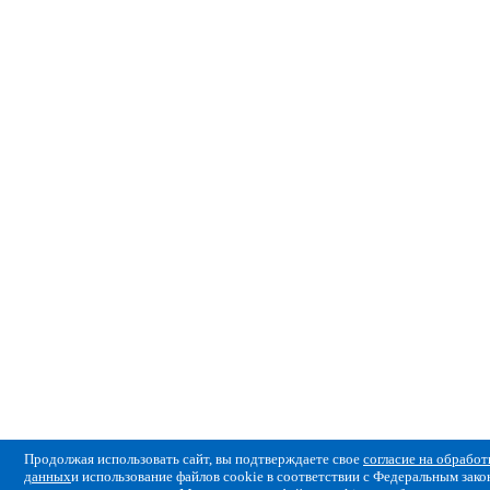
Продолжая использовать сайт, вы подтверждаете свое
согласие на обрабо
данных
и использование файлов cookie в соответствии с Федеральным за