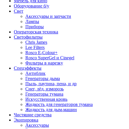
Мебель для кино
Оборудование б/у
Свет
Аксессуары и запчасти
Лампы
Приборы
Операторская техника
Светофильтры
Chris James
Lee Filters
Rosco E-Colour+
Rosco SuperGel и Cinegel
Фильтры в нарезку
Спецэффекты
Антиблик
Генераторы дыма
Пыль, паутина, пена, и др
Снег, лёд, изморозь
Генераторы тумана
Искусственная кровь
Жидкость для генераторов тумана
Жидкость для дым-машин
Чистящие средства
Экипировка
Аксессуары