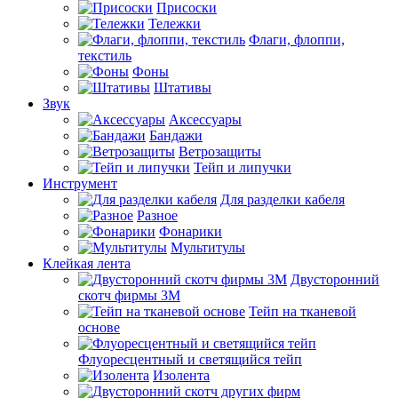
Присоски
Тележки
Флаги, флоппи,
текстиль
Фоны
Штативы
Звук
Аксессуары
Бандажи
Ветрозащиты
Тейп и липучки
Инструмент
Для разделки кабеля
Разное
Фонарики
Мультитулы
Клейкая лента
Двусторонний
скотч фирмы 3M
Тейп на тканевой
основе
Флуоресцентный и светящийся тейп
Изолента