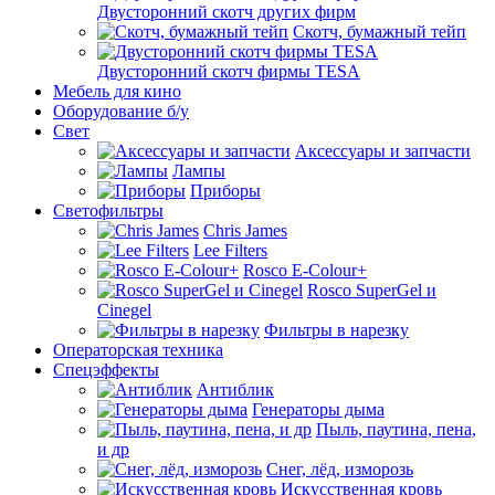
Двусторонний скотч других фирм
Скотч, бумажный тейп
Двусторонний скотч фирмы TESA
Мебель для кино
Оборудование б/у
Свет
Аксессуары и запчасти
Лампы
Приборы
Светофильтры
Chris James
Lee Filters
Rosco E-Colour+
Rosco SuperGel и
Cinegel
Фильтры в нарезку
Операторская техника
Спецэффекты
Антиблик
Генераторы дыма
Пыль, паутина, пена,
и др
Снег, лёд, изморозь
Искусственная кровь