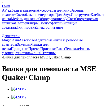
-
Грип
AV-кабели и разъемы
Аксессуары для кино
Аренда
техники
Светобазы и генераторы
Грип
Звук
Инструмент
Клейкая
лента
Мебель для кино
Оборудование б/у
Свет
Операторская
техника
Светофильтры
Спецэффекты
Чистящие
средства
Экипировка
Электропитание
-
Держатели
Magic Arm
Автополе
Адаптеры
Винты и резьбовые
адаптеры
Зажимы
Мешки для
песка
Прищепки
Прочее
Присоски
Рамы
Тележки
Флаги,
флоппи, текстиль
Фоны
Штативы
-
Вилка для пенопласта MSE Quaker Clamp
Вилка для пенопласта MSE
Quaker Clamp