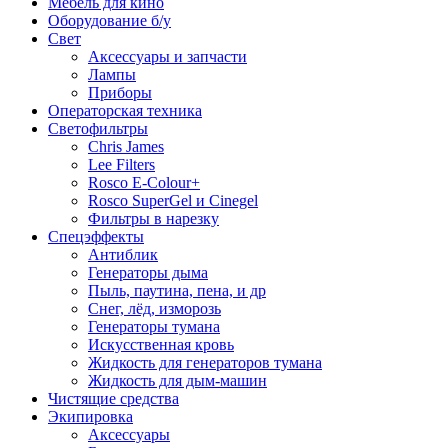
Мебель для кино
Оборудование б/у
Свет
Аксессуары и запчасти
Лампы
Приборы
Операторская техника
Светофильтры
Chris James
Lee Filters
Rosco E-Colour+
Rosco SuperGel и Cinegel
Фильтры в нарезку
Спецэффекты
Антиблик
Генераторы дыма
Пыль, паутина, пена, и др
Снег, лёд, изморозь
Генераторы тумана
Искусственная кровь
Жидкость для генераторов тумана
Жидкость для дым-машин
Чистящие средства
Экипировка
Аксессуары