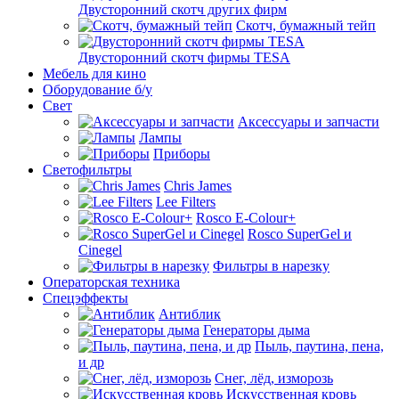
Двусторонний скотч других фирм
Скотч, бумажный тейп
Двусторонний скотч фирмы TESA
Мебель для кино
Оборудование б/у
Свет
Аксессуары и запчасти
Лампы
Приборы
Светофильтры
Chris James
Lee Filters
Rosco E-Colour+
Rosco SuperGel и
Cinegel
Фильтры в нарезку
Операторская техника
Спецэффекты
Антиблик
Генераторы дыма
Пыль, паутина, пена,
и др
Снег, лёд, изморозь
Искусственная кровь