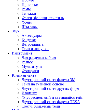
Прочее
Присоски
Рамы
Тележки
Флаги, флоппи, текстиль
Фоны
Штативы
Звук
Аксессуары
Бандажи
Ветрозащиты
Тейп и липучки
Инструмент
Для разделки кабеля
Разное
Мультитулы
Фонарики
Клейкая лента
Двусторонний скотч фирмы 3M
Тейп на тканевой основе
Двусторонний скотч других фирм
Изолента
Флуоресцентный и светящийся тейп
Двусторонний скотч фирмы TESA
Скотч, бумажный тейп