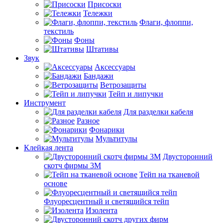
Присоски
Тележки
Флаги, флоппи,
текстиль
Фоны
Штативы
Звук
Аксессуары
Бандажи
Ветрозащиты
Тейп и липучки
Инструмент
Для разделки кабеля
Разное
Фонарики
Мультитулы
Клейкая лента
Двусторонний
скотч фирмы 3M
Тейп на тканевой
основе
Флуоресцентный и светящийся тейп
Изолента