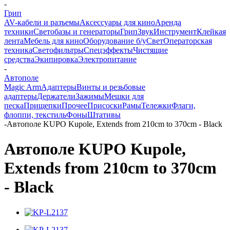
-
Грип
AV-кабели и разъемы
Аксессуары для кино
Аренда
техники
Светобазы и генераторы
Грип
Звук
Инструмент
Клейкая
лента
Мебель для кино
Оборудование б/у
Свет
Операторская
техника
Светофильтры
Спецэффекты
Чистящие
средства
Экипировка
Электропитание
-
Автополе
Magic Arm
Адаптеры
Винты и резьбовые
адаптеры
Держатели
Зажимы
Мешки для
песка
Прищепки
Прочее
Присоски
Рамы
Тележки
Флаги,
флоппи, текстиль
Фоны
Штативы
-
Автополе KUPO Kupole, Extends from 210cm to 370cm - Black
Автополе KUPO Kupole,
Extends from 210cm to 370cm
- Black