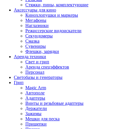
Стяжки, пины, комплектующие
Аксессуары для кино
Кинохлопушки и маркеры
Мегафоны
Наглазники
Режиссерские видоискатели
Секундомеры
Смазка
Сувениры
Флешки, зарядки
Аренда техники
Свет и грип
Аренда спецэффектов
Персонал
Светобазы и генераторы
Грип
Magic Arm
Автополе
Адаптеры
Винты и резьбовые адаптеры
Держатели
Зажимы
Мешки для песка
Прищепки