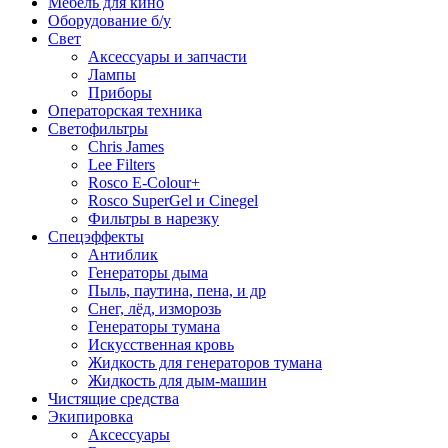
Мебель для кино
Оборудование б/у
Свет
Аксессуары и запчасти
Лампы
Приборы
Операторская техника
Светофильтры
Chris James
Lee Filters
Rosco E-Colour+
Rosco SuperGel и Cinegel
Фильтры в нарезку
Спецэффекты
Антиблик
Генераторы дыма
Пыль, паутина, пена, и др
Снег, лёд, изморозь
Генераторы тумана
Искусственная кровь
Жидкость для генераторов тумана
Жидкость для дым-машин
Чистящие средства
Экипировка
Аксессуары