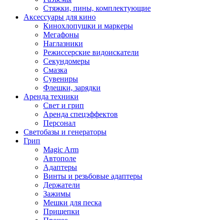
Стяжки, пины, комплектующие
Аксессуары для кино
Кинохлопушки и маркеры
Мегафоны
Наглазники
Режиссерские видоискатели
Секундомеры
Смазка
Сувениры
Флешки, зарядки
Аренда техники
Свет и грип
Аренда спецэффектов
Персонал
Светобазы и генераторы
Грип
Magic Arm
Автополе
Адаптеры
Винты и резьбовые адаптеры
Держатели
Зажимы
Мешки для песка
Прищепки