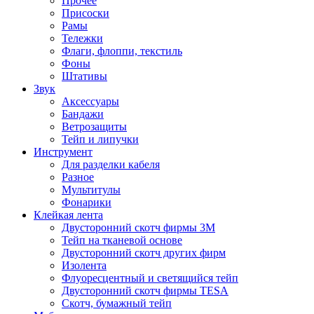
Прочее
Присоски
Рамы
Тележки
Флаги, флоппи, текстиль
Фоны
Штативы
Звук
Аксессуары
Бандажи
Ветрозащиты
Тейп и липучки
Инструмент
Для разделки кабеля
Разное
Мультитулы
Фонарики
Клейкая лента
Двусторонний скотч фирмы 3M
Тейп на тканевой основе
Двусторонний скотч других фирм
Изолента
Флуоресцентный и светящийся тейп
Двусторонний скотч фирмы TESA
Скотч, бумажный тейп