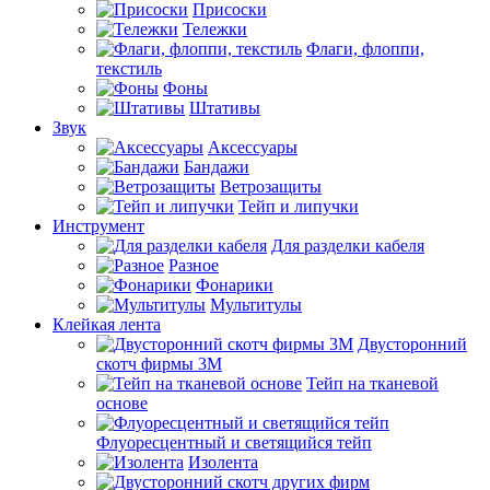
Присоски
Тележки
Флаги, флоппи,
текстиль
Фоны
Штативы
Звук
Аксессуары
Бандажи
Ветрозащиты
Тейп и липучки
Инструмент
Для разделки кабеля
Разное
Фонарики
Мультитулы
Клейкая лента
Двусторонний
скотч фирмы 3M
Тейп на тканевой
основе
Флуоресцентный и светящийся тейп
Изолента