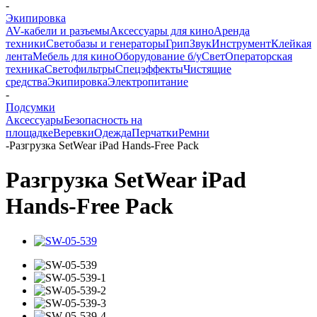
-
Экипировка
AV-кабели и разъемы
Аксессуары для кино
Аренда
техники
Светобазы и генераторы
Грип
Звук
Инструмент
Клейкая
лента
Мебель для кино
Оборудование б/у
Свет
Операторская
техника
Светофильтры
Спецэффекты
Чистящие
средства
Экипировка
Электропитание
-
Подсумки
Аксессуары
Безопасность на
площадке
Веревки
Одежда
Перчатки
Ремни
-
Разгрузка SetWear iPad Hands-Free Pack
Разгрузка SetWear iPad
Hands-Free Pack