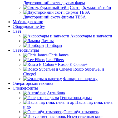
Двусторонний скотч других фирм
Скотч, бумажный тейп
Двусторонний скотч фирмы TESA
Мебель для кино
Оборудование б/у
Свет
Аксессуары и запчасти
Лампы
Приборы
Светофильтры
Chris James
Lee Filters
Rosco E-Colour+
Rosco SuperGel и
Cinegel
Фильтры в нарезку
Операторская техника
Спецэффекты
Антиблик
Генераторы дыма
Пыль, паутина, пена,
и др
Снег, лёд, изморозь
Искусственная кровь