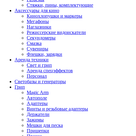
Стяжки, пины, комплектующие
Аксессуары для кино
Кинохлопушки и маркеры
Мегафоны
Наглазники
Режиссерские видоискатели
Секундомеры
Смазка
Сувениры
Флешки, зарядки
Аренда техники
Свет и грип
Аренда спецэффектов
Персонал
Светобазы и генераторы
Грип
Magic Arm
Автополе
Адаптеры
Винты и резьбовые адаптеры
Держатели
Зажимы
Мешки для песка
Прищепки