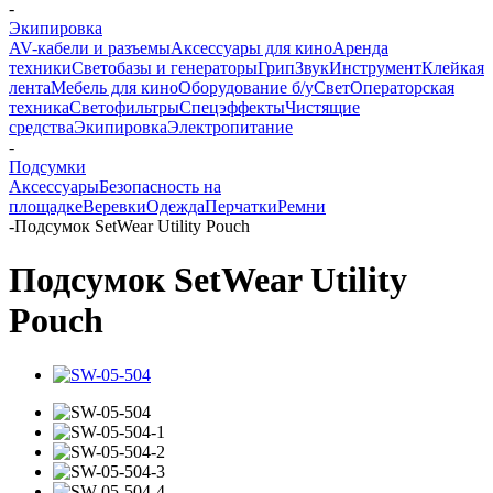
-
Экипировка
AV-кабели и разъемы
Аксессуары для кино
Аренда
техники
Светобазы и генераторы
Грип
Звук
Инструмент
Клейкая
лента
Мебель для кино
Оборудование б/у
Свет
Операторская
техника
Светофильтры
Спецэффекты
Чистящие
средства
Экипировка
Электропитание
-
Подсумки
Аксессуары
Безопасность на
площадке
Веревки
Одежда
Перчатки
Ремни
-
Подсумок SetWear Utility Pouch
Подсумок SetWear Utility
Pouch