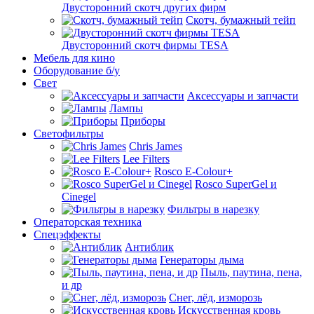
Двусторонний скотч других фирм
Скотч, бумажный тейп
Двусторонний скотч фирмы TESA
Мебель для кино
Оборудование б/у
Свет
Аксессуары и запчасти
Лампы
Приборы
Светофильтры
Chris James
Lee Filters
Rosco E-Colour+
Rosco SuperGel и
Cinegel
Фильтры в нарезку
Операторская техника
Спецэффекты
Антиблик
Генераторы дыма
Пыль, паутина, пена,
и др
Снег, лёд, изморозь
Искусственная кровь