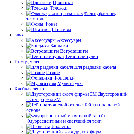
Присоски
Тележки
Флаги, флоппи,
текстиль
Фоны
Штативы
Звук
Аксессуары
Бандажи
Ветрозащиты
Тейп и липучки
Инструмент
Для разделки кабеля
Разное
Фонарики
Мультитулы
Клейкая лента
Двусторонний
скотч фирмы 3M
Тейп на тканевой
основе
Флуоресцентный и светящийся тейп
Изолента