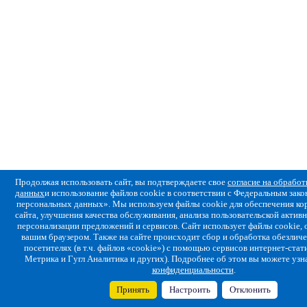
Продолжая использовать сайт, вы подтверждаете свое
согласие на обрабо
данных
и использование файлов cookie в соответствии с Федеральным за
персональных данных». Мы используем файлы cookie для обеспечения ко
сайта, улучшения качества обслуживания, анализа пользовательской активн
персонализации предложений и сервисов. Сайт использует файлы cookie,
вашим браузером. Также на сайте происходит сбор и обработка обезлич
посетителях (в т.ч. файлов «cookie») с помощью сервисов интернет-стат
Метрика и Гугл Аналитика и других). Подробнее об этом вы можете узн
конфиденциальности
.
Принять
Настроить
Отклонить