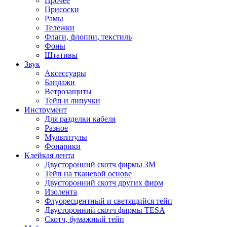
Прочее
Присоски
Рамы
Тележки
Флаги, флоппи, текстиль
Фоны
Штативы
Звук
Аксессуары
Бандажи
Ветрозащиты
Тейп и липучки
Инструмент
Для разделки кабеля
Разное
Мультитулы
Фонарики
Клейкая лента
Двусторонний скотч фирмы 3M
Тейп на тканевой основе
Двусторонний скотч других фирм
Изолента
Флуоресцентный и светящийся тейп
Двусторонний скотч фирмы TESA
Скотч, бумажный тейп