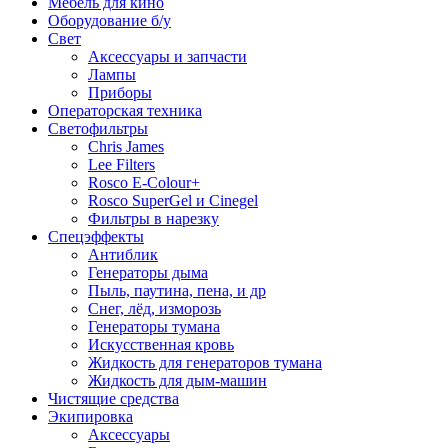
Мебель для кино
Оборудование б/у
Свет
Аксессуары и запчасти
Лампы
Приборы
Операторская техника
Светофильтры
Chris James
Lee Filters
Rosco E-Colour+
Rosco SuperGel и Cinegel
Фильтры в нарезку
Спецэффекты
Антиблик
Генераторы дыма
Пыль, паутина, пена, и др
Снег, лёд, изморозь
Генераторы тумана
Искусственная кровь
Жидкость для генераторов тумана
Жидкость для дым-машин
Чистящие средства
Экипировка
Аксессуары