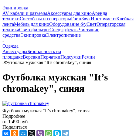
-
Экипировка
AV-кабели и разъемы
Аксессуары для кино
Аренда
техники
Светобазы и генераторы
Грип
Звук
Инструмент
Клейкая
лента
Мебель для кино
Оборудование б/у
Свет
Операторская
техника
Светофильтры
Спецэффекты
Чистящие
средства
Экипировка
Электропитание
-
Одежда
Аксессуары
Безопасность на
площадке
Веревки
Перчатки
Подсумки
Ремни
-
Футболка мужская "It’s chromakey", синяя
Футболка мужская "It’s
chromakey", синяя
Футболка мужская "It’s chromakey", синяя
Подробнее
от
1 490 руб.
Поделиться