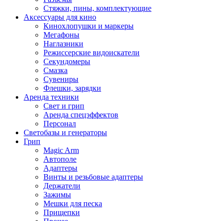
Стяжки, пины, комплектующие
Аксессуары для кино
Кинохлопушки и маркеры
Мегафоны
Наглазники
Режиссерские видоискатели
Секундомеры
Смазка
Сувениры
Флешки, зарядки
Аренда техники
Свет и грип
Аренда спецэффектов
Персонал
Светобазы и генераторы
Грип
Magic Arm
Автополе
Адаптеры
Винты и резьбовые адаптеры
Держатели
Зажимы
Мешки для песка
Прищепки