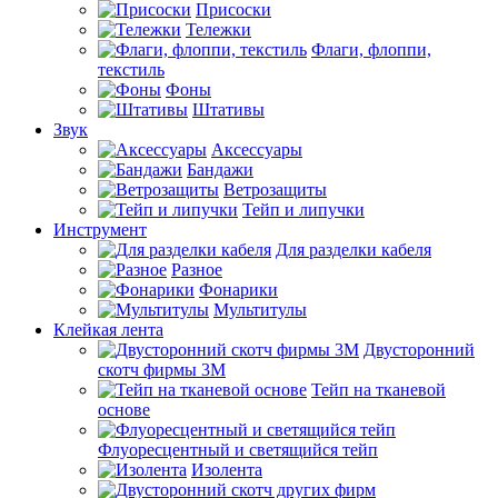
Присоски
Тележки
Флаги, флоппи,
текстиль
Фоны
Штативы
Звук
Аксессуары
Бандажи
Ветрозащиты
Тейп и липучки
Инструмент
Для разделки кабеля
Разное
Фонарики
Мультитулы
Клейкая лента
Двусторонний
скотч фирмы 3M
Тейп на тканевой
основе
Флуоресцентный и светящийся тейп
Изолента