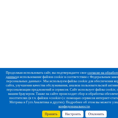
Продолжая использовать сайт, вы подтверждаете свое
согласие на обрабо
данных
и использование файлов cookie в соответствии с Федеральным за
персональных данных». Мы используем файлы cookie для обеспечения ко
сайта, улучшения качества обслуживания, анализа пользовательской активн
персонализации предложений и сервисов. Сайт использует файлы cookie,
вашим браузером. Также на сайте происходит сбор и обработка обезлич
посетителях (в т.ч. файлов «cookie») с помощью сервисов интернет-стат
Метрика и Гугл Аналитика и других). Подробнее об этом вы можете узн
конфиденциальности
.
Принять
Настроить
Отклонить