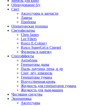
Мебель для кино
Оборудование б/у
Свет
Аксессуары и запчасти
Лампы
Приборы
Операторская техника
Светофильтры
Chris James
Lee Filters
Rosco E-Colour+
Rosco SuperGel и Cinegel
Фильтры в нарезку
Спецэффекты
Антиблик
Генераторы дыма
Пыль, паутина, пена, и др
Снег, лёд, изморозь
Генераторы тумана
Искусственная кровь
Жидкость для генераторов тумана
Жидкость для дым-машин
Чистящие средства
Экипировка
Аксессуары