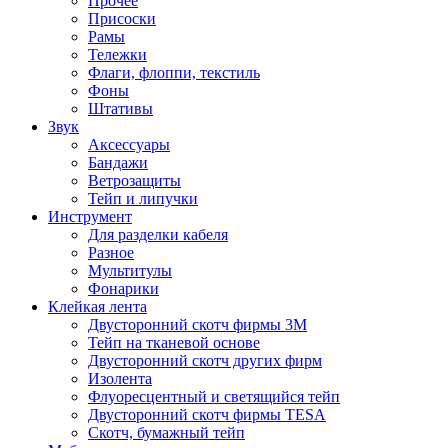
Прочее
Присоски
Рамы
Тележки
Флаги, флоппи, текстиль
Фоны
Штативы
Звук
Аксессуары
Бандажи
Ветрозащиты
Тейп и липучки
Инструмент
Для разделки кабеля
Разное
Мультитулы
Фонарики
Клейкая лента
Двусторонний скотч фирмы 3M
Тейп на тканевой основе
Двусторонний скотч других фирм
Изолента
Флуоресцентный и светящийся тейп
Двусторонний скотч фирмы TESA
Скотч, бумажный тейп