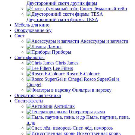
Двусторонний скотч других фирм
Скотч, бумажный тейп
Двусторонний скотч фирмы TESA
Мебель для кино
Оборудование б/у
Свет
Аксессуары и запчасти
Лампы
Приборы
Светофильтры
Chris James
Lee Filters
Rosco E-Colour+
Rosco SuperGel и
Cinegel
Фильтры в нарезку
Операторская техника
Спецэффекты
Антиблик
Генераторы дыма
Пыль, паутина, пена,
и др
Снег, лёд, изморозь
Искусственная кровь