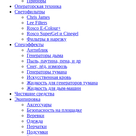
Приборы
Операторская техника
Светофильтры
Chris James
Lee Filters
Rosco E-Colour+
Rosco SuperGel и Cinegel
Фильтры в нарезку
Спецэффекты
Антиблик
Генераторы дыма
Пыль, паутина, пена, и др
Снег, лёд, изморозь
Генераторы тумана
Искусственная кровь
Жидкость для генераторов тумана
Жидкость для дым-машин
Чистящие средства
Экипировка
Аксессуары
Безопасность на площадке
Веревки
Одежда
Перчатки
Подсумки