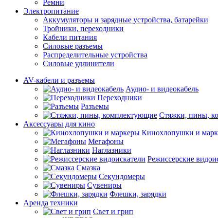
Ремни
Электропитание
Аккумуляторы и зарядные устройства, батарейки
Тройники, переходники
Кабели питания
Силовые разъемы
Распределительные устройства
Силовые удлинители
AV-кабели и разъемы
Аудио- и видеокабель
Переходники
Разъемы
Стяжки, пины, 
Аксессуары для кино
Кинохлопушки и мар
Мегафоны
Наглазники
Режиссерские видои
Смазка
Секундомеры
Сувениры
Флешки, зарядки
Аренда техники
Свет и грип