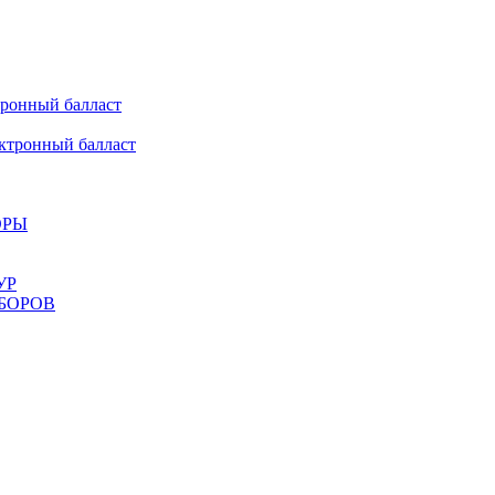
онный балласт
ронный балласт
ОРЫ
УР
БОРОВ