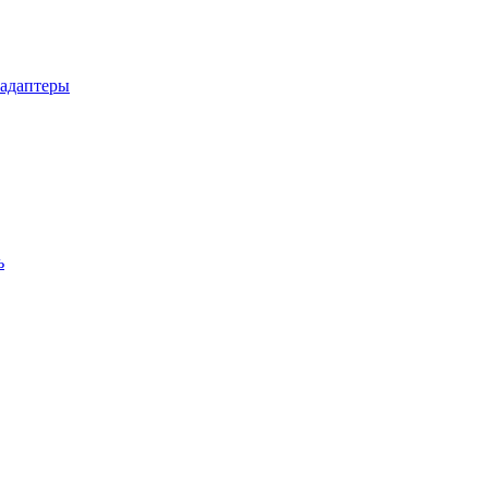
 адаптеры
ь