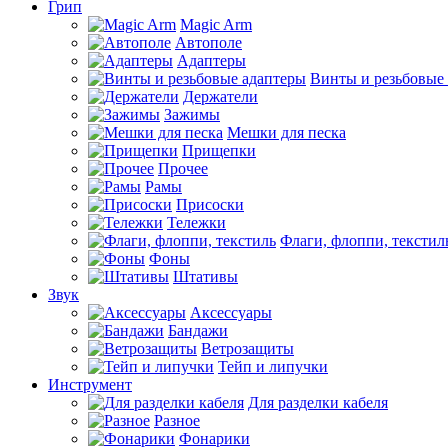
Грип
Magic Arm
Автополе
Адаптеры
Винты и резьбовые
Держатели
Зажимы
Мешки для песка
Прищепки
Прочее
Рамы
Присоски
Тележки
Флаги, флоппи, текстил
Фоны
Штативы
Звук
Аксессуары
Бандажи
Ветрозащиты
Тейп и липучки
Инструмент
Для разделки кабеля
Разное
Фонарики