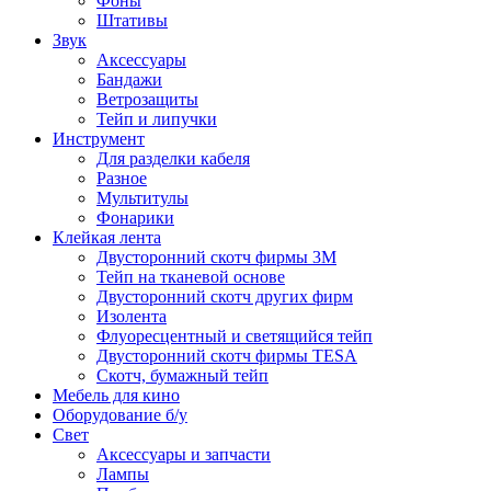
Фоны
Штативы
Звук
Аксессуары
Бандажи
Ветрозащиты
Тейп и липучки
Инструмент
Для разделки кабеля
Разное
Мультитулы
Фонарики
Клейкая лента
Двусторонний скотч фирмы 3M
Тейп на тканевой основе
Двусторонний скотч других фирм
Изолента
Флуоресцентный и светящийся тейп
Двусторонний скотч фирмы TESA
Скотч, бумажный тейп
Мебель для кино
Оборудование б/у
Свет
Аксессуары и запчасти
Лампы