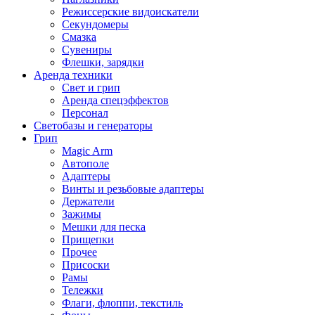
Режиссерские видоискатели
Секундомеры
Смазка
Сувениры
Флешки, зарядки
Аренда техники
Свет и грип
Аренда спецэффектов
Персонал
Светобазы и генераторы
Грип
Magic Arm
Автополе
Адаптеры
Винты и резьбовые адаптеры
Держатели
Зажимы
Мешки для песка
Прищепки
Прочее
Присоски
Рамы
Тележки
Флаги, флоппи, текстиль