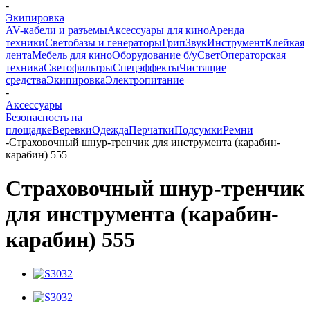
-
Экипировка
AV-кабели и разъемы
Аксессуары для кино
Аренда
техники
Светобазы и генераторы
Грип
Звук
Инструмент
Клейкая
лента
Мебель для кино
Оборудование б/у
Свет
Операторская
техника
Светофильтры
Спецэффекты
Чистящие
средства
Экипировка
Электропитание
-
Аксессуары
Безопасность на
площадке
Веревки
Одежда
Перчатки
Подсумки
Ремни
-
Страховочный шнур-тренчик для инструмента (карабин-
карабин) 555
Страховочный шнур-тренчик
для инструмента (карабин-
карабин) 555