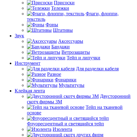
Присоски
Тележки
Флаги, флоппи,
текстиль
Фоны
Штативы
Звук
Аксессуары
Бандажи
Ветрозащиты
Тейп и липучки
Инструмент
Для разделки кабеля
Разное
Фонарики
Мультитулы
Клейкая лента
Двусторонний
скотч фирмы 3M
Тейп на тканевой
основе
Флуоресцентный и светящийся тейп
Изолента