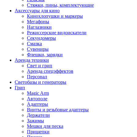
Стяжки, пины, комплектующие
Аксессуары для кино
Кинохлопушки и маркеры
Мегафоны
Наглазники
Режиссерские видоискатели
Секундомеры
Смазка
Сувениры
Флешки, зарядки
Аренда техники
Свет и грип
Аренда спецэффектов
Персонал
Светобазы и генераторы
Грип
Magic Arm
Автополе
Адаптеры
Винты и резьбовые адаптеры
Держатели
Зажимы
Мешки для песка
Прищепки