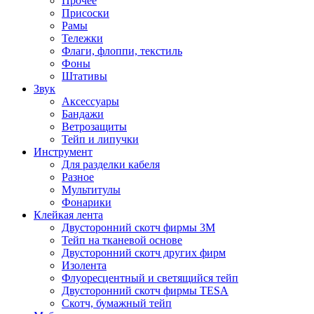
Прочее
Присоски
Рамы
Тележки
Флаги, флоппи, текстиль
Фоны
Штативы
Звук
Аксессуары
Бандажи
Ветрозащиты
Тейп и липучки
Инструмент
Для разделки кабеля
Разное
Мультитулы
Фонарики
Клейкая лента
Двусторонний скотч фирмы 3M
Тейп на тканевой основе
Двусторонний скотч других фирм
Изолента
Флуоресцентный и светящийся тейп
Двусторонний скотч фирмы TESA
Скотч, бумажный тейп