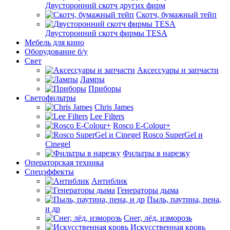
Двусторонний скотч других фирм
Скотч, бумажный тейп
Двусторонний скотч фирмы TESA
Мебель для кино
Оборудование б/у
Свет
Аксессуары и запчасти
Лампы
Приборы
Светофильтры
Chris James
Lee Filters
Rosco E-Colour+
Rosco SuperGel и
Cinegel
Фильтры в нарезку
Операторская техника
Спецэффекты
Антиблик
Генераторы дыма
Пыль, паутина, пена,
и др
Снег, лёд, изморозь
Искусственная кровь