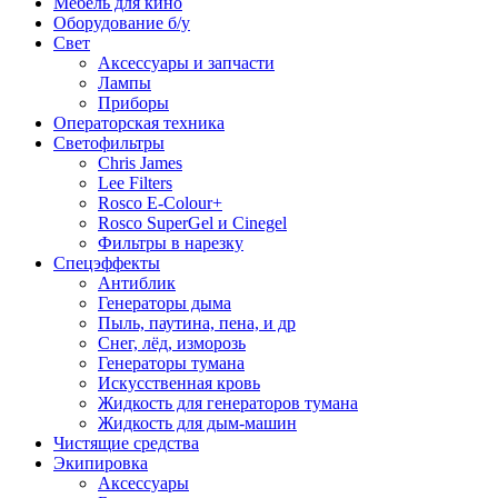
Мебель для кино
Оборудование б/у
Свет
Аксессуары и запчасти
Лампы
Приборы
Операторская техника
Светофильтры
Chris James
Lee Filters
Rosco E-Colour+
Rosco SuperGel и Cinegel
Фильтры в нарезку
Спецэффекты
Антиблик
Генераторы дыма
Пыль, паутина, пена, и др
Снег, лёд, изморозь
Генераторы тумана
Искусственная кровь
Жидкость для генераторов тумана
Жидкость для дым-машин
Чистящие средства
Экипировка
Аксессуары