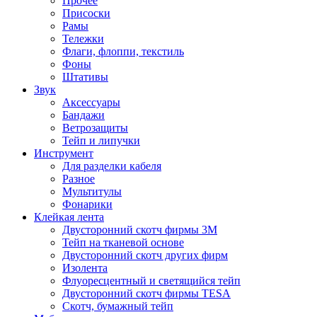
Прочее
Присоски
Рамы
Тележки
Флаги, флоппи, текстиль
Фоны
Штативы
Звук
Аксессуары
Бандажи
Ветрозащиты
Тейп и липучки
Инструмент
Для разделки кабеля
Разное
Мультитулы
Фонарики
Клейкая лента
Двусторонний скотч фирмы 3M
Тейп на тканевой основе
Двусторонний скотч других фирм
Изолента
Флуоресцентный и светящийся тейп
Двусторонний скотч фирмы TESA
Скотч, бумажный тейп