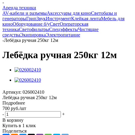
-
Аренда техники
AV-кабели и разъемы
Аксессуары для кино
Светобазы и
генераторы
Грип
Звук
Инструмент
Клейкая лента
Мебель для
кино
Оборудование б/у
Свет
Операторская
техника
Светофильтры
Спецэффекты
Чистящие
средства
Экипировка
Электропитание
-
Лебёдка ручная 250кг 12м
Лебёдка ручная 250кг 12м
Артикул:
026002410
Лебёдка ручная 250кг 12м
Подробнее
700
руб.
/шт
-
+
В корзину
Купить в 1 клик
Поделиться