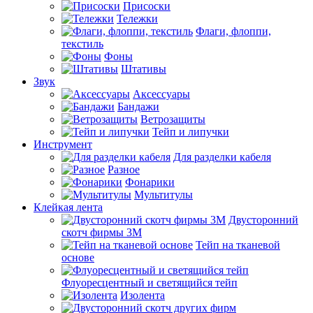
Присоски
Тележки
Флаги, флоппи,
текстиль
Фоны
Штативы
Звук
Аксессуары
Бандажи
Ветрозащиты
Тейп и липучки
Инструмент
Для разделки кабеля
Разное
Фонарики
Мультитулы
Клейкая лента
Двусторонний
скотч фирмы 3M
Тейп на тканевой
основе
Флуоресцентный и светящийся тейп
Изолента