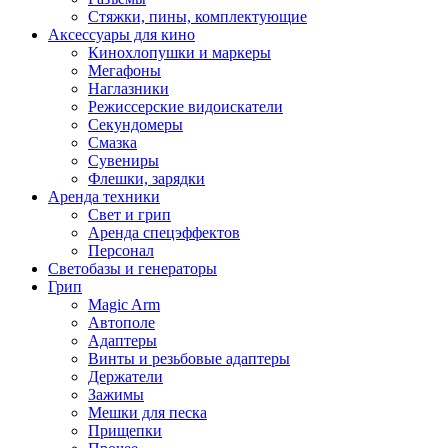
Стяжки, пины, комплектующие
Аксессуары для кино
Кинохлопушки и маркеры
Мегафоны
Наглазники
Режиссерские видоискатели
Секундомеры
Смазка
Сувениры
Флешки, зарядки
Аренда техники
Свет и грип
Аренда спецэффектов
Персонал
Светобазы и генераторы
Грип
Magic Arm
Автополе
Адаптеры
Винты и резьбовые адаптеры
Держатели
Зажимы
Мешки для песка
Прищепки