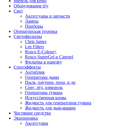
Мебель для кино
Оборудование б/у
Свет
Аксессуары и запчасти
Лампы
Приборы
Операторская техника
Светофильтры
Chris James
Lee Filters
Rosco E-Colour+
Rosco SuperGel и Cinegel
Фильтры в нарезку
Спецэффекты
Антиблик
Генераторы дыма
Пыль, паутина, пена, и др
Снег, лёд, изморозь
Генераторы тумана
Искусственная кровь
Жидкость для генераторов тумана
Жидкость для дым-машин
Чистящие средства
Экипировка
Аксессуары