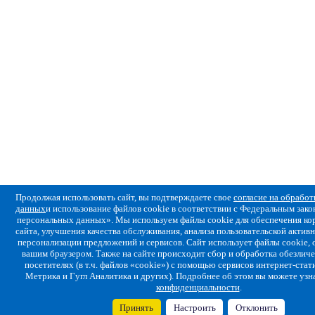
Продолжая использовать сайт, вы подтверждаете свое
согласие на обрабо
данных
и использование файлов cookie в соответствии с Федеральным за
персональных данных». Мы используем файлы cookie для обеспечения ко
сайта, улучшения качества обслуживания, анализа пользовательской активн
персонализации предложений и сервисов. Сайт использует файлы cookie,
вашим браузером. Также на сайте происходит сбор и обработка обезлич
посетителях (в т.ч. файлов «cookie») с помощью сервисов интернет-стат
Метрика и Гугл Аналитика и других). Подробнее об этом вы можете узн
конфиденциальности
.
Принять
Настроить
Отклонить