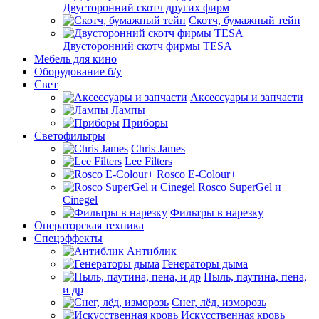
Двусторонний скотч других фирм
Скотч, бумажный тейп
Двусторонний скотч фирмы TESA
Мебель для кино
Оборудование б/у
Свет
Аксессуары и запчасти
Лампы
Приборы
Светофильтры
Chris James
Lee Filters
Rosco E-Colour+
Rosco SuperGel и
Cinegel
Фильтры в нарезку
Операторская техника
Спецэффекты
Антиблик
Генераторы дыма
Пыль, паутина, пена,
и др
Снег, лёд, изморозь
Искусственная кровь