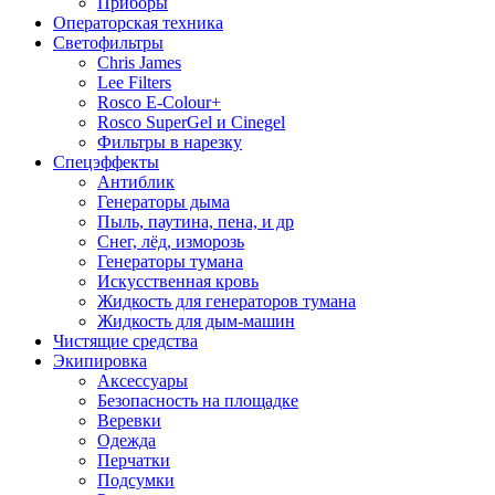
Приборы
Операторская техника
Светофильтры
Chris James
Lee Filters
Rosco E-Colour+
Rosco SuperGel и Cinegel
Фильтры в нарезку
Спецэффекты
Антиблик
Генераторы дыма
Пыль, паутина, пена, и др
Снег, лёд, изморозь
Генераторы тумана
Искусственная кровь
Жидкость для генераторов тумана
Жидкость для дым-машин
Чистящие средства
Экипировка
Аксессуары
Безопасность на площадке
Веревки
Одежда
Перчатки
Подсумки