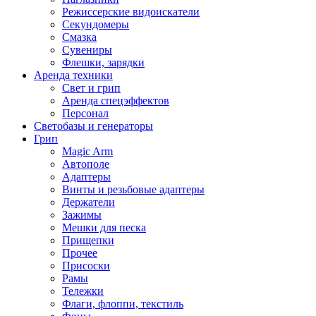
Режиссерские видоискатели
Секундомеры
Смазка
Сувениры
Флешки, зарядки
Аренда техники
Свет и грип
Аренда спецэффектов
Персонал
Светобазы и генераторы
Грип
Magic Arm
Автополе
Адаптеры
Винты и резьбовые адаптеры
Держатели
Зажимы
Мешки для песка
Прищепки
Прочее
Присоски
Рамы
Тележки
Флаги, флоппи, текстиль