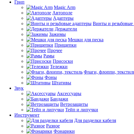
Грип
Magic Arm
Автополе
Адаптеры
Винты и резьбовые
Держатели
Зажимы
Мешки для песка
Прищепки
Прочее
Рамы
Присоски
Тележки
Флаги, флоппи, текстил
Фоны
Штативы
Звук
Аксессуары
Бандажи
Ветрозащиты
Тейп и липучки
Инструмент
Для разделки кабеля
Разное
Фонарики