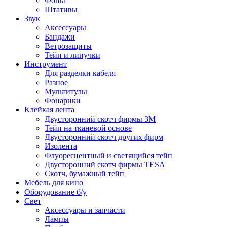
Фоны
Штативы
Звук
Аксессуары
Бандажи
Ветрозащиты
Тейп и липучки
Инструмент
Для разделки кабеля
Разное
Мультитулы
Фонарики
Клейкая лента
Двусторонний скотч фирмы 3M
Тейп на тканевой основе
Двусторонний скотч других фирм
Изолента
Флуоресцентный и светящийся тейп
Двусторонний скотч фирмы TESA
Скотч, бумажный тейп
Мебель для кино
Оборудование б/у
Свет
Аксессуары и запчасти
Лампы