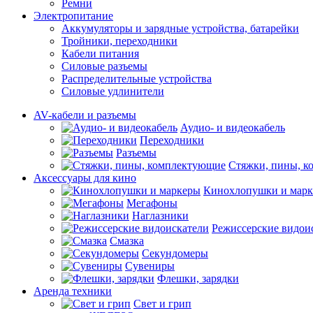
Ремни
Электропитание
Аккумуляторы и зарядные устройства, батарейки
Тройники, переходники
Кабели питания
Силовые разъемы
Распределительные устройства
Силовые удлинители
AV-кабели и разъемы
Аудио- и видеокабель
Переходники
Разъемы
Стяжки, пины, 
Аксессуары для кино
Кинохлопушки и мар
Мегафоны
Наглазники
Режиссерские видои
Смазка
Секундомеры
Сувениры
Флешки, зарядки
Аренда техники
Свет и грип