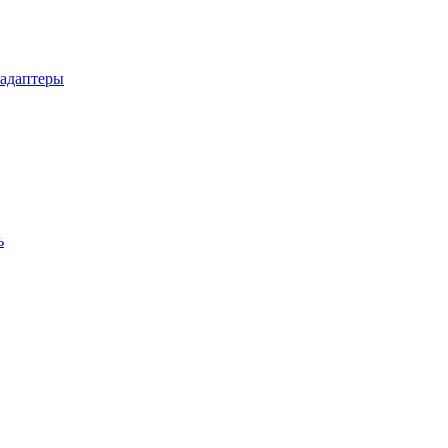
 адаптеры
ь