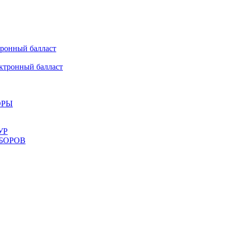
онный балласт
ронный балласт
ОРЫ
УР
БОРОВ