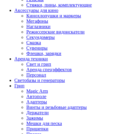
Стяжки, пины, комплектующие
Аксессуары для кино
Кинохлопушки и маркеры
Мегафоны
Наглазники
Режиссерские видоискатели
Секундомеры
Смазка
Сувениры
Флешки, зарядки
Аренда техники
Свет и грип
Аренда спецэффектов
Персонал
Светобазы и генераторы
Грип
Magic Arm
Автополе
Адаптеры
Винты и резьбовые адаптеры
Держатели
Зажимы
Мешки для песка
Прищепки