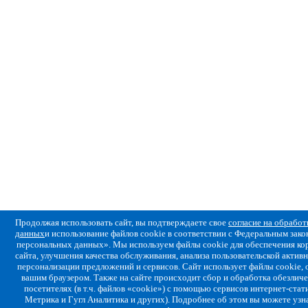
Продолжая использовать сайт, вы подтверждаете свое
согласие на обрабо
данных
и использование файлов cookie в соответствии с Федеральным за
персональных данных». Мы используем файлы cookie для обеспечения ко
сайта, улучшения качества обслуживания, анализа пользовательской активн
персонализации предложений и сервисов. Сайт использует файлы cookie,
вашим браузером. Также на сайте происходит сбор и обработка обезлич
посетителях (в т.ч. файлов «cookie») с помощью сервисов интернет-стат
Метрика и Гугл Аналитика и других). Подробнее об этом вы можете узн