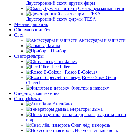
Двусторонний скотч других фирм
Скотч, бумажный тейп
Двусторонний скотч фирмы TESA
Мебель для кино
Оборудование б/у
Свет
Аксессуары и запчасти
Лампы
Приборы
Светофильтры
Chris James
Lee Filters
Rosco E-Colour+
Rosco SuperGel и
Cinegel
Фильтры в нарезку
Операторская техника
Спецэффекты
Антиблик
Генераторы дыма
Пыль, паутина, пена,
и др
Снег, лёд, изморозь
Искусственная кровь