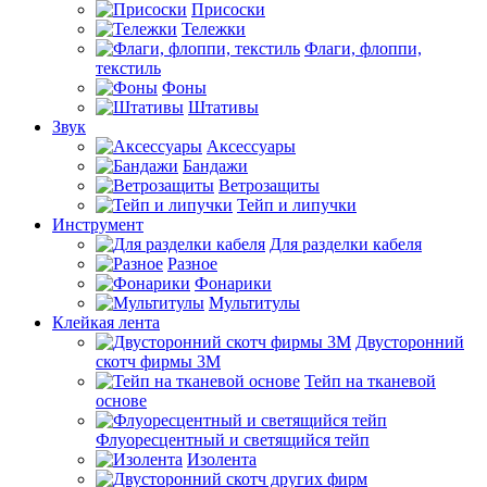
Присоски
Тележки
Флаги, флоппи,
текстиль
Фоны
Штативы
Звук
Аксессуары
Бандажи
Ветрозащиты
Тейп и липучки
Инструмент
Для разделки кабеля
Разное
Фонарики
Мультитулы
Клейкая лента
Двусторонний
скотч фирмы 3M
Тейп на тканевой
основе
Флуоресцентный и светящийся тейп
Изолента