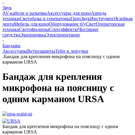
-
Звук
AV-кабели и разъемы
Аксессуары для кино
Аренда
техники
Светобазы и генераторы
Грип
Звук
Инструмент
Клейкая
лента
Мебель для кино
Оборудование б/у
Свет
Операторская
техника
Светофильтры
Спецэффекты
Чистящие
средства
Экипировка
Электропитание
-
Бандажи
Аксессуары
Ветрозащиты
Тейп и липучки
-
Бандаж для крепления микрофона на поясницу с одним
карманом URSA
Бандаж для крепления
микрофона на поясницу с
одним карманом URSA
Бандаж для крепления микрофона на поясницу с одним
карманом URSA