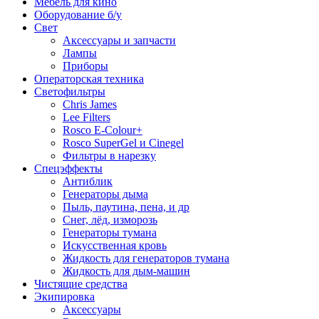
Мебель для кино
Оборудование б/у
Свет
Аксессуары и запчасти
Лампы
Приборы
Операторская техника
Светофильтры
Chris James
Lee Filters
Rosco E-Colour+
Rosco SuperGel и Cinegel
Фильтры в нарезку
Спецэффекты
Антиблик
Генераторы дыма
Пыль, паутина, пена, и др
Снег, лёд, изморозь
Генераторы тумана
Искусственная кровь
Жидкость для генераторов тумана
Жидкость для дым-машин
Чистящие средства
Экипировка
Аксессуары