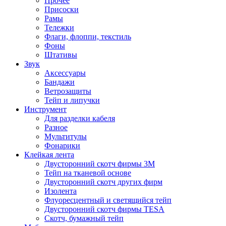
Прочее
Присоски
Рамы
Тележки
Флаги, флоппи, текстиль
Фоны
Штативы
Звук
Аксессуары
Бандажи
Ветрозащиты
Тейп и липучки
Инструмент
Для разделки кабеля
Разное
Мультитулы
Фонарики
Клейкая лента
Двусторонний скотч фирмы 3M
Тейп на тканевой основе
Двусторонний скотч других фирм
Изолента
Флуоресцентный и светящийся тейп
Двусторонний скотч фирмы TESA
Скотч, бумажный тейп