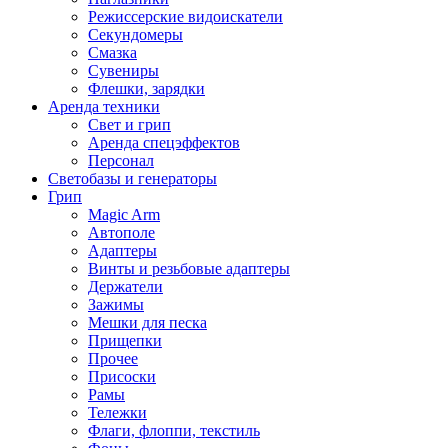
Режиссерские видоискатели
Секундомеры
Смазка
Сувениры
Флешки, зарядки
Аренда техники
Свет и грип
Аренда спецэффектов
Персонал
Светобазы и генераторы
Грип
Magic Arm
Автополе
Адаптеры
Винты и резьбовые адаптеры
Держатели
Зажимы
Мешки для песка
Прищепки
Прочее
Присоски
Рамы
Тележки
Флаги, флоппи, текстиль