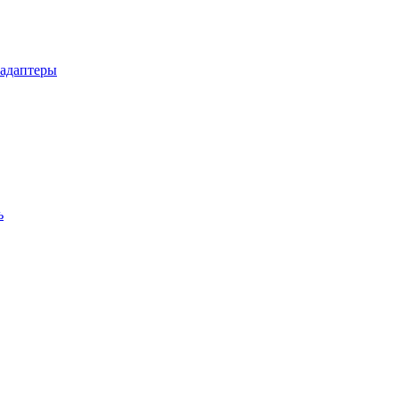
 адаптеры
ь