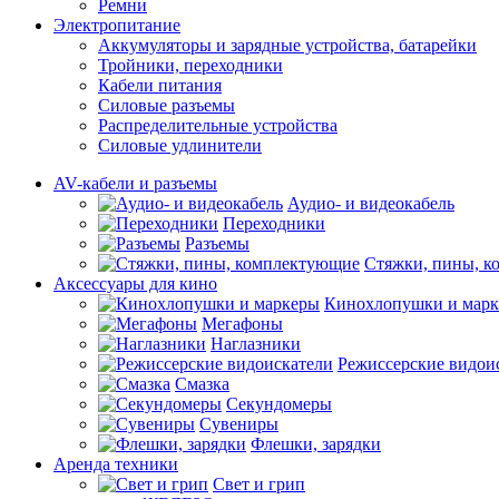
Ремни
Электропитание
Аккумуляторы и зарядные устройства, батарейки
Тройники, переходники
Кабели питания
Силовые разъемы
Распределительные устройства
Силовые удлинители
AV-кабели и разъемы
Аудио- и видеокабель
Переходники
Разъемы
Стяжки, пины, 
Аксессуары для кино
Кинохлопушки и мар
Мегафоны
Наглазники
Режиссерские видои
Смазка
Секундомеры
Сувениры
Флешки, зарядки
Аренда техники
Свет и грип