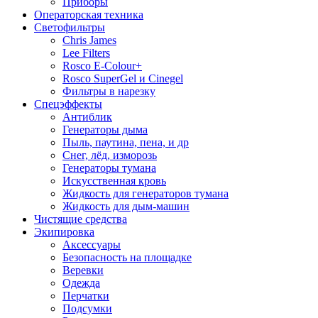
Приборы
Операторская техника
Светофильтры
Chris James
Lee Filters
Rosco E-Colour+
Rosco SuperGel и Cinegel
Фильтры в нарезку
Спецэффекты
Антиблик
Генераторы дыма
Пыль, паутина, пена, и др
Снег, лёд, изморозь
Генераторы тумана
Искусственная кровь
Жидкость для генераторов тумана
Жидкость для дым-машин
Чистящие средства
Экипировка
Аксессуары
Безопасность на площадке
Веревки
Одежда
Перчатки
Подсумки