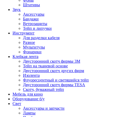
Фоны
Штативы
Звук
Аксессуары
Бандажи
Ветрозащиты
Тейп и липучки
Инструмент
Для разделки кабеля
Разное
Мультитулы
Фонарики
Клейкая лента
Двусторонний скотч фирмы 3M
Тейп на тканевой основе
Двусторонний скотч других фирм
Изолента
Флуоресцентный и светящийся тейп
Двусторонний скотч фирмы TESA
Скотч, бумажный тейп
Мебель для кино
Оборудование б/у
Свет
Аксессуары и запчасти
Лампы