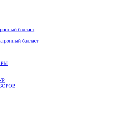
онный балласт
ронный балласт
ОРЫ
УР
БОРОВ