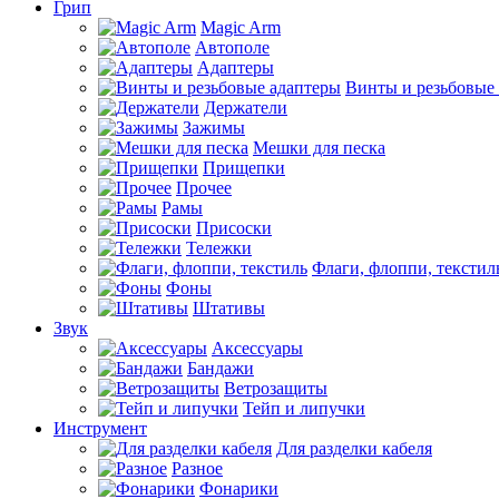
Грип
Magic Arm
Автополе
Адаптеры
Винты и резьбовые
Держатели
Зажимы
Мешки для песка
Прищепки
Прочее
Рамы
Присоски
Тележки
Флаги, флоппи, текстил
Фоны
Штативы
Звук
Аксессуары
Бандажи
Ветрозащиты
Тейп и липучки
Инструмент
Для разделки кабеля
Разное
Фонарики