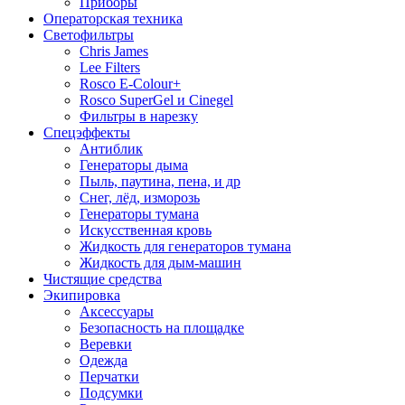
Приборы
Операторская техника
Светофильтры
Chris James
Lee Filters
Rosco E-Colour+
Rosco SuperGel и Cinegel
Фильтры в нарезку
Спецэффекты
Антиблик
Генераторы дыма
Пыль, паутина, пена, и др
Снег, лёд, изморозь
Генераторы тумана
Искусственная кровь
Жидкость для генераторов тумана
Жидкость для дым-машин
Чистящие средства
Экипировка
Аксессуары
Безопасность на площадке
Веревки
Одежда
Перчатки
Подсумки