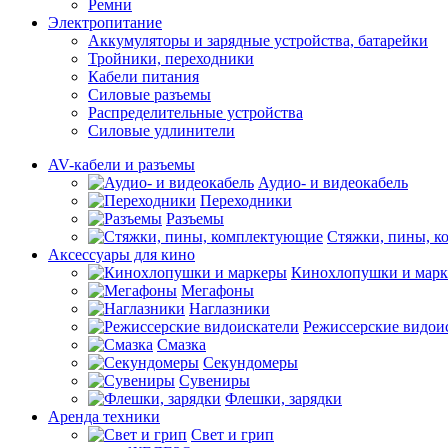
Ремни
Электропитание
Аккумуляторы и зарядные устройства, батарейки
Тройники, переходники
Кабели питания
Силовые разъемы
Распределительные устройства
Силовые удлинители
AV-кабели и разъемы
Аудио- и видеокабель
Переходники
Разъемы
Стяжки, пины, 
Аксессуары для кино
Кинохлопушки и мар
Мегафоны
Наглазники
Режиссерские видои
Смазка
Секундомеры
Сувениры
Флешки, зарядки
Аренда техники
Свет и грип