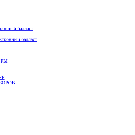
онный балласт
ронный балласт
ОРЫ
УР
БОРОВ