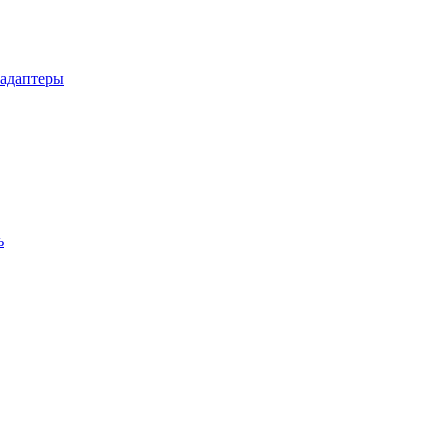
 адаптеры
ь