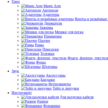
Грип
Magic Arm
Автополе
Адаптеры
Винты и резьбовые
Держатели
Зажимы
Мешки для песка
Прищепки
Прочее
Рамы
Присоски
Тележки
Флаги, флоппи, текстил
Фоны
Штативы
Звук
Аксессуары
Бандажи
Ветрозащиты
Тейп и липучки
Инструмент
Для разделки кабеля
Разное
Фонарики