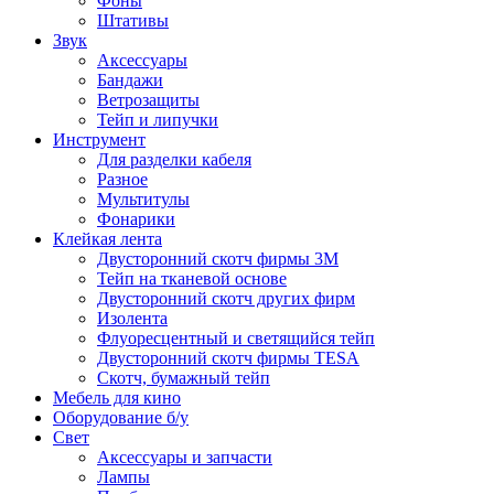
Фоны
Штативы
Звук
Аксессуары
Бандажи
Ветрозащиты
Тейп и липучки
Инструмент
Для разделки кабеля
Разное
Мультитулы
Фонарики
Клейкая лента
Двусторонний скотч фирмы 3M
Тейп на тканевой основе
Двусторонний скотч других фирм
Изолента
Флуоресцентный и светящийся тейп
Двусторонний скотч фирмы TESA
Скотч, бумажный тейп
Мебель для кино
Оборудование б/у
Свет
Аксессуары и запчасти
Лампы