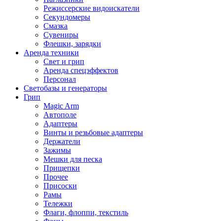
Режиссерские видоискатели
Секундомеры
Смазка
Сувениры
Флешки, зарядки
Аренда техники
Свет и грип
Аренда спецэффектов
Персонал
Светобазы и генераторы
Грип
Magic Arm
Автополе
Адаптеры
Винты и резьбовые адаптеры
Держатели
Зажимы
Мешки для песка
Прищепки
Прочее
Присоски
Рамы
Тележки
Флаги, флоппи, текстиль