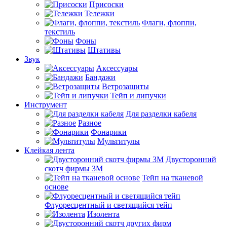
Присоски
Тележки
Флаги, флоппи,
текстиль
Фоны
Штативы
Звук
Аксессуары
Бандажи
Ветрозащиты
Тейп и липучки
Инструмент
Для разделки кабеля
Разное
Фонарики
Мультитулы
Клейкая лента
Двусторонний
скотч фирмы 3M
Тейп на тканевой
основе
Флуоресцентный и светящийся тейп
Изолента