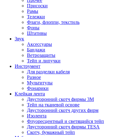
Прочее
Присоски
Рамы
Тележки
Флаги, флоппи, текстиль
Фоны
Штативы
Звук
Аксессуары
Бандажи
Ветрозащиты
Тейп и липучки
Инструмент
Для разделки кабеля
Разное
Мультитулы
Фонарики
Клейкая лента
Двусторонний скотч фирмы 3M
Тейп на тканевой основе
Двусторонний скотч других фирм
Изолента
Флуоресцентный и светящийся тейп
Двусторонний скотч фирмы TESA
Скотч, бумажный тейп