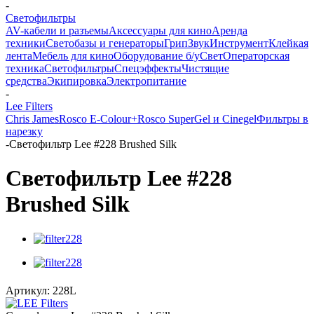
-
Светофильтры
AV-кабели и разъемы
Аксессуары для кино
Аренда
техники
Светобазы и генераторы
Грип
Звук
Инструмент
Клейкая
лента
Мебель для кино
Оборудование б/у
Свет
Операторская
техника
Светофильтры
Спецэффекты
Чистящие
средства
Экипировка
Электропитание
-
Lee Filters
Chris James
Rosco E-Colour+
Rosco SuperGel и Cinegel
Фильтры в
нарезку
-
Светофильтр Lee #228 Brushed Silk
Светофильтр Lee #228
Brushed Silk
Артикул:
228L