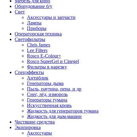
Мебель для кино
Оборудование б/у
Свет
Аксессуары и запчасти
Лампы
Приборы
Операторская техника
Светофильтры
Chris James
Lee Filters
Rosco E-Colour+
Rosco SuperGel и Cinegel
Фильтры в нарезку
Спецэффекты
Антиблик
Генераторы дыма
Пыль, паутина, пена, и др
Снег, лёд, изморозь
Генераторы тумана
Искусственная кровь
Жидкость для генераторов тумана
Жидкость для дым-машин
Чистящие средства
Экипировка
Аксессуары