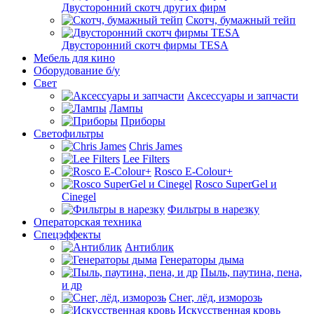
Двусторонний скотч других фирм
Скотч, бумажный тейп
Двусторонний скотч фирмы TESA
Мебель для кино
Оборудование б/у
Свет
Аксессуары и запчасти
Лампы
Приборы
Светофильтры
Chris James
Lee Filters
Rosco E-Colour+
Rosco SuperGel и
Cinegel
Фильтры в нарезку
Операторская техника
Спецэффекты
Антиблик
Генераторы дыма
Пыль, паутина, пена,
и др
Снег, лёд, изморозь
Искусственная кровь