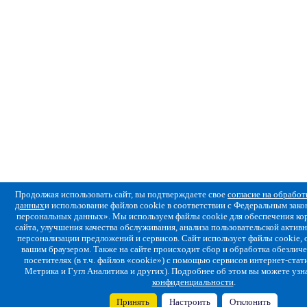
Продолжая использовать сайт, вы подтверждаете свое
согласие на обрабо
данных
и использование файлов cookie в соответствии с Федеральным за
персональных данных». Мы используем файлы cookie для обеспечения ко
сайта, улучшения качества обслуживания, анализа пользовательской активн
персонализации предложений и сервисов. Сайт использует файлы cookie,
вашим браузером. Также на сайте происходит сбор и обработка обезлич
посетителях (в т.ч. файлов «cookie») с помощью сервисов интернет-стат
Метрика и Гугл Аналитика и других). Подробнее об этом вы можете узн
конфиденциальности
.
Принять
Настроить
Отклонить