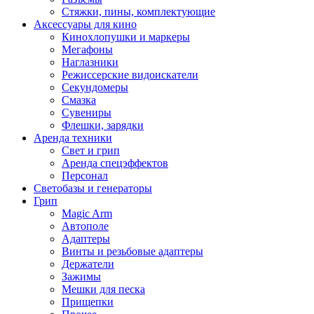
Стяжки, пины, комплектующие
Аксессуары для кино
Кинохлопушки и маркеры
Мегафоны
Наглазники
Режиссерские видоискатели
Секундомеры
Смазка
Сувениры
Флешки, зарядки
Аренда техники
Свет и грип
Аренда спецэффектов
Персонал
Светобазы и генераторы
Грип
Magic Arm
Автополе
Адаптеры
Винты и резьбовые адаптеры
Держатели
Зажимы
Мешки для песка
Прищепки