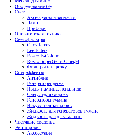
Мебель для кино
Оборудование б/у
Свет
Аксессуары и запчасти
Лампы
Приборы
Операторская техника
Светофильтры
Chris James
Lee Filters
Rosco E-Colour+
Rosco SuperGel и Cinegel
Фильтры в нарезку
Спецэффекты
Антиблик
Генераторы дыма
Пыль, паутина, пена, и др
Снег, лёд, изморозь
Генераторы тумана
Искусственная кровь
Жидкость для генераторов тумана
Жидкость для дым-машин
Чистящие средства
Экипировка
Аксессуары