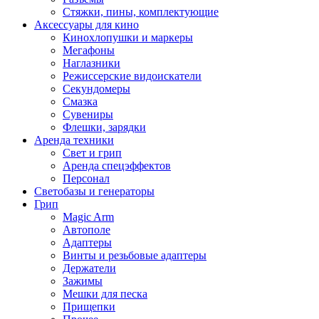
Стяжки, пины, комплектующие
Аксессуары для кино
Кинохлопушки и маркеры
Мегафоны
Наглазники
Режиссерские видоискатели
Секундомеры
Смазка
Сувениры
Флешки, зарядки
Аренда техники
Свет и грип
Аренда спецэффектов
Персонал
Светобазы и генераторы
Грип
Magic Arm
Автополе
Адаптеры
Винты и резьбовые адаптеры
Держатели
Зажимы
Мешки для песка
Прищепки