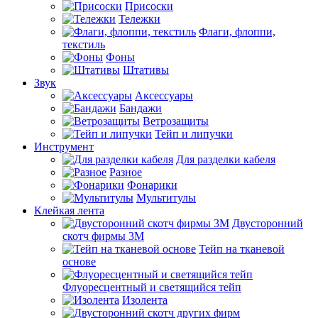
Присоски
Тележки
Флаги, флоппи,
текстиль
Фоны
Штативы
Звук
Аксессуары
Бандажи
Ветрозащиты
Тейп и липучки
Инструмент
Для разделки кабеля
Разное
Фонарики
Мультитулы
Клейкая лента
Двусторонний
скотч фирмы 3M
Тейп на тканевой
основе
Флуоресцентный и светящийся тейп
Изолента