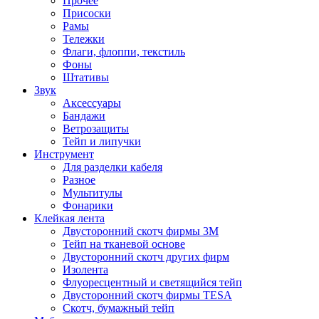
Прочее
Присоски
Рамы
Тележки
Флаги, флоппи, текстиль
Фоны
Штативы
Звук
Аксессуары
Бандажи
Ветрозащиты
Тейп и липучки
Инструмент
Для разделки кабеля
Разное
Мультитулы
Фонарики
Клейкая лента
Двусторонний скотч фирмы 3M
Тейп на тканевой основе
Двусторонний скотч других фирм
Изолента
Флуоресцентный и светящийся тейп
Двусторонний скотч фирмы TESA
Скотч, бумажный тейп