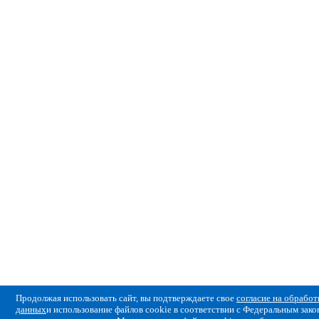
Продолжая использовать сайт, вы подтверждаете свое
согласие на обрабо
данных
и использование файлов cookie в соответствии с Федеральным за