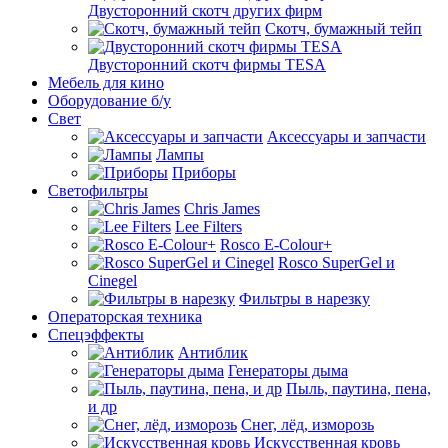
Двусторонний скотч других фирм
Скотч, бумажный тейп
Двусторонний скотч фирмы TESA
Мебель для кино
Оборудование б/у
Свет
Аксессуары и запчасти
Лампы
Приборы
Светофильтры
Chris James
Lee Filters
Rosco E-Colour+
Rosco SuperGel и
Cinegel
Фильтры в нарезку
Операторская техника
Спецэффекты
Антиблик
Генераторы дыма
Пыль, паутина, пена,
и др
Снег, лёд, изморозь
Искусственная кровь