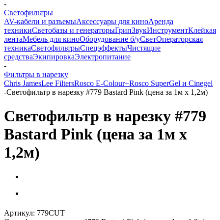
-
Светофильтры
AV-кабели и разъемы
Аксессуары для кино
Аренда
техники
Светобазы и генераторы
Грип
Звук
Инструмент
Клейкая
лента
Мебель для кино
Оборудование б/у
Свет
Операторская
техника
Светофильтры
Спецэффекты
Чистящие
средства
Экипировка
Электропитание
-
Фильтры в нарезку
Chris James
Lee Filters
Rosco E-Colour+
Rosco SuperGel и Cinegel
-
Светофильтр в нарезку #779 Bastard Pink (цена за 1м х 1,2м)
Светофильтр в нарезку #779
Bastard Pink (цена за 1м х
1,2м)
Артикул:
779CUT