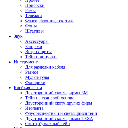
Прочее
Присоски
Рамы
Тележки
Флаги, флоппи, текстиль
Фоны
Штативы
Звук
Аксессуары
Бандажи
Ветрозащиты
Тейп и липучки
Инструмент
Для разделки кабеля
Разное
Мультитулы
Фонарики
Клейкая лента
Двусторонний скотч фирмы 3M
Тейп на тканевой основе
Двусторонний скотч других фирм
Изолента
Флуоресцентный и светящийся тейп
Двусторонний скотч фирмы TESA
Скотч, бумажный тейп