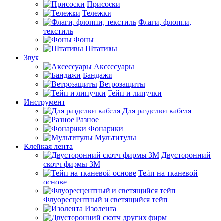
Присоски
Тележки
Флаги, флоппи,
текстиль
Фоны
Штативы
Звук
Аксессуары
Бандажи
Ветрозащиты
Тейп и липучки
Инструмент
Для разделки кабеля
Разное
Фонарики
Мультитулы
Клейкая лента
Двусторонний
скотч фирмы 3M
Тейп на тканевой
основе
Флуоресцентный и светящийся тейп
Изолента