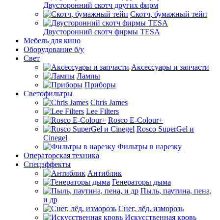
Двусторонний скотч других фирм
Скотч, бумажный тейп
Двусторонний скотч фирмы TESA
Мебель для кино
Оборудование б/у
Свет
Аксессуары и запчасти
Лампы
Приборы
Светофильтры
Chris James
Lee Filters
Rosco E-Colour+
Rosco SuperGel и
Cinegel
Фильтры в нарезку
Операторская техника
Спецэффекты
Антиблик
Генераторы дыма
Пыль, паутина, пена,
и др
Снег, лёд, изморозь
Искусственная кровь