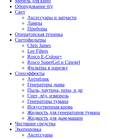
Мебель для кино
Оборудование б/у
Свет
Аксессуары и запчасти
Лампы
Приборы
Операторская техника
Светофильтры
Chris James
Lee Filters
Rosco E-Colour+
Rosco SuperGel и Cinegel
Фильтры в нарезку
Спецэффекты
Антиблик
Генераторы дыма
Пыль, паутина, пена, и др
Снег, лёд, изморозь
Генераторы тумана
Искусственная кровь
Жидкость для генераторов тумана
Жидкость для дым-машин
Чистящие средства
Экипировка
Аксессуары