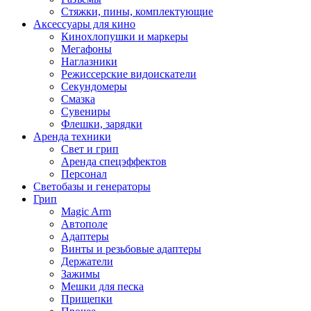
Стяжки, пины, комплектующие
Аксессуары для кино
Кинохлопушки и маркеры
Мегафоны
Наглазники
Режиссерские видоискатели
Секундомеры
Смазка
Сувениры
Флешки, зарядки
Аренда техники
Свет и грип
Аренда спецэффектов
Персонал
Светобазы и генераторы
Грип
Magic Arm
Автополе
Адаптеры
Винты и резьбовые адаптеры
Держатели
Зажимы
Мешки для песка
Прищепки