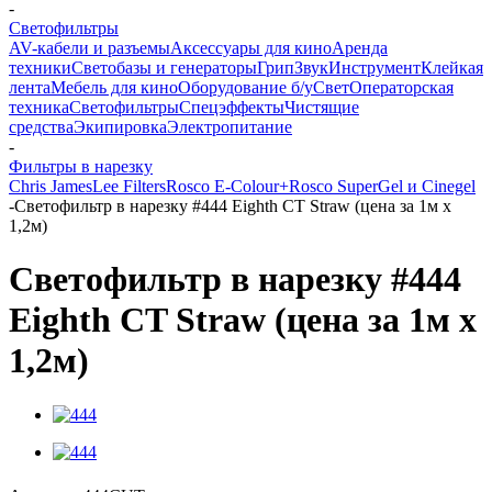
-
Светофильтры
AV-кабели и разъемы
Аксессуары для кино
Аренда
техники
Светобазы и генераторы
Грип
Звук
Инструмент
Клейкая
лента
Мебель для кино
Оборудование б/у
Свет
Операторская
техника
Светофильтры
Спецэффекты
Чистящие
средства
Экипировка
Электропитание
-
Фильтры в нарезку
Chris James
Lee Filters
Rosco E-Colour+
Rosco SuperGel и Cinegel
-
Светофильтр в нарезку #444 Eighth CT Straw (цена за 1м х
1,2м)
Светофильтр в нарезку #444
Eighth CT Straw (цена за 1м х
1,2м)