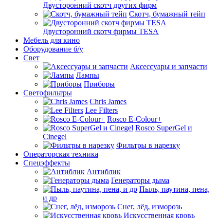
Двусторонний скотч других фирм
Скотч, бумажный тейп
Двусторонний скотч фирмы TESA
Мебель для кино
Оборудование б/у
Свет
Аксессуары и запчасти
Лампы
Приборы
Светофильтры
Chris James
Lee Filters
Rosco E-Colour+
Rosco SuperGel и
Cinegel
Фильтры в нарезку
Операторская техника
Спецэффекты
Антиблик
Генераторы дыма
Пыль, паутина, пена,
и др
Снег, лёд, изморозь
Искусственная кровь