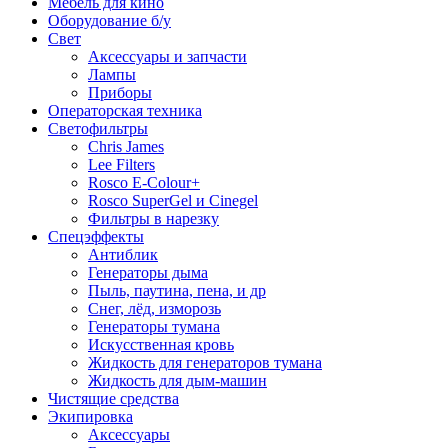
Мебель для кино
Оборудование б/у
Свет
Аксессуары и запчасти
Лампы
Приборы
Операторская техника
Светофильтры
Chris James
Lee Filters
Rosco E-Colour+
Rosco SuperGel и Cinegel
Фильтры в нарезку
Спецэффекты
Антиблик
Генераторы дыма
Пыль, паутина, пена, и др
Снег, лёд, изморозь
Генераторы тумана
Искусственная кровь
Жидкость для генераторов тумана
Жидкость для дым-машин
Чистящие средства
Экипировка
Аксессуары