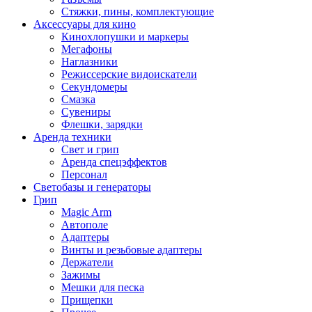
Стяжки, пины, комплектующие
Аксессуары для кино
Кинохлопушки и маркеры
Мегафоны
Наглазники
Режиссерские видоискатели
Секундомеры
Смазка
Сувениры
Флешки, зарядки
Аренда техники
Свет и грип
Аренда спецэффектов
Персонал
Светобазы и генераторы
Грип
Magic Arm
Автополе
Адаптеры
Винты и резьбовые адаптеры
Держатели
Зажимы
Мешки для песка
Прищепки