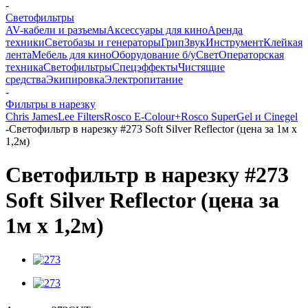
-
Светофильтры
AV-кабели и разъемы
Аксессуары для кино
Аренда
техники
Светобазы и генераторы
Грип
Звук
Инструмент
Клейкая
лента
Мебель для кино
Оборудование б/у
Свет
Операторская
техника
Светофильтры
Спецэффекты
Чистящие
средства
Экипировка
Электропитание
-
Фильтры в нарезку
Chris James
Lee Filters
Rosco E-Colour+
Rosco SuperGel и Cinegel
-
Светофильтр в нарезку #273 Soft Silver Reflector (цена за 1м х
1,2м)
Светофильтр в нарезку #273
Soft Silver Reflector (цена за
1м х 1,2м)