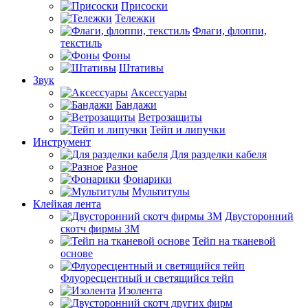
Присоски
Тележки
Флаги, флоппи,
текстиль
Фоны
Штативы
Звук
Аксессуары
Бандажи
Ветрозащиты
Тейп и липучки
Инструмент
Для разделки кабеля
Разное
Фонарики
Мультитулы
Клейкая лента
Двусторонний
скотч фирмы 3M
Тейп на тканевой
основе
Флуоресцентный и светящийся тейп
Изолента