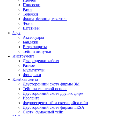
Прочее
Присоски
Рамы
Тележки
Флаги, флоппи, текстиль
Фоны
Штативы
Звук
Аксессуары
Бандажи
Ветрозащиты
Тейп и липучки
Инструмент
Для разделки кабеля
Разное
Мультитулы
Фонарики
Клейкая лента
Двусторонний скотч фирмы 3M
Тейп на тканевой основе
Двусторонний скотч других фирм
Изолента
Флуоресцентный и светящийся тейп
Двусторонний скотч фирмы TESA
Скотч, бумажный тейп