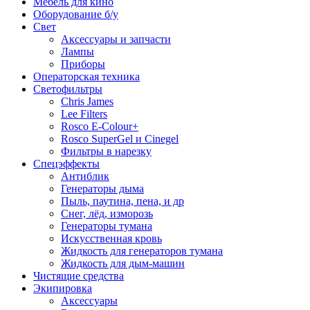
Мебель для кино
Оборудование б/у
Свет
Аксессуары и запчасти
Лампы
Приборы
Операторская техника
Светофильтры
Chris James
Lee Filters
Rosco E-Colour+
Rosco SuperGel и Cinegel
Фильтры в нарезку
Спецэффекты
Антиблик
Генераторы дыма
Пыль, паутина, пена, и др
Снег, лёд, изморозь
Генераторы тумана
Искусственная кровь
Жидкость для генераторов тумана
Жидкость для дым-машин
Чистящие средства
Экипировка
Аксессуары