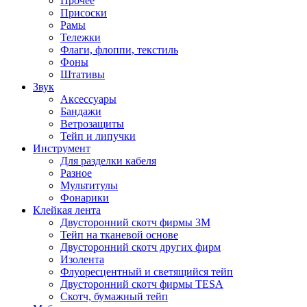
Прочее
Присоски
Рамы
Тележки
Флаги, флоппи, текстиль
Фоны
Штативы
Звук
Аксессуары
Бандажи
Ветрозащиты
Тейп и липучки
Инструмент
Для разделки кабеля
Разное
Мультитулы
Фонарики
Клейкая лента
Двусторонний скотч фирмы 3M
Тейп на тканевой основе
Двусторонний скотч других фирм
Изолента
Флуоресцентный и светящийся тейп
Двусторонний скотч фирмы TESA
Скотч, бумажный тейп