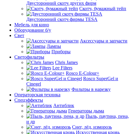
Двусторонний скотч других фирм
Скотч, бумажный тейп
Двусторонний скотч фирмы TESA
Мебель для кино
Оборудование б/у
Свет
Аксессуары и запчасти
Лампы
Приборы
Светофильтры
Chris James
Lee Filters
Rosco E-Colour+
Rosco SuperGel и
Cinegel
Фильтры в нарезку
Операторская техника
Спецэффекты
Антиблик
Генераторы дыма
Пыль, паутина, пена,
и др
Снег, лёд, изморозь
Искусственная кровь