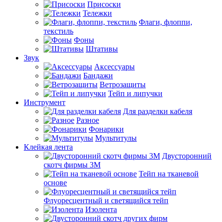
Присоски
Тележки
Флаги, флоппи,
текстиль
Фоны
Штативы
Звук
Аксессуары
Бандажи
Ветрозащиты
Тейп и липучки
Инструмент
Для разделки кабеля
Разное
Фонарики
Мультитулы
Клейкая лента
Двусторонний
скотч фирмы 3M
Тейп на тканевой
основе
Флуоресцентный и светящийся тейп
Изолента