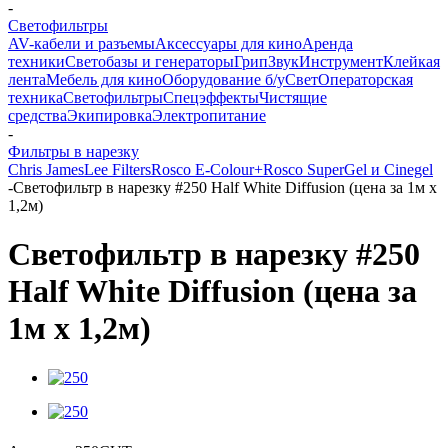
-
Светофильтры
AV-кабели и разъемы
Аксессуары для кино
Аренда
техники
Светобазы и генераторы
Грип
Звук
Инструмент
Клейкая
лента
Мебель для кино
Оборудование б/у
Свет
Операторская
техника
Светофильтры
Спецэффекты
Чистящие
средства
Экипировка
Электропитание
-
Фильтры в нарезку
Chris James
Lee Filters
Rosco E-Colour+
Rosco SuperGel и Cinegel
-
Светофильтр в нарезку #250 Half White Diffusion (цена за 1м х
1,2м)
Светофильтр в нарезку #250
Half White Diffusion (цена за
1м х 1,2м)