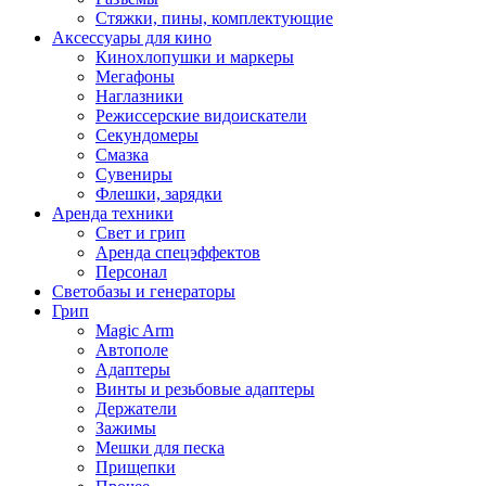
Стяжки, пины, комплектующие
Аксессуары для кино
Кинохлопушки и маркеры
Мегафоны
Наглазники
Режиссерские видоискатели
Секундомеры
Смазка
Сувениры
Флешки, зарядки
Аренда техники
Свет и грип
Аренда спецэффектов
Персонал
Светобазы и генераторы
Грип
Magic Arm
Автополе
Адаптеры
Винты и резьбовые адаптеры
Держатели
Зажимы
Мешки для песка
Прищепки