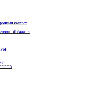
онный балласт
ронный балласт
ОРЫ
УР
БОРОВ