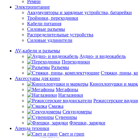
Ремни
Электропитание
Аккумуляторы и зарядные устройства, батарейки
Тройники, переходники
Кабели питания
Силовые разъемы
Распределительные устройства
Силовые удлинители
AV-кабели и разъемы
Аудио- и видеокабель
Переходники
Разъемы
Стяжки, пины, 
Аксессуары для кино
Кинохлопушки и мар
Мегафоны
Наглазники
Режиссерские видои
Смазка
Секундомеры
Сувениры
Флешки, зарядки
Аренда техники
Свет и грип