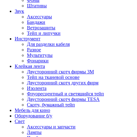
Фоны
Штативы
Звук
Аксессуары
Бандажи
Ветрозащиты
Тейп и липучки
Инструмент
Для разделки кабеля
Разное
Мультитулы
Фонарики
Клейкая лента
Двусторонний скотч фирмы 3M
Тейп на тканевой основе
Двусторонний скотч других фирм
Изолента
Флуоресцентный и светящийся тейп
Двусторонний скотч фирмы TESA
Скотч, бумажный тейп
Мебель для кино
Оборудование б/у
Свет
Аксессуары и запчасти
Лампы