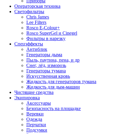
Приборы
Операторская техника
Светофильтры
Chris James
Lee Filters
Rosco E-Colour+
Rosco SuperGel и Cinegel
Фильтры в нарезку
Спецэффекты
Антиблик
Генераторы дыма
Пыль, паутина, пена, и др
Снег, лёд, изморозь
Генераторы тумана
Искусственная кровь
Жидкость для генераторов тумана
Жидкость для дым-машин
Чистящие средства
Экипировка
Аксессуары
Безопасность на площадке
Веревки
Одежда
Перчатки
Подсумки