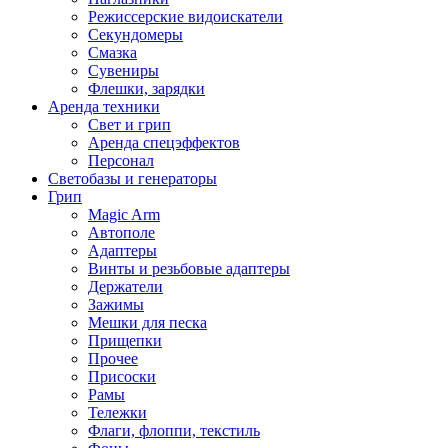
Режиссерские видоискатели
Секундомеры
Смазка
Сувениры
Флешки, зарядки
Аренда техники
Свет и грип
Аренда спецэффектов
Персонал
Светобазы и генераторы
Грип
Magic Arm
Автополе
Адаптеры
Винты и резьбовые адаптеры
Держатели
Зажимы
Мешки для песка
Прищепки
Прочее
Присоски
Рамы
Тележки
Флаги, флоппи, текстиль