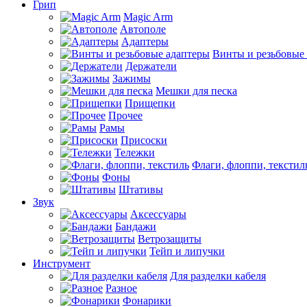
Грип
Magic Arm
Автополе
Адаптеры
Винты и резьбовые
Держатели
Зажимы
Мешки для песка
Прищепки
Прочее
Рамы
Присоски
Тележки
Флаги, флоппи, текстил
Фоны
Штативы
Звук
Аксессуары
Бандажи
Ветрозащиты
Тейп и липучки
Инструмент
Для разделки кабеля
Разное
Фонарики