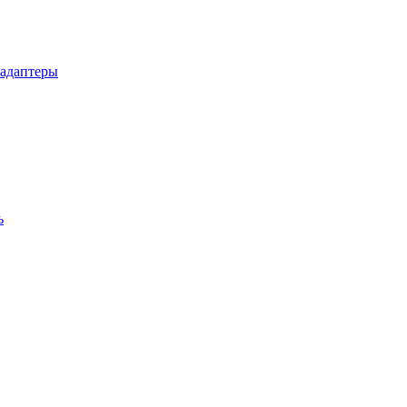
 адаптеры
ь