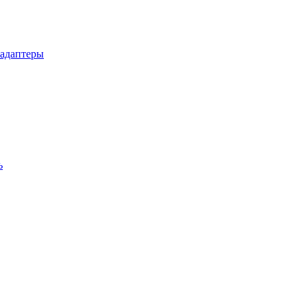
 адаптеры
ь