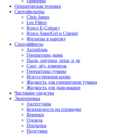
Приборы
Операторская техника
Светофильтры
Chris James
Lee Filters
Rosco E-Colour+
Rosco SuperGel и Cinegel
Фильтры в нарезку
Спецэффекты
Антиблик
Генераторы дыма
Пыль, паутина, пена, и др
Снег, лёд, изморозь
Генераторы тумана
Искусственная кровь
Жидкость для генераторов тумана
Жидкость для дым-машин
Чистящие средства
Экипировка
Аксессуары
Безопасность на площадке
Веревки
Одежда
Перчатки
Подсумки