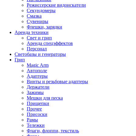
Режиссерские видоискатели
Секундомеры
Смазка
Сувениры
Флешки, зарядки
Аренда техники
Свет и грип
Аренда спецэффектов
Персонал
Светобазы и генераторы
Грип
Magic Arm
Автополе
Адаптеры
Винты и резьбовые адаптеры
Держатели
Зажимы
Мешки для песка
Прищепки
Прочее
Присоски
Рамы
Тележки
Флаги, флоппи, текстиль