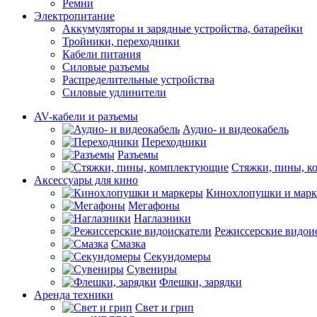
Ремни
Электропитание
Аккумуляторы и зарядные устройства, батарейки
Тройники, переходники
Кабели питания
Силовые разъемы
Распределительные устройства
Силовые удлинители
AV-кабели и разъемы
Аудио- и видеокабель
Переходники
Разъемы
Стяжки, пины, 
Аксессуары для кино
Кинохлопушки и мар
Мегафоны
Наглазники
Режиссерские видои
Смазка
Секундомеры
Сувениры
Флешки, зарядки
Аренда техники
Свет и грип