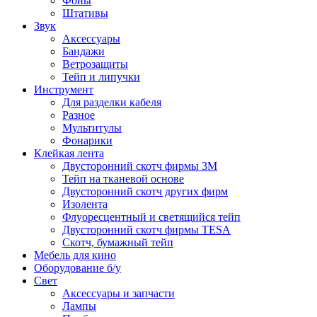
Фоны
Штативы
Звук
Аксессуары
Бандажи
Ветрозащиты
Тейп и липучки
Инструмент
Для разделки кабеля
Разное
Мультитулы
Фонарики
Клейкая лента
Двусторонний скотч фирмы 3M
Тейп на тканевой основе
Двусторонний скотч других фирм
Изолента
Флуоресцентный и светящийся тейп
Двусторонний скотч фирмы TESA
Скотч, бумажный тейп
Мебель для кино
Оборудование б/у
Свет
Аксессуары и запчасти
Лампы