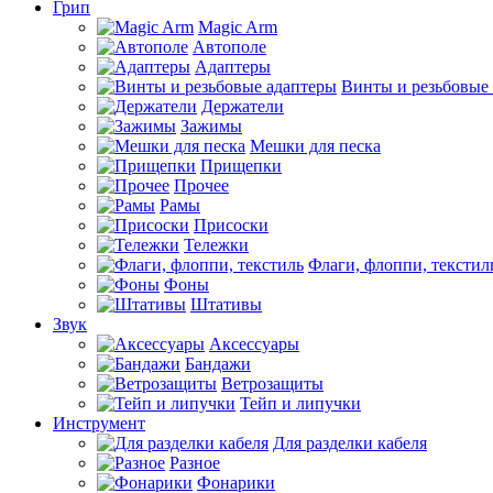
Грип
Magic Arm
Автополе
Адаптеры
Винты и резьбовые
Держатели
Зажимы
Мешки для песка
Прищепки
Прочее
Рамы
Присоски
Тележки
Флаги, флоппи, текстил
Фоны
Штативы
Звук
Аксессуары
Бандажи
Ветрозащиты
Тейп и липучки
Инструмент
Для разделки кабеля
Разное
Фонарики