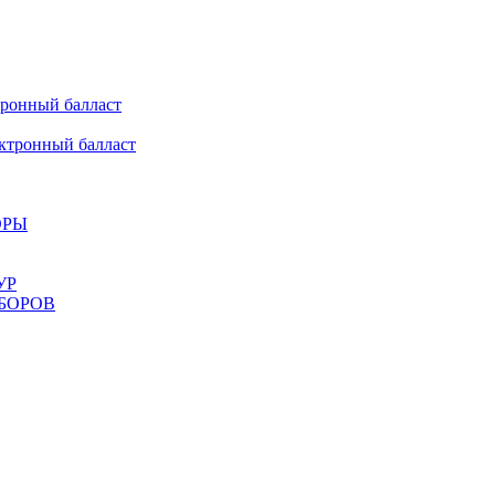
онный балласт
ронный балласт
ОРЫ
УР
БОРОВ