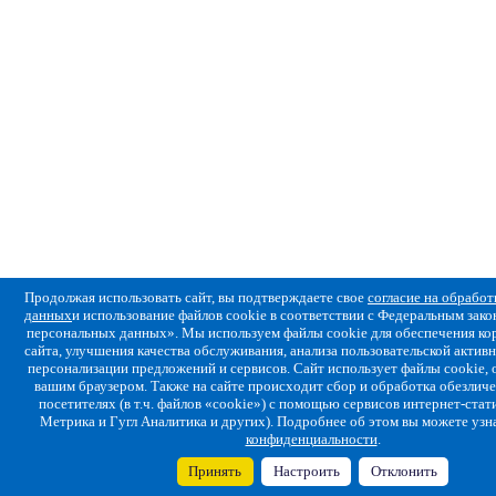
Продолжая использовать сайт, вы подтверждаете свое
согласие на обрабо
данных
и использование файлов cookie в соответствии с Федеральным за
персональных данных». Мы используем файлы cookie для обеспечения ко
сайта, улучшения качества обслуживания, анализа пользовательской активн
персонализации предложений и сервисов. Сайт использует файлы cookie,
вашим браузером. Также на сайте происходит сбор и обработка обезлич
посетителях (в т.ч. файлов «cookie») с помощью сервисов интернет-стат
Метрика и Гугл Аналитика и других). Подробнее об этом вы можете узн
конфиденциальности
.
Принять
Настроить
Отклонить