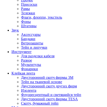
Прочее
Присоски
Рамы
Тележки
Флаги, флоппи, текстиль
Фоны
Штативы
Звук
Аксессуары
Бандажи
Ветрозащиты
Тейп и липучки
Инструмент
Для разделки кабеля
Разное
Мультитулы
Фонарики
Клейкая лента
Двусторонний скотч фирмы 3M
Тейп на тканевой основе
Двусторонний скотч других фирм
Изолента
Флуоресцентный и светящийся тейп
Двусторонний скотч фирмы TESA
Скотч, бумажный тейп