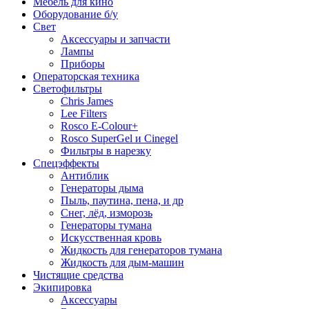
Мебель для кино
Оборудование б/у
Свет
Аксессуары и запчасти
Лампы
Приборы
Операторская техника
Светофильтры
Chris James
Lee Filters
Rosco E-Colour+
Rosco SuperGel и Cinegel
Фильтры в нарезку
Спецэффекты
Антиблик
Генераторы дыма
Пыль, паутина, пена, и др
Снег, лёд, изморозь
Генераторы тумана
Искусственная кровь
Жидкость для генераторов тумана
Жидкость для дым-машин
Чистящие средства
Экипировка
Аксессуары