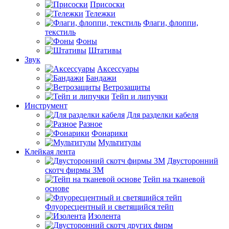
Присоски
Тележки
Флаги, флоппи,
текстиль
Фоны
Штативы
Звук
Аксессуары
Бандажи
Ветрозащиты
Тейп и липучки
Инструмент
Для разделки кабеля
Разное
Фонарики
Мультитулы
Клейкая лента
Двусторонний
скотч фирмы 3M
Тейп на тканевой
основе
Флуоресцентный и светящийся тейп
Изолента