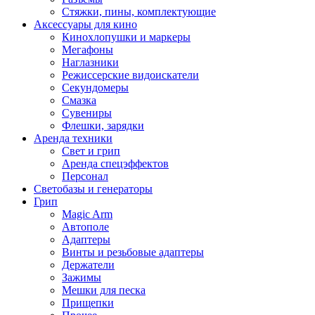
Стяжки, пины, комплектующие
Аксессуары для кино
Кинохлопушки и маркеры
Мегафоны
Наглазники
Режиссерские видоискатели
Секундомеры
Смазка
Сувениры
Флешки, зарядки
Аренда техники
Свет и грип
Аренда спецэффектов
Персонал
Светобазы и генераторы
Грип
Magic Arm
Автополе
Адаптеры
Винты и резьбовые адаптеры
Держатели
Зажимы
Мешки для песка
Прищепки