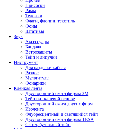
Прочее
Присоски
Рамы
Тележки
Флаги, флоппи, текстиль
Фоны
Штативы
Звук
Аксессуары
Бандажи
Ветрозащиты
Тейп и липучки
Инструмент
Для разделки кабеля
Разное
Мультитулы
Фонарики
Клейкая лента
Двусторонний скотч фирмы 3M
Тейп на тканевой основе
Двусторонний скотч других фирм
Изолента
Флуоресцентный и светящийся тейп
Двусторонний скотч фирмы TESA
Скотч, бумажный тейп