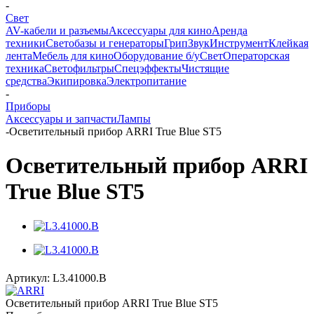
-
Свет
AV-кабели и разъемы
Аксессуары для кино
Аренда
техники
Светобазы и генераторы
Грип
Звук
Инструмент
Клейкая
лента
Мебель для кино
Оборудование б/у
Свет
Операторская
техника
Светофильтры
Спецэффекты
Чистящие
средства
Экипировка
Электропитание
-
Приборы
Аксессуары и запчасти
Лампы
-
Осветительный прибор ARRI True Blue ST5
Осветительный прибор ARRI
True Blue ST5
Артикул:
L3.41000.B
Осветительный прибор ARRI True Blue ST5