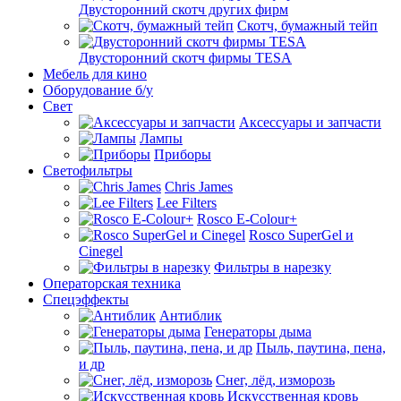
Двусторонний скотч других фирм
Скотч, бумажный тейп
Двусторонний скотч фирмы TESA
Мебель для кино
Оборудование б/у
Свет
Аксессуары и запчасти
Лампы
Приборы
Светофильтры
Chris James
Lee Filters
Rosco E-Colour+
Rosco SuperGel и
Cinegel
Фильтры в нарезку
Операторская техника
Спецэффекты
Антиблик
Генераторы дыма
Пыль, паутина, пена,
и др
Снег, лёд, изморозь
Искусственная кровь