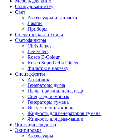
Мебель для кино
Оборудование б/у
Свет
Аксессуары и запчасти
Лампы
Приборы
Операторская техника
Светофильтры
Chris James
Lee Filters
Rosco E-Colour+
Rosco SuperGel и Cinegel
Фильтры в нарезку
Спецэффекты
Антиблик
Генераторы дыма
Пыль, паутина, пена, и др
Снег, лёд, изморозь
Генераторы тумана
Искусственная кровь
Жидкость для генераторов тумана
Жидкость для дым-машин
Чистящие средства
Экипировка
Аксессуары