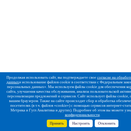
Продолжая использовать сайт, вы подтверждаете свое
согласие на обрабо
данных
и использование файлов cookie в соответствии с Федеральным за
персональных данных». Мы используем файлы cookie для обеспечения ко
сайта, улучшения качества обслуживания, анализа пользовательской активн
персонализации предложений и сервисов. Сайт использует файлы cookie,
вашим браузером. Также на сайте происходит сбор и обработка обезлич
посетителях (в т.ч. файлов «cookie») с помощью сервисов интернет-стат
Метрика и Гугл Аналитика и других). Подробнее об этом вы можете узн
конфиденциальности
.
Принять
Настроить
Отклонить