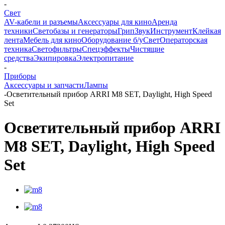
-
Свет
AV-кабели и разъемы
Аксессуары для кино
Аренда
техники
Светобазы и генераторы
Грип
Звук
Инструмент
Клейкая
лента
Мебель для кино
Оборудование б/у
Свет
Операторская
техника
Светофильтры
Спецэффекты
Чистящие
средства
Экипировка
Электропитание
-
Приборы
Аксессуары и запчасти
Лампы
-
Осветительный прибор ARRI M8 SET, Daylight, High Speed
Set
Осветительный прибор ARRI
M8 SET, Daylight, High Speed
Set