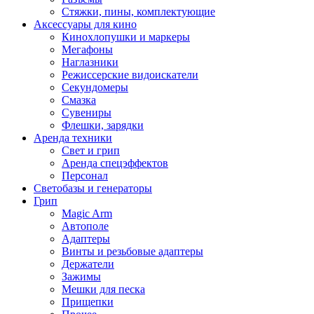
Стяжки, пины, комплектующие
Аксессуары для кино
Кинохлопушки и маркеры
Мегафоны
Наглазники
Режиссерские видоискатели
Секундомеры
Смазка
Сувениры
Флешки, зарядки
Аренда техники
Свет и грип
Аренда спецэффектов
Персонал
Светобазы и генераторы
Грип
Magic Arm
Автополе
Адаптеры
Винты и резьбовые адаптеры
Держатели
Зажимы
Мешки для песка
Прищепки