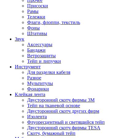
Прочее
Присоски
Рамы
Тележки
Флаги, флоппи, текстиль
Фоны
Штативы
Звук
Аксессуары
Бандажи
Ветрозащиты
Тейп и липучки
Инструмент
Для разделки кабеля
Разное
Мультитулы
Фонарики
Клейкая лента
Двусторонний скотч фирмы 3M
Тейп на тканевой основе
Двусторонний скотч других фирм
Изолента
Флуоресцентный и светящийся тейп
Двусторонний скотч фирмы TESA
Скотч, бумажный тейп