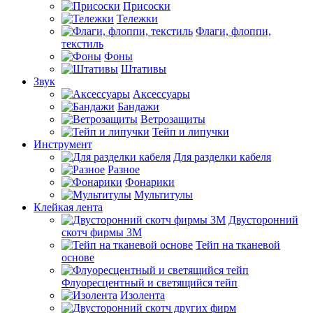
Присоски
Тележки
Флаги, флоппи,
текстиль
Фоны
Штативы
Звук
Аксессуары
Бандажи
Ветрозащиты
Тейп и липучки
Инструмент
Для разделки кабеля
Разное
Фонарики
Мультитулы
Клейкая лента
Двусторонний
скотч фирмы 3M
Тейп на тканевой
основе
Флуоресцентный и светящийся тейп
Изолента